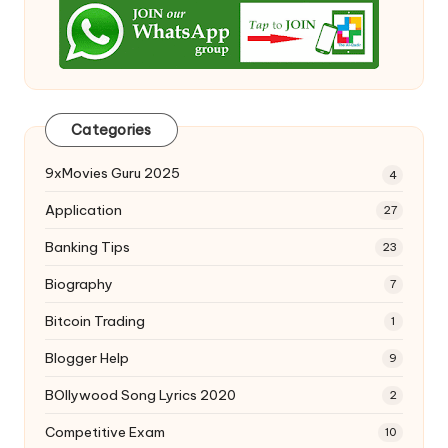
Categories
9xMovies Guru 2025
4
Application
27
Banking Tips
23
Biography
7
Bitcoin Trading
1
Blogger Help
9
BOllywood Song Lyrics 2020
2
Competitive Exam
10