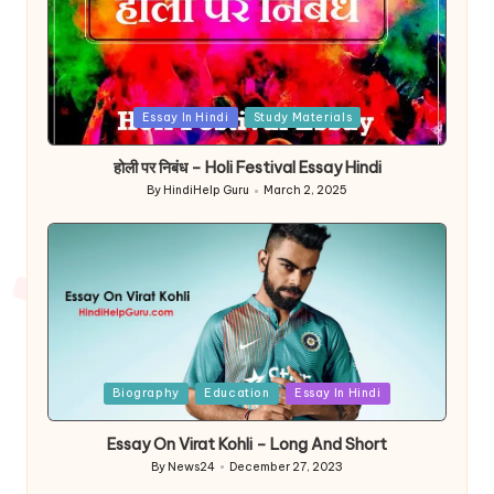
Posted
Essay In Hindi
Study Materials
in
होली पर निबंध – Holi Festival Essay Hindi
By
HindiHelp Guru
March 2, 2025
Posted
by
Posted
Biography
Education
Essay In Hindi
in
Essay On Virat Kohli – Long And Short
By
News24
December 27, 2023
Posted