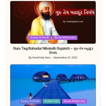
by
Posted
Essay In Hindi
Study Materials
in
Guru Teg Bahadur Nibandh Gujarati – ગુરુ તેગ બહાદુર
નિબંધ
By
HindiHelp Guru
September 21, 2021
Posted
by
Posted
Essay In Hindi
Exam Tips
Study Materials
in