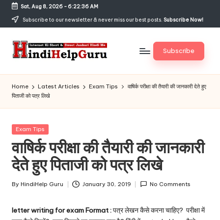
Sat, Aug 8, 2026
-
6:22:36 AM
Skip
Subscribe to our newsletter & never miss our best posts.
Subscribe Now!
to
content
Subscribe
H
Internet
Ki
in
Home
Latest Articles
Exam Tips
वाषिर्क परीक्षा की तैयारी की जानकारी देते हुए
Short
पिताजी को पत्र लिखे
di
&
Sweet
H
Jankari
Posted
Exam Tips
el
Hindi
in
वाषिर्क परीक्षा की तैयारी की जानकारी
me
p
देते हुए पिताजी को पत्र लिखे
G
u
By
HindiHelp Guru
January 30, 2019
No Comments
Posted
by
r
letter writing for exam Format :
पत्र लेखन कैसे करना चाहिए? परीक्षा में