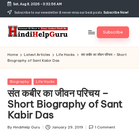
Sat, Aug 8, 2026
-
3:32:57 AM
Skip
Subscribe to our newsletter & never miss our best posts.
Subscribe Now!
to
content
Subscribe
H
Internet
Ki
in
Home
Latest Articles
Life Hacks
संत कबीर का जीवन परिचय – Short
Short
Biography of Sant Kabir Das
di
&
Sweet
H
Jankari
Posted
Biography
Life Hacks
el
Hindi
in
संत कबीर का जीवन परिचय –
me
p
Short Biography of Sant
G
Kabir Das
u
r
By
HindiHelp Guru
January 29, 2019
1 Comment
Posted
by