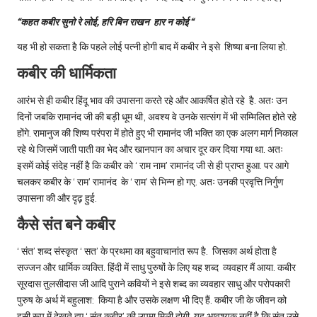
“कहत कबीर सुनो रे लोई, हरि बिन राखन हार न कोई “
यह भी हो सकता है कि पहले लोई पत्नी होगी बाद में कबीर ने इसे शिष्या बना लिया हो.
कबीर की धार्मिकता
आरंभ से ही कबीर हिंदू भाव की उपासना करते रहे और आकर्षित होते रहे है. अतः उन
दिनों जबकि रामानंद जी की बड़ी धूम थी, अवश्य वे उनके सत्संग में भी सम्मिलित होते रहे
होंगे. रामानुज की शिष्य परंपरा में होते हुए भी रामानंद जी भक्ति का एक अलग मार्ग निकाल
रहे थे जिसमें जाती पाती का भेद और खानपान का अचार दूर कर दिया गया था. अतः
इसमें कोई संदेह नहीं है कि कबीर को ‘ राम नाम’ रामानंद जी से ही प्राप्त हुआ. पर आगे
चलकर कबीर के ‘ राम’ रामानंद के ‘ राम’ से भिन्न हो गए. अतः उनकी प्रवृत्ति निर्गुण
उपासना की और दृढ़ हुई.
कैसे संत बने कबीर
‘ संत’ शब्द संस्कृत ‘ सत’ के प्रथमा का बहुवाचानांत रूप है. जिसका अर्थ होता है
सज्जन और धार्मिक व्यक्ति. हिंदी में साधु पुरुषों के लिए यह शब्द व्यवहार मैं आया. कबीर
सूरदास तुलसीदास जी आदि पुराने कवियों ने इसे शब्द का व्यवहार साधु और परोपकारी
पुरुष के अर्थ में बहुलाश: किया है और उसके लक्षण भी दिए हैं. कबीर जी के जीवन को
इसी रूप में देखते हुए ‘ संत कबीर’ की उपमा मिली होगी. यह आवश्यक नहीं है कि संत उसे