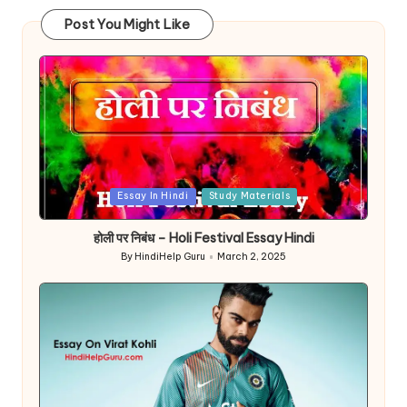
Post You Might Like
Posted
Essay In Hindi
Study Materials
in
होली पर निबंध – Holi Festival Essay Hindi
By
HindiHelp Guru
March 2, 2025
Posted
by