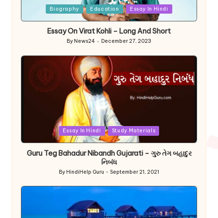
Posted
Biography
Education
Essay In Hindi
in
Essay On Virat Kohli – Long And Short
By
News24
December 27, 2023
Posted
by
Posted
Essay In Hindi
Study Materials
in
Guru Teg Bahadur Nibandh Gujarati – ગુરુ તેગ બહાદુર
નિબંધ
By
HindiHelp Guru
September 21, 2021
Posted
by