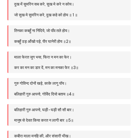
दुख में सुमरिन सब करे, सुख मे करे न कोय।
जो सुख मे सुमरिन करे, दुख कहे को होय ॥ 1 ॥
तिनका कबहुँ ना निंदिये, जो पाँव तले होय।
कबहुँ उड़ आँखो पड़े, पीर घानेरी होय ॥2॥
माला फेरत जुग भया, फिरा न मन का फेर।
कर का मन का डार दें, मन का मनका फेर ॥3॥
गुरु गोविन्द दोनों खड़े, काके लागू पॉय।
बलिहारी गुरु आपनो, गोविंद दियो बताय ॥4॥
बलिहारी गुरु आपनो, घड़ी-घड़ी सौ सौ बार।
मानुष से देवत किया करत न लागी बार ॥5॥
कबीरा माला मनहि की, और संसारी भीख।