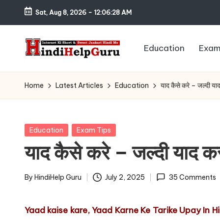
Sat, Aug 8, 2026
-
12:06:29 AM
Skip
to
Education
Exam
content
H
Internet
Ki
in
Home
Latest Articles
Education
याद कैसे करे – जल्दी या
Short
di
&
Sweet
H
Posted
Education
Exam Tips
Jankari
in
याद कैसे करे – जल्दी याद क
el
Hindi
me
p
By
HindiHelp Guru
July 2, 2025
35 Comments
Posted
G
by
Yaad kaise kare, Yaad Karne Ke Tarike Upay In H