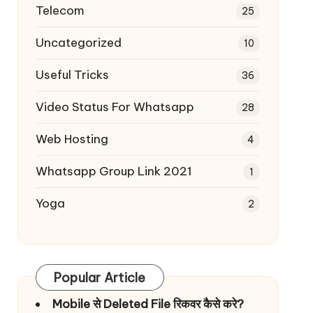
Telecom
25
Uncategorized
10
Useful Tricks
36
Video Status For Whatsapp
28
Web Hosting
4
Whatsapp Group Link 2021
1
Yoga
2
Popular Article
Mobile से Deleted File रिकवर कैसे करे?