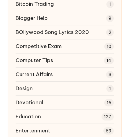
Bitcoin Trading
1
Blogger Help
9
BOllywood Song Lyrics 2020
2
Competitive Exam
10
Computer Tips
14
Current Affairs
3
Design
1
Devotional
16
Education
137
Entertenment
69