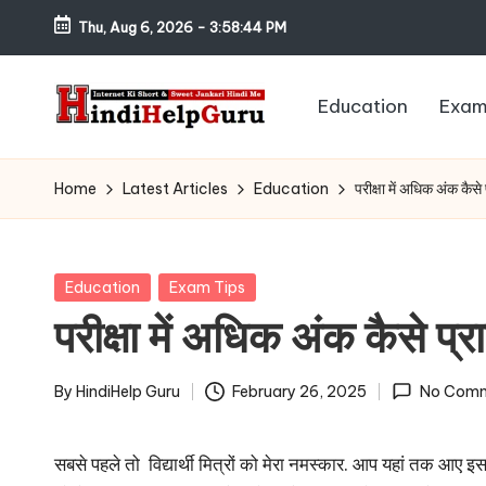
Thu, Aug 6, 2026
-
3:58:45 PM
Skip
to
Education
Exam
content
H
Internet
Ki
in
Home
Latest Articles
Education
परीक्षा में अधिक अंक कै
Short
di
&
Sweet
H
Posted
Education
Exam Tips
Jankari
in
परीक्षा में अधिक अंक कैसे 
el
Hindi
me
p
By
HindiHelp Guru
February 26, 2025
No Com
Posted
G
by
सबसे पहले तो विद्यार्थी मित्रों को मेरा नमस्कार. आप यहां तक आए इ