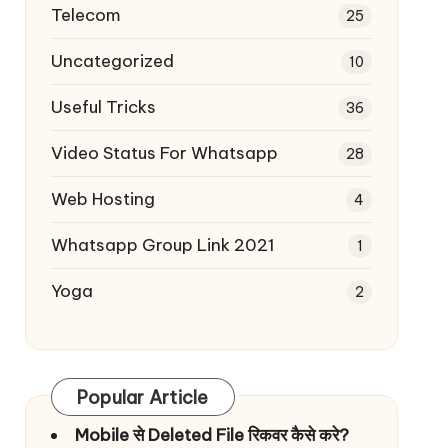
Telecom
25
Uncategorized
10
Useful Tricks
36
Video Status For Whatsapp
28
Web Hosting
4
Whatsapp Group Link 2021
1
Yoga
2
Popular Article
Mobile से Deleted File रिकवर कैसे करे?