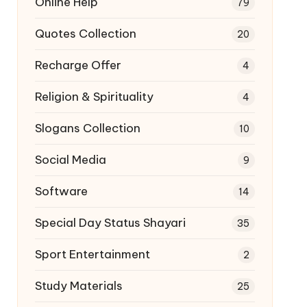
Online Help
79
Quotes Collection
20
Recharge Offer
4
Religion & Spirituality
4
Slogans Collection
10
Social Media
9
Software
14
Special Day Status Shayari
35
Sport Entertainment
2
Study Materials
25