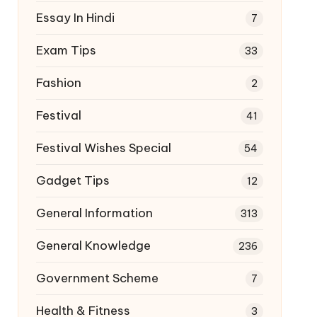
Essay In Hindi
7
Exam Tips
33
Fashion
2
Festival
41
Festival Wishes Special
54
Gadget Tips
12
General Information
313
General Knowledge
236
Government Scheme
7
Health & Fitness
3