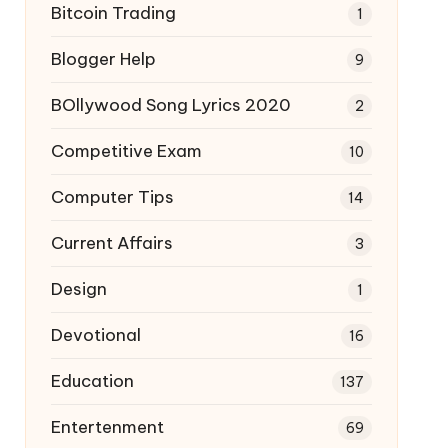
Bitcoin Trading
1
Blogger Help
9
BOllywood Song Lyrics 2020
2
Competitive Exam
10
Computer Tips
14
Current Affairs
3
Design
1
Devotional
16
Education
137
Entertenment
69