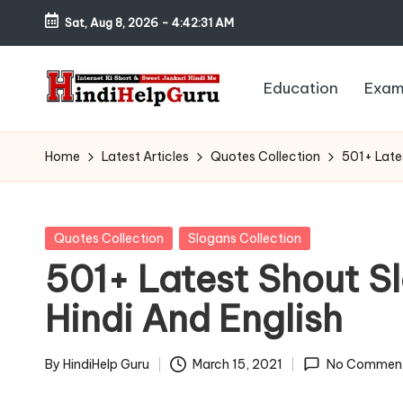
Sat, Aug 8, 2026
-
4:42:32 AM
Skip
to
Education
Exam
content
H
Internet
Ki
in
Home
Latest Articles
Quotes Collection
501+ Late
Short
di
&
Sweet
H
Posted
Quotes Collection
Slogans Collection
Jankari
in
501+ Latest Shout S
el
Hindi
Hindi And English
me
p
G
By
HindiHelp Guru
March 15, 2021
No Commen
Posted
by