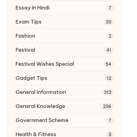
Essay In Hindi
7
Exam Tips
33
Fashion
2
Festival
41
Festival Wishes Special
54
Gadget Tips
12
General Information
313
General Knowledge
236
Government Scheme
7
Health & Fitness
3