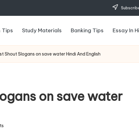
Subscribe
 Tips
Study Materials
Banking Tips
Essay In H
st Shout Slogans on save water Hindi And English
logans on save water
ts