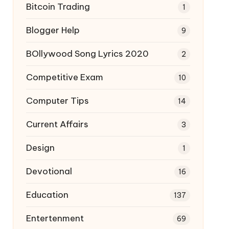
Bitcoin Trading
1
Blogger Help
9
BOllywood Song Lyrics 2020
2
Competitive Exam
10
Computer Tips
14
Current Affairs
3
Design
1
Devotional
16
Education
137
Entertenment
69