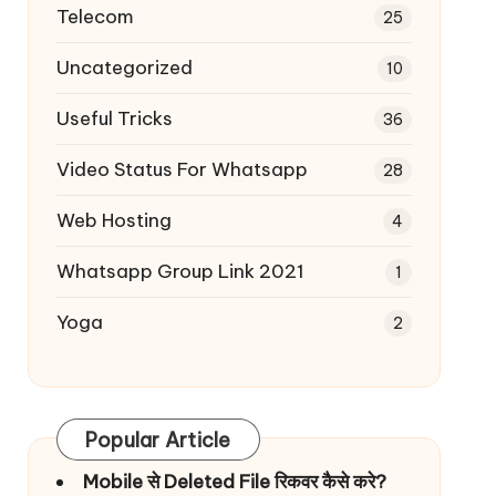
Telecom
25
Uncategorized
10
Useful Tricks
36
Video Status For Whatsapp
28
Web Hosting
4
Whatsapp Group Link 2021
1
Yoga
2
Popular Article
Mobile से Deleted File रिकवर कैसे करे?