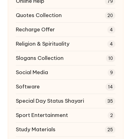
Online Help
79
Quotes Collection
20
Recharge Offer
4
Religion & Spirituality
4
Slogans Collection
10
Social Media
9
Software
14
Special Day Status Shayari
35
Sport Entertainment
2
Study Materials
25