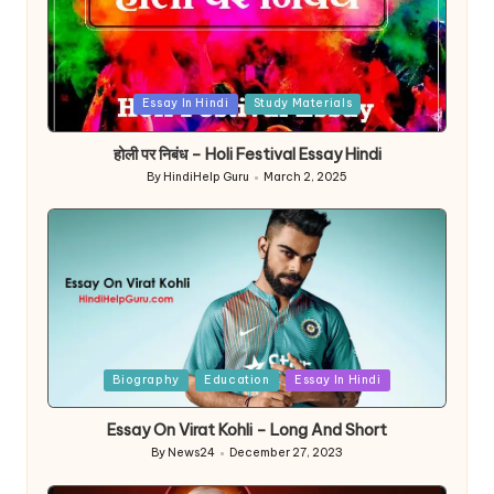
Posted
Essay In Hindi
Study Materials
in
होली पर निबंध – Holi Festival Essay Hindi
By
HindiHelp Guru
March 2, 2025
Posted
by
Posted
Biography
Education
Essay In Hindi
in
Essay On Virat Kohli – Long And Short
By
News24
December 27, 2023
Posted
by