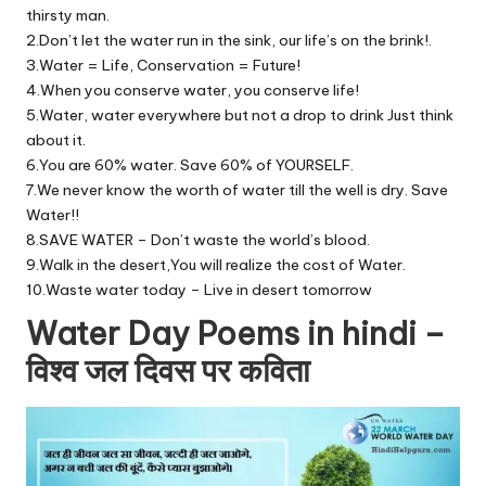
thirsty man.
2.Don’t let the water run in the sink, our life’s on the brink!.
3.Water = Life, Conservation = Future!
4.When you conserve water, you conserve life!
5.Water, water everywhere but not a drop to drink Just think
about it.
6.You are 60% water. Save 60% of YOURSELF.
7.We never know the worth of water till the well is dry. Save
Water!!
8.SAVE WATER – Don’t waste the world’s blood.
9.Walk in the desert,You will realize the cost of Water.
10.Waste water today – Live in desert tomorrow
Water Day Poems in hindi –
विश्व जल दिवस पर कविता