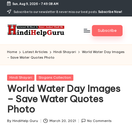
Sun, Aug 9, 2026
-
7:49:09 AM
Skip
Subscribe to our newsletter & never miss our best posts.
Subscribe Now!
to
content
Subscribe
H
Internet
Ki
in
Home
Latest Articles
Hindi Shayari
World Water Day Images
Short
– Save Water Quotes Photo
di
&
Sweet
H
Jankari
Posted
Hindi Shayari
Slogans Collection
el
Hindi
in
World Water Day Images
me
p
– Save Water Quotes
G
Photo
u
r
By
HindiHelp Guru
March 20, 2021
No Comments
Posted
by