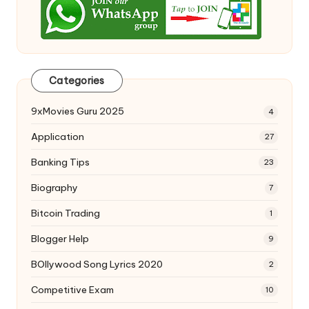
Categories
9xMovies Guru 2025
4
Application
27
Banking Tips
23
Biography
7
Bitcoin Trading
1
Blogger Help
9
BOllywood Song Lyrics 2020
2
Competitive Exam
10