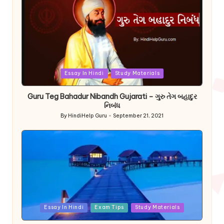
Posted
Essay In Hindi
Study Materials
in
Guru Teg Bahadur Nibandh Gujarati – ગુરુ તેગ બહાદુર
નિબંધ
By
HindiHelp Guru
September 21, 2021
Posted
by
Posted
Essay In Hindi
Exam Tips
Study Materials
in