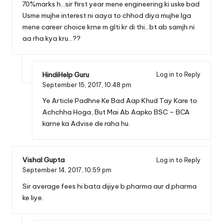
70%marks h…sir first year mene engineering ki uske bad
Usme mujhe interest ni aaya to chhod diya mujhe lga
mene career choice krne m glti kr di thi…bt ab samjh ni
aa rha kya kru…??
HindiHelp Guru
Log in to Reply
September 15, 2017,
10:48 pm
Ye Article Padhne Ke Bad Aap Khud Tay Kare to
Achchha Hoga, But Mai Ab Aapko BSC – BCA
karne ka Advise de raha hu.
Vishal Gupta
Log in to Reply
September 14, 2017,
10:59 pm
Sir average fees hi bata dijiye b.pharma aur d.pharma
ke liye.