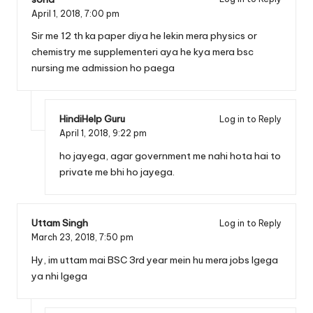
April 1, 2018,
7:00 pm
Sir me 12 th ka paper diya he lekin mera physics or
chemistry me supplementeri aya he kya mera bsc
nursing me admission ho paega
HindiHelp Guru
Log in to Reply
April 1, 2018,
9:22 pm
ho jayega, agar government me nahi hota hai to
private me bhi ho jayega.
Uttam Singh
Log in to Reply
March 23, 2018,
7:50 pm
Hy, im uttam mai BSC 3rd year mein hu mera jobs lgega
ya nhi lgega