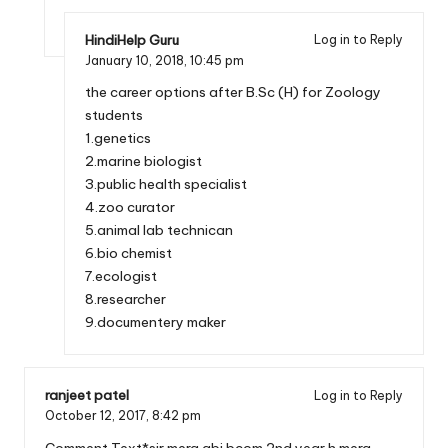
HindiHelp Guru
Log in to Reply
January 10, 2018,
10:45 pm
the career options after B.Sc (H) for Zoology
students
1.genetics
2.marine biologist
3.public health specialist
4.zoo curator
5.animal lab technican
6.bio chemist
7.ecologist
8.researcher
9.documentery maker
ranjeet patel
Log in to Reply
October 12, 2017,
8:42 pm