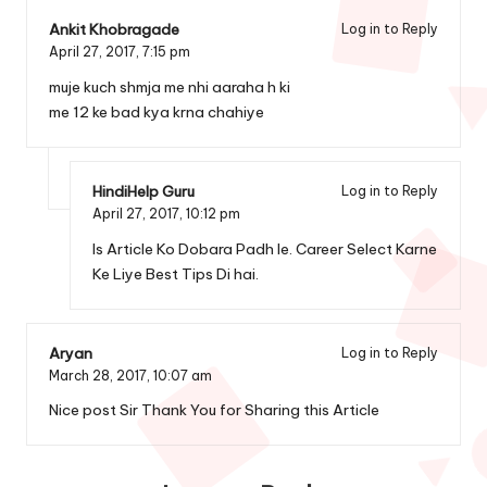
Ankit Khobragade
Log in to Reply
April 27, 2017,
7:15 pm
muje kuch shmja me nhi aaraha h ki
me 12 ke bad kya krna chahiye
HindiHelp Guru
Log in to Reply
April 27, 2017,
10:12 pm
Is Article Ko Dobara Padh le. Career Select Karne
Ke Liye Best Tips Di hai.
Aryan
Log in to Reply
March 28, 2017,
10:07 am
Nice post Sir Thank You for Sharing this Article