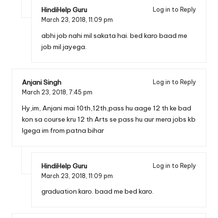
HindiHelp Guru
Log in to Reply
March 23, 2018,
11:09 pm
abhi job nahi mil sakata hai. bed karo baad me
job mil jayega.
Anjani Singh
Log in to Reply
March 23, 2018,
7:45 pm
Hy,im, Anjani mai 10th,12th,pass hu aage 12 th ke bad
kon sa course kru 12 th Arts se pass hu aur mera jobs kb
lgega im from patna bihar
HindiHelp Guru
Log in to Reply
March 23, 2018,
11:09 pm
graduation karo. baad me bed karo.