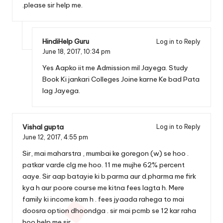
.please sir help me.
HindiHelp Guru
Log in to Reply
June 18, 2017,
10:34 pm
Yes Aapko iit me Admission mil Jayega. Study
Book Ki jankari Colleges Joine karne Ke bad Pata
lag Jayega.
Vishal gupta
Log in to Reply
June 12, 2017,
4:55 pm
Sir, mai maharstra , mumbai ke goregon (w) se hoo .
patkar varde clg me hoo. 11 me mujhe 62% percent
aaye. Sir aap batayie ki b.parma aur d.pharma me firk
kya h aur poore course me kitna fees lagta h. Mere
family ki income kam h . fees jyaada rahega to mai
doosra option dhoondga . sir mai pcmb se 12 kar raha
hoo.help me sir..