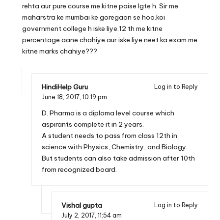
rehta aur pure course me kitne paise lgte h. Sir me
maharstra ke mumbai ke goregaon se hoo.koi
government college h iske liye.12 th me kitne
percentage aane chahiye aur iske liye neet ka exam me
kitne marks chahiye???
HindiHelp Guru
Log in to Reply
June 18, 2017,
10:19 pm
D. Pharma is a diploma level course which
aspirants complete it in 2 years.
A student needs to pass from class 12th in
science with Physics, Chemistry, and Biology.
But students can also take admission after 10th
from recognized board.
Vishal gupta
Log in to Reply
July 2, 2017,
11:54 am