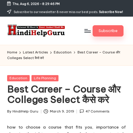
Thu, Aug 6, 2026
-
8:29:47 PM
Skip
Subscribe to our newsletter & never miss our best posts.
Subscribe Now!
to
content
Subscribe
H
Internet
Ki
in
Home
Latest Articles
Education
Best Career – Course और
Short
Colleges Select कैसे करे
di
&
Sweet
H
Jankari
Posted
Education
Life Planning
el
Hindi
in
Best Career – Course और
me
p
Colleges Select कैसे करे
G
u
By
HindiHelp Guru
March 9, 2019
47 Comments
Posted
by
r
how to choose a course that fits you, importance of