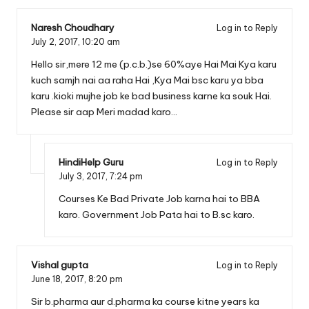
Naresh Choudhary
Log in to Reply
July 2, 2017,
10:20 am
Hello sir,mere 12 me (p.c.b.)se 60%aye Hai Mai Kya karu
kuch samjh nai aa raha Hai ,Kya Mai bsc karu ya bba
karu .kioki mujhe job ke bad business karne ka souk Hai.
Please sir aap Meri madad karo…
HindiHelp Guru
Log in to Reply
July 3, 2017,
7:24 pm
Courses Ke Bad Private Job karna hai to BBA
karo. Government Job Pata hai to B.sc karo.
Vishal gupta
Log in to Reply
June 18, 2017,
8:20 pm
Sir b.pharma aur d.pharma ka course kitne years ka