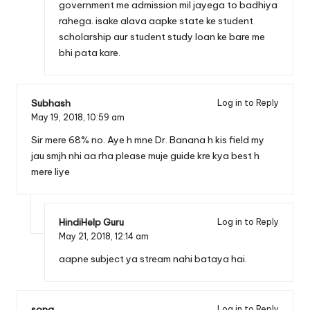
government me admission mil jayega to badhiya
rahega. isake alava aapke state ke student
scholarship aur student study loan ke bare me
bhi pata kare.
Subhash
Log in to Reply
May 19, 2018,
10:59 am
Sir mere 68% no. Aye h mne Dr. Banana h kis field my
jau smjh nhi aa rha please muje guide kre kya best h
mere liye
HindiHelp Guru
Log in to Reply
May 21, 2018,
12:14 am
aapne subject ya stream nahi bataya hai.
sona
Log in to Reply