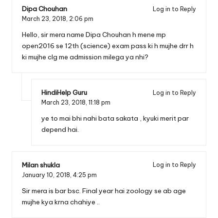
Dipa Chouhan
Log in to Reply
March 23, 2018,
2:06 pm
Hello, sir mera name Dipa Chouhan h mene mp
open2016 se 12th (science) exam pass ki h mujhe drr h
ki mujhe clg me admission milega ya nhi?
HindiHelp Guru
Log in to Reply
March 23, 2018,
11:18 pm
ye to mai bhi nahi bata sakata , kyuki merit par
depend hai.
Milan shukla
Log in to Reply
January 10, 2018,
4:25 pm
Sir mera is bar bsc. Final year hai zoology se ab age
mujhe kya krna chahiye ..