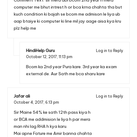
Comment Text*sir mera abi bcom 2nd year h mera
computer me bhut intrest h or bca krna chahta tha but
kuch condition ki bajah se bcom me admison le liya ub
aap btaiye ki computer ki line mil jay aage aisa kya kru
plz help me
HindiHelp Guru
Log in to Reply
October 12, 2017,
11:13 pm
Bcom ka 2nd year Pura kare. 3rd year ka exam
external de. Aur Sath me bca sharu kare
Jafar ali
Log in to Reply
October 4, 2017,
6:13 pm
Sir Maine 54% ke sath 12th pass kiya h
or BCA me addmision le liya h par mera
man nhi lag RHA h kya karu.
Mai apne Fature me Amir banna chahta