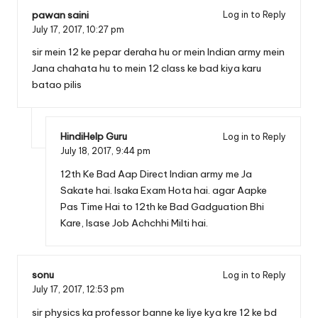
pawan saini
Log in to Reply
July 17, 2017,
10:27 pm
sir mein 12 ke pepar deraha hu or mein Indian army mein
Jana chahata hu to mein 12 class ke bad kiya karu
batao pilis
HindiHelp Guru
Log in to Reply
July 18, 2017,
9:44 pm
12th Ke Bad Aap Direct Indian army me Ja
Sakate hai. Isaka Exam Hota hai. agar Aapke
Pas Time Hai to 12th ke Bad Gadguation Bhi
Kare, Isase Job Achchhi Milti hai.
sonu
Log in to Reply
July 17, 2017,
12:53 pm
sir physics ka professor banne ke liye kya kre 12 ke bd