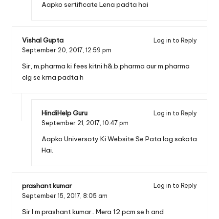
Aapko sertificate Lena padta hai
Vishal Gupta
Log in to Reply
September 20, 2017,
12:59 pm
Sir, m.pharma ki fees kitni h&.b.pharma aur m.pharma
clg se krna padta h
HindiHelp Guru
Log in to Reply
September 21, 2017,
10:47 pm
Aapko Universoty Ki Website Se Pata lag sakata
Hai.
prashant kumar
Log in to Reply
September 15, 2017,
8:05 am
Sir I m prashant kumar.. Mera 12 pcm se h and