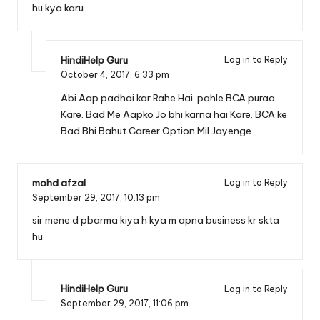
hu kya karu.
HindiHelp Guru
Log in to Reply
October 4, 2017,
6:33 pm
Abi Aap padhai kar Rahe Hai. pahle BCA puraa
Kare. Bad Me Aapko Jo bhi karna hai Kare. BCA ke
Bad Bhi Bahut Career Option Mil Jayenge.
mohd afzal
Log in to Reply
September 29, 2017,
10:13 pm
sir mene d pbarma kiya h kya m apna business kr skta
hu
HindiHelp Guru
Log in to Reply
September 29, 2017,
11:06 pm