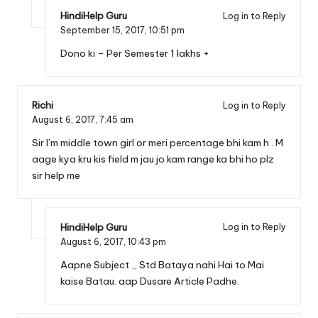
HindiHelp Guru
Log in to Reply
September 15, 2017,
10:51 pm
Dono ki – Per Semester 1 lakhs +
Richi
Log in to Reply
August 6, 2017,
7:45 am
Sir I’m middle town girl or meri percentage bhi kam h . M
aage kya kru kis field m jau jo kam range ka bhi ho plz
sir help me
HindiHelp Guru
Log in to Reply
August 6, 2017,
10:43 pm
Aapne Subject ,, Std Bataya nahi Hai to Mai
kaise Batau. aap Dusare Article Padhe.