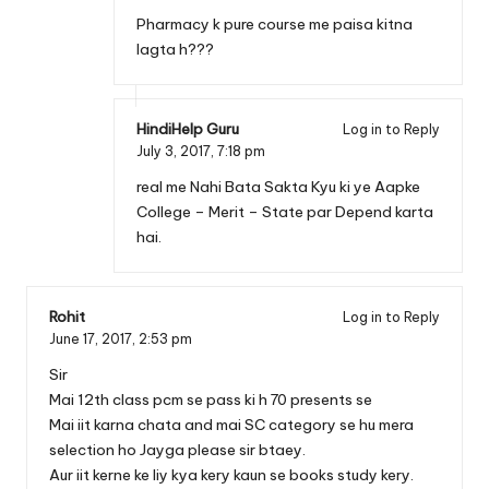
Pharmacy k pure course me paisa kitna
lagta h???
HindiHelp Guru
Log in to Reply
July 3, 2017,
7:18 pm
real me Nahi Bata Sakta Kyu ki ye Aapke
College – Merit – State par Depend karta
hai.
Rohit
Log in to Reply
June 17, 2017,
2:53 pm
Sir
Mai 12th class pcm se pass ki h 70 presents se
Mai iit karna chata and mai SC category se hu mera
selection ho Jayga please sir btaey.
Aur iit kerne ke liy kya kery kaun se books study kery.