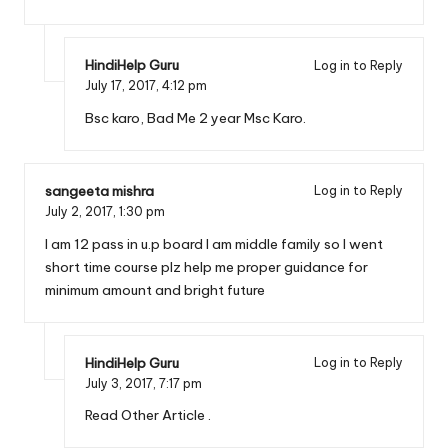
HindiHelp Guru
Log in to Reply
July 17, 2017,
4:12 pm
Bsc karo, Bad Me 2 year Msc Karo.
sangeeta mishra
Log in to Reply
July 2, 2017,
1:30 pm
I am 12 pass in u.p board I am middle family so I went
short time course plz help me proper guidance for
minimum amount and bright future
HindiHelp Guru
Log in to Reply
July 3, 2017,
7:17 pm
Read Other Article .