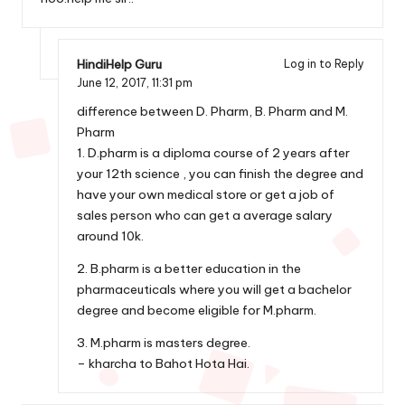
HindiHelp Guru
Log in to Reply
June 12, 2017,
11:31 pm
difference between D. Pharm, B. Pharm and M.
Pharm
1. D.pharm is a diploma course of 2 years after
your 12th science , you can finish the degree and
have your own medical store or get a job of
sales person who can get a average salary
around 10k.
2. B.pharm is a better education in the
pharmaceuticals where you will get a bachelor
degree and become eligible for M.pharm.
3. M.pharm is masters degree.
– kharcha to Bahot Hota Hai.