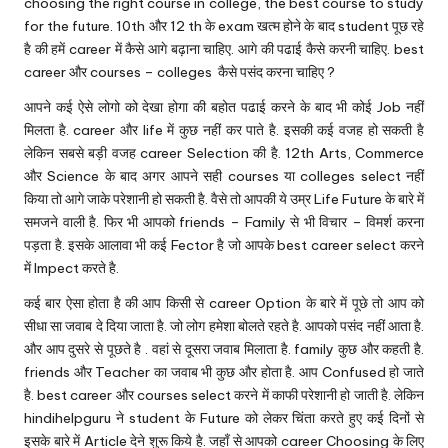
u.
choosing the right course in college, the best course to study
for the future. 10th और 12 th के exam खत्म होने के बाद student पूछ रहे
c
है की हमें career में कैसे आगे बढ़ाना चाहिए. आगे की पढाई कैसे करनी चाहिए. best
o
career और courses – colleges कैसे पसंद करना चाहिए ?
m
आपने कई ऐसे लोगो को देखा होगा की बहोत पढाई करने के बाद भी कोई Job नहीं
मिलता है. career और life में कुछ नहीं कर पाते है. इसकी कई वजह हो सकती है
लेकिन सबसे बड़ी वजह career Selection की है. 12th Arts, Commerce
और Science के बाद अगर आपने सही courses या colleges select नहीं
किया तो आगे जाके परेशानी हो सकती है. वैसे तो आपकी ये उम्र Life Future के बारे में
समजने वाली है. फिर भी आपको friends – Family से भी विचार – विमर्श करना
पड़ता है. इसके आलावा भी कई Fector है जो आपके best career select करने
में Impect करते है.
कई बार ऐसा होता है की आप किसी से career Option के बारे में पूछे तो आप को
सीधा सा जवाब दे दिया जाता है. जो लोग हमेशा बोलते रहते है. आपको पसंद नहीं आता है.
और आप दुसरे से पूछते है . वहां से दूसरा जवाब मिलाता है. family कुछ और कहती है.
friends और Teacher का जवाब भी कुछ और होता है. आप Confused हो जाते
है. best career और courses select करने में काफी परेशानी हो जाती है. लेकिन
hindihelpguru ने student के Future को लेकर चिंता करते हुए कई दिनों से
इसके बारे में Article देने शुरू किये है. जहाँ से आपको career Choosing के लिए