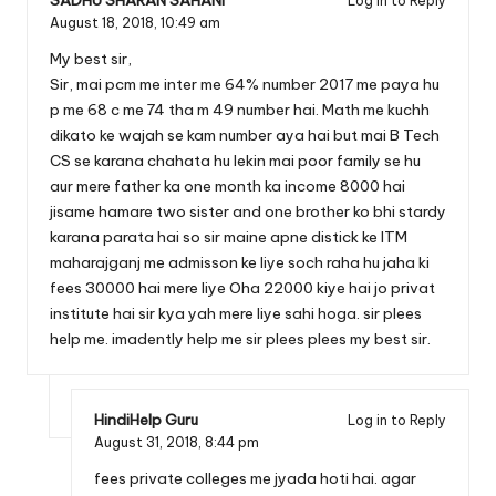
SADHU SHARAN SAHANI
Log in to Reply
August 18, 2018,
10:49 am
My best sir,
Sir, mai pcm me inter me 64% number 2017 me paya hu
p me 68 c me 74 tha m 49 number hai. Math me kuchh
dikato ke wajah se kam number aya hai but mai B Tech
CS se karana chahata hu lekin mai poor family se hu
aur mere father ka one month ka income 8000 hai
jisame hamare two sister and one brother ko bhi stardy
karana parata hai so sir maine apne distick ke ITM
maharajganj me admisson ke liye soch raha hu jaha ki
fees 30000 hai mere liye Oha 22000 kiye hai jo privat
institute hai sir kya yah mere liye sahi hoga. sir plees
help me. imadently help me sir plees plees my best sir.
HindiHelp Guru
Log in to Reply
August 31, 2018,
8:44 pm
fees private colleges me jyada hoti hai. agar