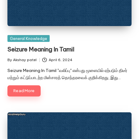
Posted
General Knowledge
in
Seizure Meaning In Tamil
By
Akshay patel
April 6, 2024
Posted
by
Seizure Meaning In Tamil "வலிப்பு" என்பது மூளையில் ஏற்படும் திடீர்
மற்றும் கட்டுப்பாடற்ற மின்சாரத் தொந்தரவைக் குறிக்கிறது, இது…
Read More