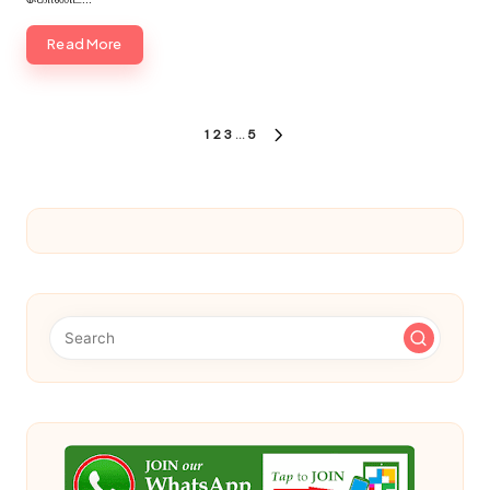
Read More
Posts
1
2
3
…
5
NEXT
pagination
PAGE