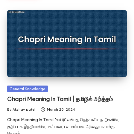
Posted
General Knowledge
in
Chapri Meaning In Tamil | தமிழில் அர்த்தம்
By
Akshay patel
March 25, 2024
Posted
by
Chapri Meaning In Tamil "சாப்ரி" என்பது தெற்காசிய நாடுகளில்,
குறிப்பாக இந்தியாவில், பகட்டான, பளபளப்பான அல்லது பாசாங்கு
கொண்ட…