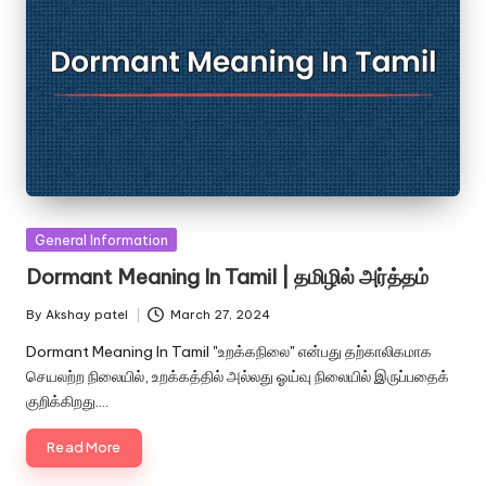
Posted
General Information
in
Dormant Meaning In Tamil | தமிழில் அர்த்தம்
By
Akshay patel
March 27, 2024
Posted
by
Dormant Meaning In Tamil "உறக்கநிலை" என்பது தற்காலிகமாக
செயலற்ற நிலையில், உறக்கத்தில் அல்லது ஓய்வு நிலையில் இருப்பதைக்
குறிக்கிறது.…
Read More