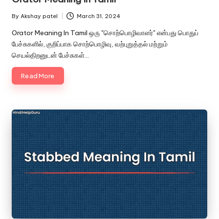
By
Akshay patel
March 31, 2024
Posted
by
Orator Meaning In Tamil ஒரு "சொற்பொழிவாளர்" என்பது பொதுப்
பேச்சுகளில், குறிப்பாக சொற்பொழிவு, வற்புறுத்தல் மற்றும்
செயல்திறனுடன் பேச்சுகள்…
Read More