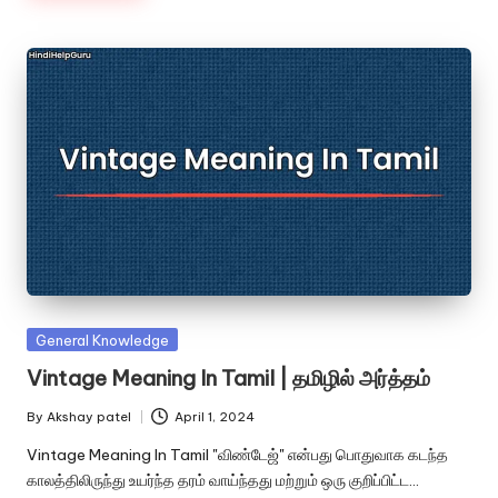
Posted
General Knowledge
in
Vintage Meaning In Tamil | தமிழில் அர்த்தம்
By
Akshay patel
April 1, 2024
Posted
by
Vintage Meaning In Tamil "விண்டேஜ்" என்பது பொதுவாக கடந்த
காலத்திலிருந்து உயர்ந்த தரம் வாய்ந்தது மற்றும் ஒரு குறிப்பிட்ட…