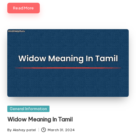
Read More
Posted
General Information
in
Widow Meaning In Tamil
By
Akshay patel
March 31, 2024
Posted