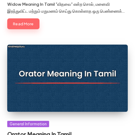
by
Widow Meaning In Tamil "விதவை" என்ற சொல், மனைவி
இறந்துவிட்ட மற்றும் மறுமணம் செய்து கொள்ளாத ஒரு பெண்ணைக்…
Read More
Posted
General Information
in
Orator Meaning In Tamil