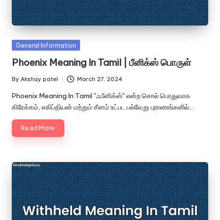
Posted
General Information
in
Phoenix Meaning In Tamil | பீனிக்ஸ் பொருள்
By
Akshay patel
March 27, 2024
Posted
by
Phoenix Meaning In Tamil "ஃபீனிக்ஸ்" என்ற சொல் பொதுவாக
கிரேக்கம், எகிப்தியன் மற்றும் சீனம் உட்பட பல்வேறு புராணங்களில்…
Read More