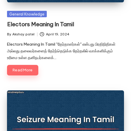
u.
c
Posted
General Knowledge
o
in
Electors Meaning In Tamil
m
By
Akshay patel
April 19, 2024
Posted
by
Electors Meaning In Tamil "தேர்தாளர்கள்" என்பது பிரதிநிதிகள்
அல்லது தலைவர்களைத் தேர்ந்தெடுக்க தேர்தலில் வாக்களிக்கும்
உரிமை உள்ள தனிநபர்களைக்…
Read More