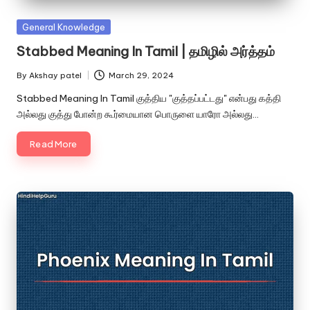
Posted
General Knowledge
in
Stabbed Meaning In Tamil | தமிழில் அர்த்தம்
By
Akshay patel
March 29, 2024
Posted
by
Stabbed Meaning In Tamil குத்திய "குத்தப்பட்டது" என்பது கத்தி
அல்லது குத்து போன்ற கூர்மையான பொருளை யாரோ அல்லது…
Read More