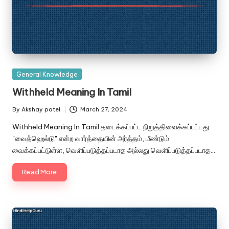
Posted
General Knowledge
in
Withheld Meaning In Tamil
By
Akshay patel
March 27, 2024
Posted
by
Withheld Meaning In Tamil தடைக்கப்பட்ட நிறுத்திவைக்கப்பட்டது
"வைத்ஹெல்டு" என்ற வார்த்தையின் அர்த்தம், மீண்டும்
வைக்கப்பட்டுள்ள, வெளிப்படுத்தப்படாத அல்லது வெளிப்படுத்தப்படாத…
Read More