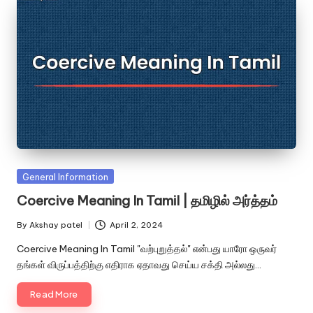
Posted
General Information
in
Coercive Meaning In Tamil | தமிழில் அர்த்தம்
By
Akshay patel
April 2, 2024
Posted
by
Coercive Meaning In Tamil "வற்புறுத்தல்" என்பது யாரோ ஒருவர்
தங்கள் விருப்பத்திற்கு எதிராக ஏதாவது செய்ய சக்தி அல்லது…
Read More