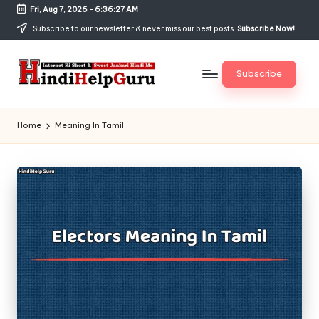
Fri, Aug 7, 2026
-
6:36:28 AM
Skip
Subscribe to our newsletter & never miss our best posts.
Subscribe Now!
to
content
Subscribe
H
Internet
Ki
in
Home
Meaning In Tamil
Short
di
&
Sweet
H
Jankari
el
Hindi
me
p
G
u
r