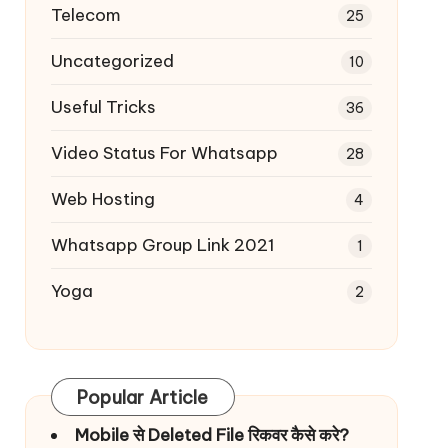
Telecom
25
Uncategorized
10
Useful Tricks
36
Video Status For Whatsapp
28
Web Hosting
4
Whatsapp Group Link 2021
1
Yoga
2
Popular Article
Mobile से Deleted File रिकवर कैसे करे?