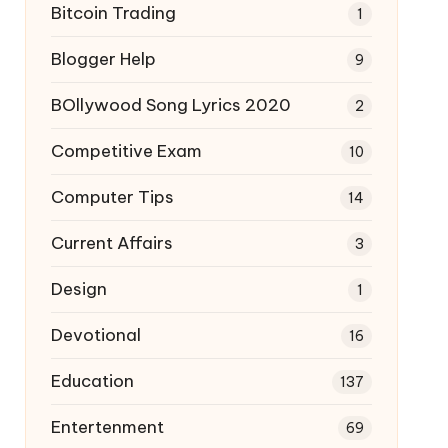
Bitcoin Trading
1
Blogger Help
9
BOllywood Song Lyrics 2020
2
Competitive Exam
10
Computer Tips
14
Current Affairs
3
Design
1
Devotional
16
Education
137
Entertenment
69