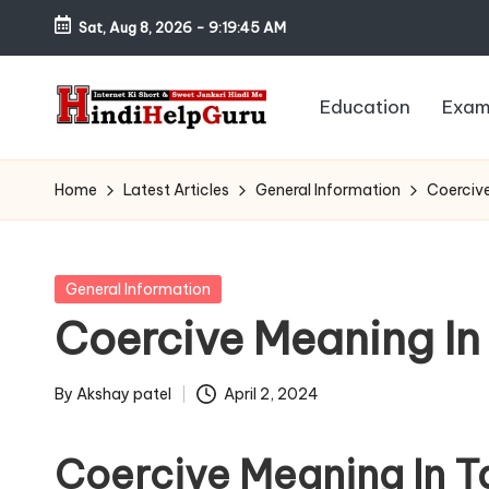
Sat, Aug 8, 2026
-
9:19:46 AM
Skip
to
Education
Exam
content
H
Internet
Ki
in
Home
Latest Articles
General Information
Coercive 
Short
di
&
Sweet
H
Posted
General Information
Jankari
in
Coercive Meaning In T
el
Hindi
me
p
By
Akshay patel
April 2, 2024
Posted
G
by
Coercive Meaning In T