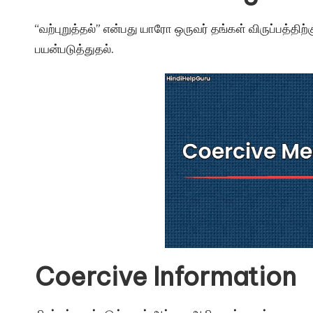
u
r
“வற்புறுத்தல்” என்பது யாரோ ஒருவர் தங்கள் விருப்பத்தி
பயன்படுத்துதல்.
u.
c
o
m
Coercive Information