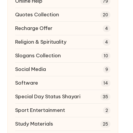
Online Help
79
Quotes Collection
20
Recharge Offer
4
Religion & Spirituality
4
Slogans Collection
10
Social Media
9
Software
14
Special Day Status Shayari
35
Sport Entertainment
2
Study Materials
25