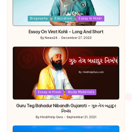
Posted
Biography
Education
Essay In Hindi
in
Essay On Virat Kohli – Long And Short
By
News24
December 27, 2023
Posted
by
Posted
Essay In Hindi
Study Materials
in
Guru Teg Bahadur Nibandh Gujarati – ગુરુ તેગ બહાદુર
નિબંધ
By
HindiHelp Guru
September 21, 2021
Posted
by