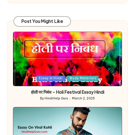
Post You Might Like
Posted
Essay In Hindi
Study Materials
in
होली पर निबंध – Holi Festival Essay Hindi
By
HindiHelp Guru
March 2, 2025
Posted
by