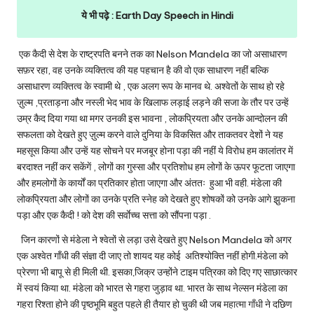
ये भी पढ़े :
Earth Day Speech in Hindi
एक कैदी से देश के राष्ट्रपति बनने तक का Nelson Mandela का जो असाधारण
सफ़र रहा, वह उनके व्यक्तित्व की यह पहचान है की वो एक साधारण नहीं बल्कि
असाधारण व्यक्तित्व के स्वामी थे , एक अलग रूप के मानव थे. अश्वेतों के साथ हो रहे
ज़ुल्म ,प्रताड़ना और नस्ली भेद भाव के खिलाफ लड़ाई लड़ने की सजा के तौर पर उन्हें
उम्र कैद दिया गया था मगर उनकी इस भावना , लोकप्रियता और उनके आन्दोलन की
सफलता को देखते हुए ज़ुल्म करने वाले दुनिया के विकसित और ताकतवर देशों ने यह
महसूस किया और उन्हें यह सोचने पर मजबूर होना पड़ा की नहीं ये विरोध हम कालांतर में
बरदाश्त नहीं कर सकेंगें , लोगों का गुस्सा और प्रतिशोध हम लोगों के ऊपर फूटता जाएगा
और हमलोगों के कार्यों का प्रतिकार होता जाएगा और अंततः हुआ भी वही. मंडेला की
लोकप्रियता और लोगों का उनके प्रति स्नेह को देखते हुए शोषकों को उनके आगे झुकना
पड़ा और एक कैदी ! को देश की सर्वाेच्च सत्ता को सौंपना पड़ा .
जिन कारणों से मंडेला ने श्वेतों से लड़ा उसे देखते हुए Nelson Mandela को अगर
एक अश्वेत गाँधी की संज्ञा दी जाए तो शायद यह कोई अतिश्योक्ति नहीं होगी.मंडेला को
प्रेरणा भी बापू से ही मिली थी. इसका जि़क्र उन्होंने टाइम पत्रिका को दिए गए साछात्कार
में स्वयं किया था. मंडेला को भारत से गहरा जुड़ाव था. भारत के साथ नेल्सन मंडेला का
गहरा रिश्ता होने की पृष्ठभूमि बहुत पहले ही तैयार हो चुकी थी जब
महात्मा गाँधी
ने दछिण