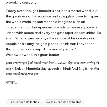
provoking someone.
Today even though Mandela is not in this mortal world, but
the greatness of his sacrifice and struggle is alive to inspire
the whole world. Nelson Mandela imagined such an
independent and independent society where everybody is
united with peace and everyone gets equal opportunities. He
said, “When a person plays the service of his country and
people as his duty, he gets peace. I think that I have tried
that and so I can sleep till the end of peace. “
We bow down to this great leader
हमारा प्रयास रहता है की आपको सबसे बेस्ट content दिया जाये. आशा करते है की
आज भी Nelson Mandela day speech in Hindi And English का लेख
भाषण आपको पसंद आया होगा.
धन्यवाद… !!!
Tags:
Hindi Speech Collection
Nelson Mandela day Quotes