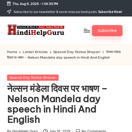
Thu, Aug 6, 2026
-
1:04:34 PM
Skip
Subscribe to our newsletter & never miss our best posts.
Subscribe Now!
to
content
Subscribe
H
Internet
Ki
in
Home
Latest Articles
Special Day Status Shayari
नेल्सन मंडेला
Short
दिवस पर भाषण – Nelson Mandela day speech in Hindi And English
di
&
Sweet
H
Jankari
Posted
Special Day Status Shayari
el
Hindi
in
नेल्सन मंडेला दिवस पर भाषण –
me
p
Nelson Mandela day
G
speech in Hindi And
u
English
r
By
HindiHelp Guru
July 16, 2019
No Comments