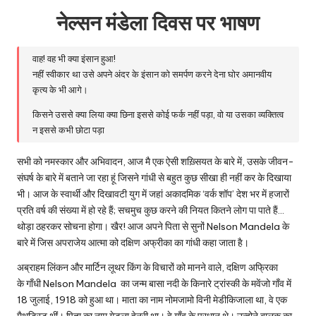
नेल्सन मंडेला दिवस पर भाषण
वाह! वह भी क्या इंसान हुआ!
नहीं स्वीकार था उसे अपने अंदर के इंसान को समर्पण करने देना घोर अमानवीय
कृत्य के भी आगे।
किसने उससे क्या लिया क्या छिना इससे कोई फर्क नहीं पड़ा, वो या उसका व्यक्तित्व
न इससे कभी छोटा पड़ा
सभी को नमस्कार और अभिवादन, आज मै एक ऐसी शख़्सियत के बारे में, उसके जीवन-
संघर्ष के बारे में बताने जा रहा हूं जिसने गांधी से बहुत कुछ सीखा ही नहीं कर के दिखाया
भी। आज के स्वार्थी और दिखावटी युग में जहां अकादमिक ‘वर्क शाॅप’ देश भर में हजारों
प्रति वर्ष की संख्या में हो रहे हैं; सचमुच कुछ करने की नियत कितने लोग पा पाते हैं…
थोड़ा ठहरकर सोचना होगा। खैर! आज अपने पिता से सुनों
Nelson Mandela
के
बारे में जिस अपराजेय आत्मा को दक्षिण अफ्रीका का गांधी कहा जाता है।
अब्राहम लिंकन और मार्टिन लूथर किंग के विचारों को मानने वाले, दक्षिण अफ्रिका
के गाँधी Nelson Mandela का जन्म बासा नदी के किनारे ट्रांस्की के मवेंजो गाँव में
18 जुलाई, 1918 को हुआ था। माता का नाम नोमजामो विनी मेडीकिजाला था, वे एक
मैथडिस्ट थीं। पिता का नाम गेडला हेनरी था। वे गाँव के प्रधान थे। उन्होने बालक का