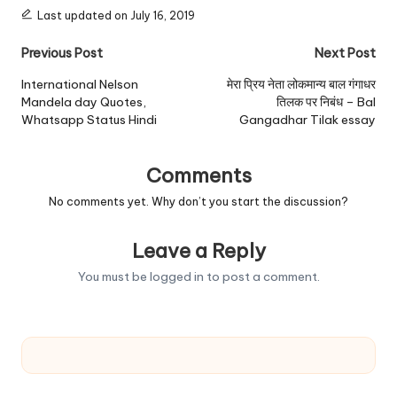
Last updated on July 16, 2019
Post
Previous Post
Next Post
navigation
International Nelson
मेरा प्रिय नेता लोकमान्य बाल गंगाधर
Mandela day Quotes,
तिलक पर निबंध – Bal
Whatsapp Status Hindi
Gangadhar Tilak essay
Comments
No comments yet. Why don’t you start the discussion?
Leave a Reply
You must be
logged in
to post a comment.