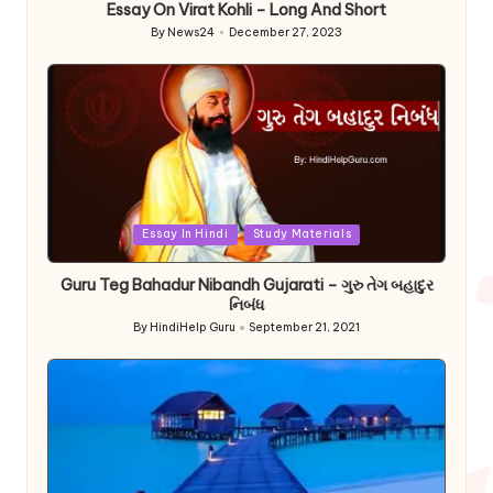
Essay On Virat Kohli – Long And Short
By
News24
December 27, 2023
Posted
by
Posted
Essay In Hindi
Study Materials
in
Guru Teg Bahadur Nibandh Gujarati – ગુરુ તેગ બહાદુર
નિબંધ
By
HindiHelp Guru
September 21, 2021
Posted
by