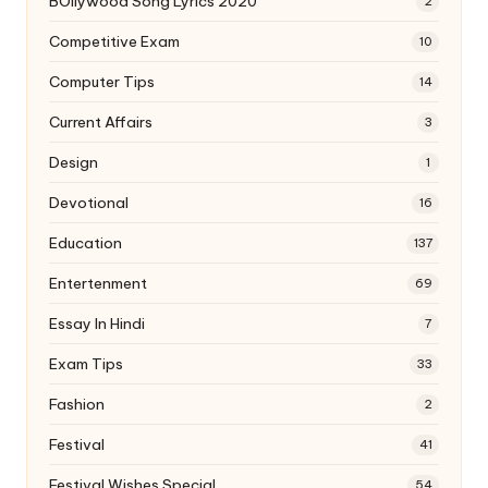
BOllywood Song Lyrics 2020
2
Competitive Exam
10
Computer Tips
14
Current Affairs
3
Design
1
Devotional
16
Education
137
Entertenment
69
Essay In Hindi
7
Exam Tips
33
Fashion
2
Festival
41
Festival Wishes Special
54