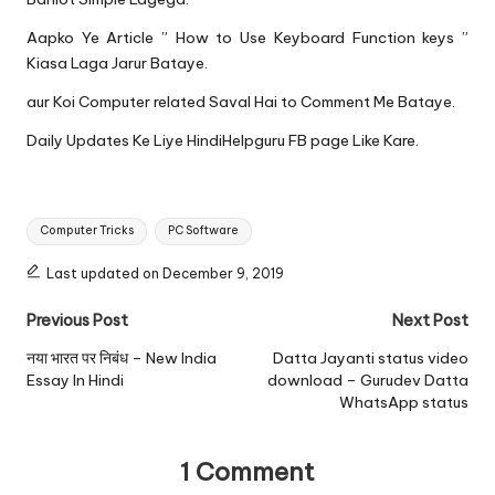
Aapko Ye Article ” How to Use Keyboard Function keys ”
Kiasa Laga Jarur Bataye.
aur Koi Computer related Saval Hai to Comment Me Bataye.
Daily Updates Ke Liye
HindiHelpguru FB
page Like Kare.
Tags:
Computer Tricks
PC Software
Last updated on December 9, 2019
Post
Previous Post
Next Post
navigation
नया भारत पर निबंध – New India
Datta Jayanti status video
Essay In Hindi
download – Gurudev Datta
WhatsApp status
1 Comment