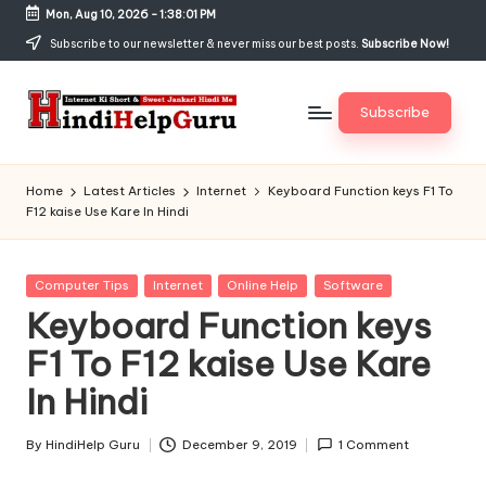
Mon, Aug 10, 2026
-
1:38:02 PM
Skip
Subscribe to our newsletter & never miss our best posts.
Subscribe Now!
to
content
Subscribe
H
Internet
Ki
in
Home
Latest Articles
Internet
Keyboard Function keys F1 To
Short
F12 kaise Use Kare In Hindi
di
&
Sweet
H
Jankari
Posted
Computer Tips
Internet
Online Help
Software
el
Hindi
in
Keyboard Function keys
me
p
F1 To F12 kaise Use Kare
G
In Hindi
u
r
By
HindiHelp Guru
December 9, 2019
1 Comment
Posted
by