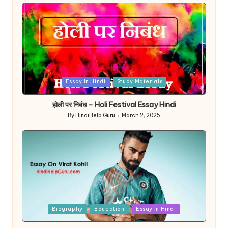
Posted
Essay In Hindi
Study Materials
in
होली पर निबंध – Holi Festival Essay Hindi
By
HindiHelp Guru
March 2, 2025
Posted
by
Posted
Biography
Education
Essay In Hindi
in