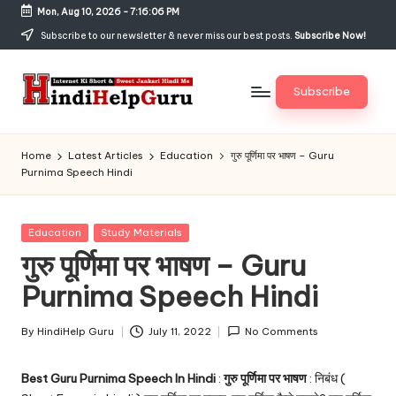
Mon, Aug 10, 2026
-
7:16:07 PM
Skip
Subscribe to our newsletter & never miss our best posts.
Subscribe Now!
to
content
Subscribe
H
Internet
Ki
in
Home
Latest Articles
Education
गुरु पूर्णिमा पर भाषण – Guru
Short
Purnima Speech Hindi
di
&
Sweet
H
Jankari
Posted
Education
Study Materials
el
Hindi
in
गुरु पूर्णिमा पर भाषण – Guru
me
p
Purnima Speech Hindi
G
u
By
HindiHelp Guru
July 11, 2022
No Comments
Posted
by
r
Best Guru Purnima Speech In Hindi
:
गुरु पूर्णिमा पर भाषण
: निबंध (