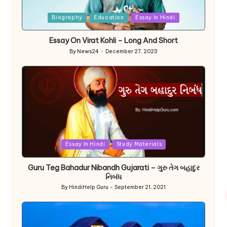
Posted
Biography
Education
Essay In Hindi
in
Essay On Virat Kohli – Long And Short
By
News24
December 27, 2023
Posted
by
Posted
Essay In Hindi
Study Materials
in
Guru Teg Bahadur Nibandh Gujarati – ગુરુ તેગ બહાદુર
નિબંધ
By
HindiHelp Guru
September 21, 2021
Posted
by