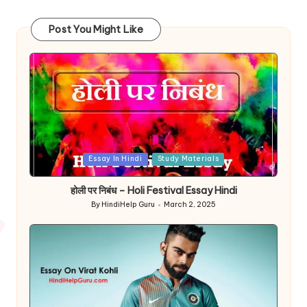
Post You Might Like
Posted
Essay In Hindi
Study Materials
in
होली पर निबंध – Holi Festival Essay Hindi
By
HindiHelp Guru
March 2, 2025
Posted
by