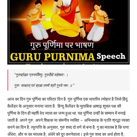
“गुरुर्ब्रह्मा ग्रुरुर्विष्णुः गुरुर्देवो महेश्वरः ।
गुरुः साक्षात् परं ब्रह्म तस्मै श्री गुरवे नमः ॥”
आज का दिन गुरु पूर्णिमा का पवित्र दिन है. गुरु पूर्णिमा एक भारतीय त्योहार है जिसे हिंदू
कैलेंडर के अनुसार मनाया जाता है. हिन्‍दू कैलेंडर के मुताबिक आषाढ़ शुक्‍ल पक्ष की
पूर्णिमा के दिन ही महर्षि वेद व्‍यास का जन्‍म हुआ था. यह पूर्णिमा उन्‍हींं के सम्‍मान में मनाई
जाती है. अपने गुरु, अपने शिक्षक या संमनीय व्यक्ति – अभिभावक के प्रति श्रद्धा व्यक्त
करने का दिन है. व्युत्पत्ति के अनुसार, गुरु शब्द दो वर्ण से बना है. गु का मतलब है कि घना
अँधेरा, और रू का मतलब है, अंधेरे को दूर करनेवाला। इसे गुरु शब्द का अर्थ होता है,