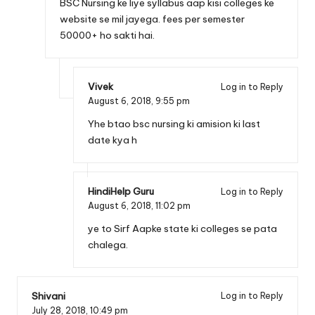
BSC Nursing ke liye syllabus aap kisi colleges ke
website se mil jayega. fees per semester
50000+ ho sakti hai.
Vivek
Log in to Reply
August 6, 2018,
9:55 pm
Yhe btao bsc nursing ki amision ki last
date kya h
HindiHelp Guru
Log in to Reply
August 6, 2018,
11:02 pm
ye to Sirf Aapke state ki colleges se pata
chalega.
Shivani
Log in to Reply
July 28, 2018,
10:49 pm