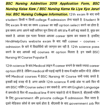
u.
BSC Nursing Addmition 2019 Application Form, BSC
c
Nursing Kaise Kare / BSC Nursing Karne Ke Liye Kya Jaruri
Hai. BSC Nursing Colleges Information.
12th exam के बाद सभी
o
student किसी न किसी college में admission लेना चाहते है. Student के
m
लिए exam के बाद का समय career का सही option select करने का होता है.
इस समय अगर आपने सही करियर चुन लिया तो आप life में आगे बढ़ सकते है, कुछ कर
सकते है. आपका एक गलत फैसला आपका career ख़तम कर सकता है. इसलिए
HindiHelpGuru website exam के बाद सही
career – courses –
adnission
के बारे में विद्यार्थियो को जाग्रत कर रही है. 12th science pass
करने के बाद आपको कई courses का option मिलता है. इन सबमे BSC
Nursing का Course Popular है.
12th science के बाद Medical लाइन में career बनाने के सबसे ज्यादा career
option होते है. लेकिन medical की पढाई महंगी है साथ में बहोत कठिन भी है. लेकिन
सभी Medical courses में BSC Nursing का Course सभी पसंद करते है.
इसकी कई वजह भी है. अगर आपके 12th science में अच्छे अंक ना आये फिर भी
आप BSC नर्सिंग Course select कर सकते है. अगर आप English Language
में कमजोर है फिर भी medical line में जाना चाहते है तो ये विकल्प है. बीएससी नर्सिंग
के लिए government और private college में admission मिल जाता है.
दूसरे मेडिकल कोर्स से कम खर्च होता है. बीएससी के बाद government job मिल