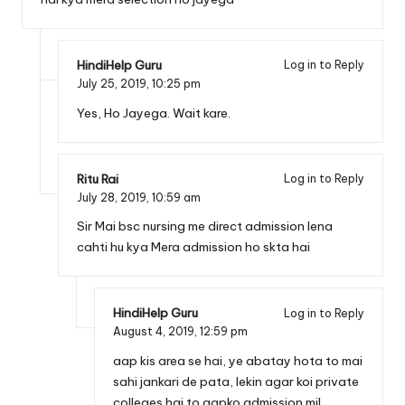
HindiHelp Guru
Log in to Reply
July 25, 2019,
10:25 pm
Yes, Ho Jayega. Wait kare.
Ritu Rai
Log in to Reply
July 28, 2019,
10:59 am
Sir Mai bsc nursing me direct admission lena
cahti hu kya Mera admission ho skta hai
HindiHelp Guru
Log in to Reply
August 4, 2019,
12:59 pm
aap kis area se hai, ye abatay hota to mai
sahi jankari de pata, lekin agar koi private
colleges hai to aapko admission mil