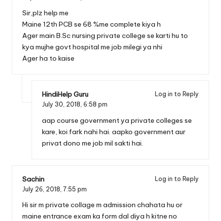
Sir,plz help me
Maine 12th PCB se 68 %me complete kiya h
Ager main B.Sc nursing private college se karti hu to
kya mujhe govt hospital me job milegi ya nhi
Ager ha to kaise
HindiHelp Guru
Log in to Reply
July 30, 2018,
6:58 pm
aap course government ya private colleges se
kare, koi fark nahi hai. aapko government aur
privat dono me job mil sakti hai.
Sachin
Log in to Reply
July 26, 2018,
7:55 pm
Hi sir m private collage m admission chahata hu or
maine entrance exam ka form dal diya h kitne no