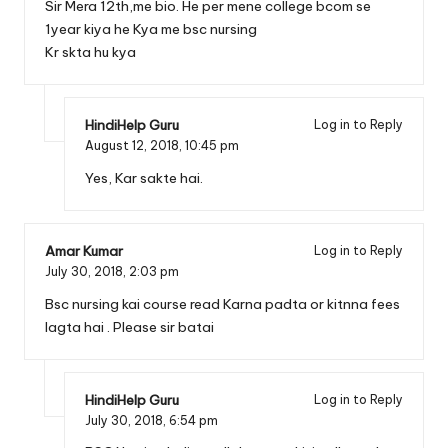
Sir Mera 12th,me bio. He per mene college bcom se
1year kiya he Kya me bsc nursing
Kr skta hu kya
HindiHelp Guru
Log in to Reply
August 12, 2018,
10:45 pm
Yes, Kar sakte hai.
Amar Kumar
Log in to Reply
July 30, 2018,
2:03 pm
Bsc nursing kai course read Karna padta or kitnna fees
lagta hai . Please sir batai
HindiHelp Guru
Log in to Reply
July 30, 2018,
6:54 pm