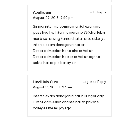
Abul kasim
Log in to Reply
August 29, 2018,
9:40 pm
Sir mai inter me compalmental exam me
pass hua hu. Inter me mera no 78%hai lekin
mai b sc nursing karna chata hu to eske lye
interes exam dena jaruri hai sir
Direct admission hona chate hai sir
Direct admission ho sakte hai sir agr ho
sakte hai to plz batay sir
HindiHelp Guru
Log in to Reply
August 31, 2018,
8:27 pm
interes exam dena jaruri hai. but agar aap
Direct admission chahte hai to private
colleges me mil jayega.