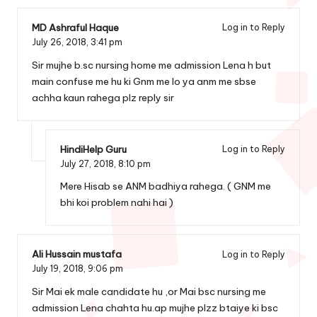
MD Ashraful Haque
Log in to Reply
July 26, 2018,
3:41 pm
Sir mujhe b.sc nursing home me admission Lena h but
main confuse me hu ki Gnm me lo ya anm me sbse
achha kaun rahega plz reply sir
HindiHelp Guru
Log in to Reply
July 27, 2018,
8:10 pm
Mere Hisab se ANM badhiya rahega. ( GNM me
bhi koi problem nahi hai )
Ali Hussain mustafa
Log in to Reply
July 19, 2018,
9:06 pm
Sir Mai ek male candidate hu ,or Mai bsc nursing me
admission Lena chahta hu.ap mujhe plzz btaiye ki bsc