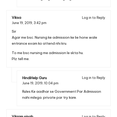
Viksa
Log in to Reply
June 19, 2019,
3:42 pm
Sir
Agar me bsc. Nursing ke admission ke lie hone wale
entrance exam ko attend nhi kru.
To me bsc nursing me admission le skta hu.
Plz tell me.
HindiHelp Guru
Log in to Reply
June 19, 2019,
10:04 pm
Rules Ke aadhar se Government Par Admission
nahi milega. private par try kare.
Vikram singh
Log in to Reply