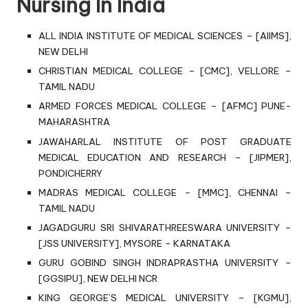
Nursing In India
ALL INDIA INSTITUTE OF MEDICAL SCIENCES – [AIIMS],
NEW DELHI
CHRISTIAN MEDICAL COLLEGE – [CMC], VELLORE –
TAMIL NADU
ARMED FORCES MEDICAL COLLEGE – [AFMC] PUNE-
MAHARASHTRA
JAWAHARLAL INSTITUTE OF POST GRADUATE
MEDICAL EDUCATION AND RESEARCH – [JIPMER],
PONDICHERRY
MADRAS MEDICAL COLLEGE – [MMC], CHENNAI –
TAMIL NADU
JAGADGURU SRI SHIVARATHREESWARA UNIVERSITY –
[JSS UNIVERSITY], MYSORE – KARNATAKA
GURU GOBIND SINGH INDRAPRASTHA UNIVERSITY –
[GGSIPU], NEW DELHI NCR
KING GEORGE’S MEDICAL UNIVERSITY – [KGMU],