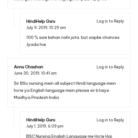
HindiHelp Guru
Log in to Reply
July 9, 2019,
10:29 am
100 % sure kahan nahi jata. but aapke chances
Jyada hai.
Annu Chauhan
Log in to Reply
June 30, 2019,
10:41 am
Sir BSc nursing mein all subject Hindi language mein
hote ya English language mein please sir btaiye
Madhya Pradesh India
HindiHelp Guru
Log in to Reply
July 1, 2019,
6:09 pm
BSC Nursing English Language me Hote Hai.