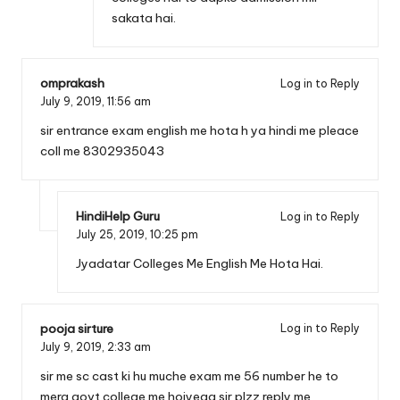
sakata hai.
omprakash
Log in to Reply
July 9, 2019,
11:56 am
sir entrance exam english me hota h ya hindi me pleace
coll me 8302935043
HindiHelp Guru
Log in to Reply
July 25, 2019,
10:25 pm
Jyadatar Colleges Me English Me Hota Hai.
pooja sirture
Log in to Reply
July 9, 2019,
2:33 am
sir me sc cast ki hu muche exam me 56 number he to
mera govt.college me hojyega sir plzz reply me