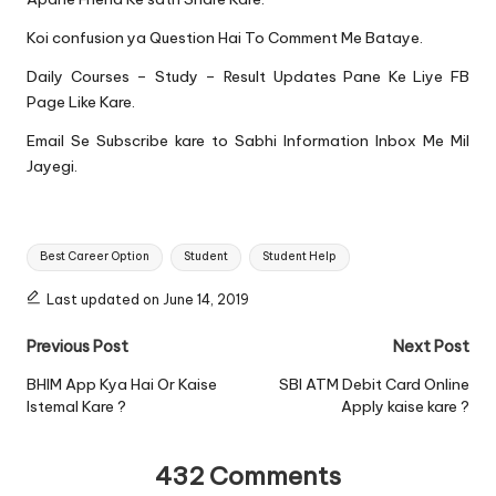
Koi confusion ya Question Hai To Comment Me Bataye.
Daily Courses – Study – Result Updates Pane Ke Liye
FB
Page Like
Kare.
Email Se Subscribe kare to Sabhi Information Inbox Me Mil
Jayegi.
Tags:
Best Career Option
Student
Student Help
Last updated on June 14, 2019
Post
Previous Post
Next Post
navigation
BHIM App Kya Hai Or Kaise
SBI ATM Debit Card Online
Istemal Kare ?
Apply kaise kare ?
432 Comments