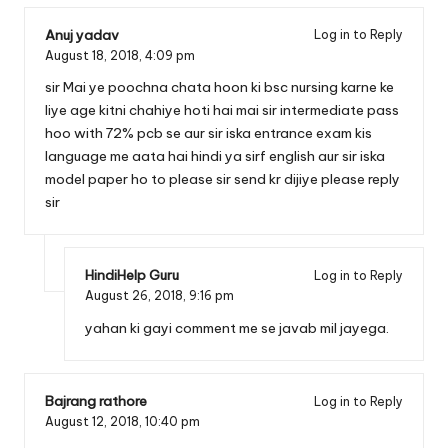
Anuj yadav
Log in to Reply
August 18, 2018,
4:09 pm
sir Mai ye poochna chata hoon ki bsc nursing karne ke
liye age kitni chahiye hoti hai mai sir intermediate pass
hoo with 72% pcb se aur sir iska entrance exam kis
language me aata hai hindi ya sirf english aur sir iska
model paper ho to please sir send kr dijiye please reply
sir
HindiHelp Guru
Log in to Reply
August 26, 2018,
9:16 pm
yahan ki gayi comment me se javab mil jayega.
Bajrang rathore
Log in to Reply
August 12, 2018,
10:40 pm