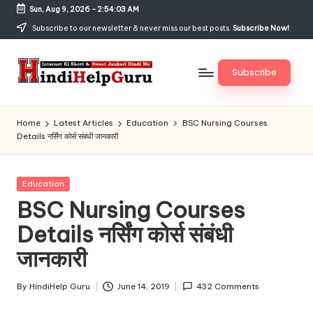
Sun, Aug 9, 2026
-
2:54:05 AM
Skip
Subscribe to our newsletter & never miss our best posts.
Subscribe Now!
to
content
Subscribe
H
Internet
Ki
in
Home
Latest Articles
Education
BSC Nursing Courses
Short
Details नर्सिंग कोर्स संबंधी जानकारी
di
&
Sweet
H
Jankari
Posted
Education
el
Hindi
in
BSC Nursing Courses
me
p
Details नर्सिंग कोर्स संबंधी
G
जानकारी
u
r
By
HindiHelp Guru
June 14, 2019
432 Comments
Posted
by