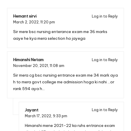
Hemant sirvi
Log in to Reply
March 2, 2022,
11:20 pm
Sir mere bsc nursing enterance exam me 36 marks
aaye he kya mera selection ho jayega
Himanshi Netam
Log in to Reply
November 20, 2021,
11:08 am
Sir mera cg bsc nursing entrance exam me 34 mark aya
h to mera govt college me admission hoga ki nahi …or
rank 594 aya h…
Jayant
Log in to Reply
March 17, 2022,
9:33 pm
Himanshi mene 2021-22 ka ruhs entrance exam