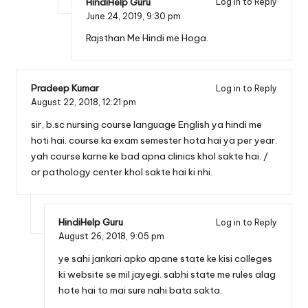
HindiHelp Guru
Log in to Reply
June 24, 2019,
9:30 pm
Rajsthan Me Hindi me Hoga.
Pradeep Kumar
Log in to Reply
August 22, 2018,
12:21 pm
sir, b.sc nursing course language English ya hindi me
hoti hai. course ka exam semester hota hai ya per year.
yah course karne ke bad apna clinics khol sakte hai. /
or pathology center khol sakte hai ki nhi.
HindiHelp Guru
Log in to Reply
August 26, 2018,
9:05 pm
ye sahi jankari apko apane state ke kisi colleges
ki website se mil jayegi. sabhi state me rules alag
hote hai to mai sure nahi bata sakta.