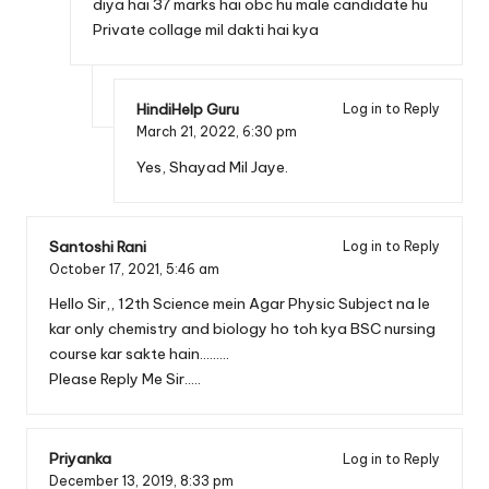
diya hai 37 marks hai obc hu male candidate hu
Private collage mil dakti hai kya
HindiHelp Guru
Log in to Reply
March 21, 2022,
6:30 pm
Yes, Shayad Mil Jaye.
Santoshi Rani
Log in to Reply
October 17, 2021,
5:46 am
Hello Sir,, 12th Science mein Agar Physic Subject na le
kar only chemistry and biology ho toh kya BSC nursing
course kar sakte hain………
Please Reply Me Sir…..
Priyanka
Log in to Reply
December 13, 2019,
8:33 pm