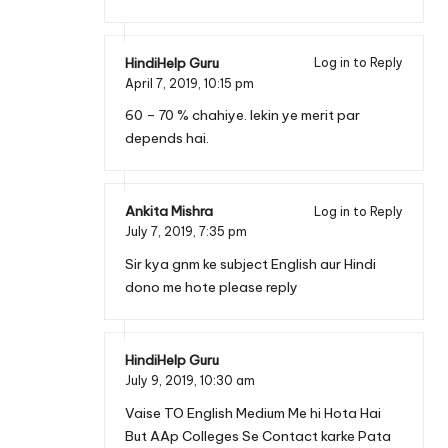
HindiHelp Guru
Log in to Reply
April 7, 2019,
10:15 pm
60 – 70 % chahiye. lekin ye merit par
depends hai.
Ankita Mishra
Log in to Reply
July 7, 2019,
7:35 pm
Sir kya gnm ke subject English aur Hindi
dono me hote please reply
HindiHelp Guru
July 9, 2019,
10:30 am
Vaise TO English Medium Me hi Hota Hai
But AAp Colleges Se Contact karke Pata