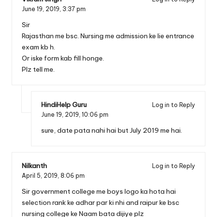
June 19, 2019,
3:37 pm
Sir
Rajasthan me bsc. Nursing me admission ke lie entrance
exam kb h.
Or iske form kab fill honge.
Plz tell me.
HindiHelp Guru
Log in to Reply
June 19, 2019,
10:06 pm
sure, date pata nahi hai but July 2019 me hai.
Nilkanth
Log in to Reply
April 5, 2019,
8:06 pm
Sir government college me boys logo ka hota hai
selection rank ke adhar par ki nhi and raipur ke bsc
nursing college ke Naam bata dijiye plz