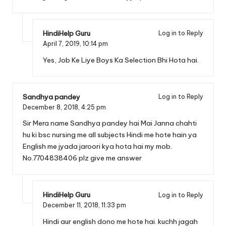
HindiHelp Guru
Log in to Reply
April 7, 2019,
10:14 pm
Yes, Job Ke Liye Boys Ka Selection Bhi Hota hai.
Sandhya pandey
Log in to Reply
December 8, 2018,
4:25 pm
Sir Mera name Sandhya pandey hai Mai Janna chahti
hu ki bsc nursing me all subjects Hindi me hote hain ya
English me jyada jaroori kya hota hai my mob.
No.7704838406 plz give me answer
HindiHelp Guru
Log in to Reply
December 11, 2018,
11:33 pm
Hindi aur english dono me hote hai. kuchh jagah