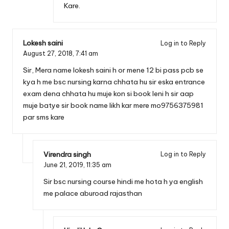
Kare.
Lokesh saini
Log in to Reply
August 27, 2018,
7:41 am
Sir, Mera name lokesh saini h or mene 12 bi pass pcb se
kya h me bsc nursing karna chhata hu sir eska entrance
exam dena chhata hu muje kon si book leni h sir aap
muje batye sir book name likh kar mere mo9756375981
par sms kare
Virendra singh
Log in to Reply
June 21, 2019,
11:35 am
Sir bsc nursing course hindi me hota h ya english
me palace aburoad rajasthan