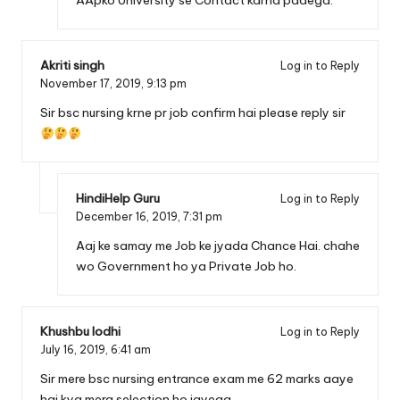
AApko University se Contact karna padega.
Akriti singh
Log in to Reply
November 17, 2019,
9:13 pm
Sir bsc nursing krne pr job confirm hai please reply sir
HindiHelp Guru
Log in to Reply
December 16, 2019,
7:31 pm
Aaj ke samay me Job ke jyada Chance Hai. chahe
wo Government ho ya Private Job ho.
Khushbu lodhi
Log in to Reply
July 16, 2019,
6:41 am
Sir mere bsc nursing entrance exam me 62 marks aaye
hai kya mera selection ho jayega