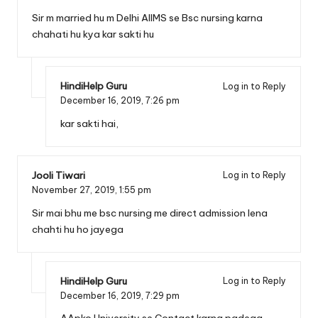
Sir m married hu m Delhi AIIMS se Bsc nursing karna
chahati hu kya kar sakti hu
HindiHelp Guru
Log in to Reply
December 16, 2019,
7:26 pm
kar sakti hai,
Jooli Tiwari
Log in to Reply
November 27, 2019,
1:55 pm
Sir mai bhu me bsc nursing me direct admission lena
chahti hu ho jayega
HindiHelp Guru
Log in to Reply
December 16, 2019,
7:29 pm