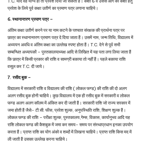
T.C. यदि वह योग्य हो तो प्रवेश दिया जा सकता हैं। कक्षा 6 व उससे आगे की कक्षा हेतु
प्रवेश के लिये पूर्व कक्षा उतीर्ण का प्रमाण पत्र लगाना चाहिये।
6. स्थानान्तरण प्रमाण पत्र –
अंतिम कक्षा उतीर्ण करने पर या नाम कटने के पश्चात संरक्षक की प्रार्थना पत्र पर
छात्र का स्थानान्तरण प्रमाण पत्र दे दिया जाता हैं। उसमें नाम, जन्म तिथि, विद्यालय में
अध्ययन अवधि व अंतिम कक्षा का उल्लेख स्पष्ट होता हैं। T.C. देने से पूर्व सभी
सम्बन्धित अध्यापकों – पुस्तकालयाध्यक्ष आदि से लिखित में यह पता लगा लिया जाता हैं
कि छात्र में किसी प्रकार की राशि व सामग्री बकाया तो नहीं हैं। पहले बकाया राशि
वसूल कर T.C. दी जाये।
7. रसीद बुक –
विद्यालय में सरकारी राशि व विद्यालय की राशि ( लोकल फण्ड) की राशि की दो अलग
अलग रसीद बुक होनी चाहिये। कुछ विद्यालय में एक ही रसीद बुक में सरकारी व लोकल
फण्ड अलग अलग काॅलम में अंकित कर दी जाती हैं। सरकारी राशि जो राज्य सरकार में
जमा होती हैं जैसे- टी.सी. फीस, प्रवेश शुल्क, अनुपस्थिति राशि, शिक्षण शुल्क हैं।
लोकल फण्ड की राशि – परीक्षा शुल्क, पुस्तकालय,गेम्स, विकास, कार्यानुभव आदि यह
राशि लोकल फण्ड की कैशबुक में जमा कर समय- समय पर संस्थाप्रधान इनका उपयोग
करता हैं। प्राप्त राशि का योग अंको व शब्दों में लिखना चाहिये। प्राप्त राशि किस मद में
ली जाती हैं उसका उल्लेख करना चाहिये।