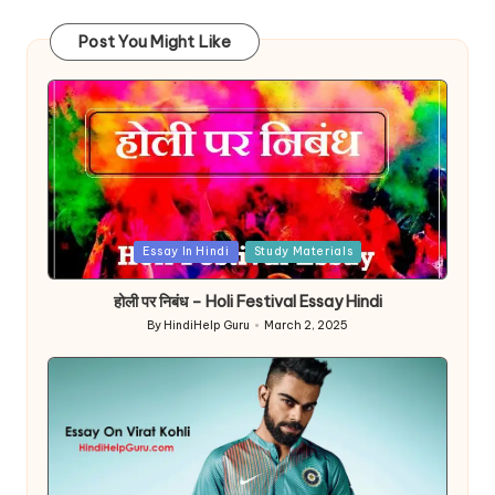
Post You Might Like
Posted
Essay In Hindi
Study Materials
in
होली पर निबंध – Holi Festival Essay Hindi
By
HindiHelp Guru
March 2, 2025
Posted
by