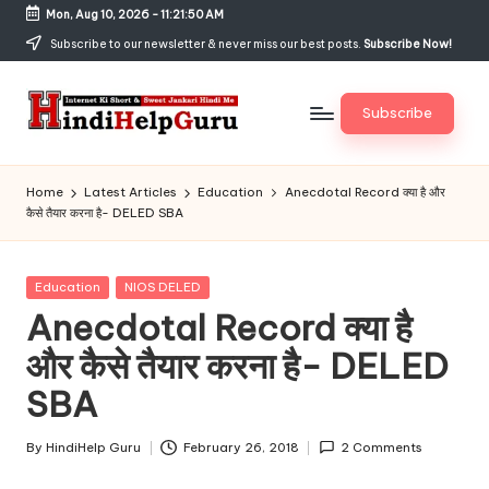
Mon, Aug 10, 2026
-
11:21:51 AM
Skip
Subscribe to our newsletter & never miss our best posts.
Subscribe Now!
to
content
Subscribe
H
Internet
Ki
in
Home
Latest Articles
Education
Anecdotal Record क्या है और
Short
कैसे तैयार करना है- DELED SBA
di
&
Sweet
H
Jankari
Posted
Education
NIOS DELED
el
Hindi
in
Anecdotal Record क्या है
me
p
और कैसे तैयार करना है- DELED
G
SBA
u
r
By
HindiHelp Guru
February 26, 2018
2 Comments
Posted
by