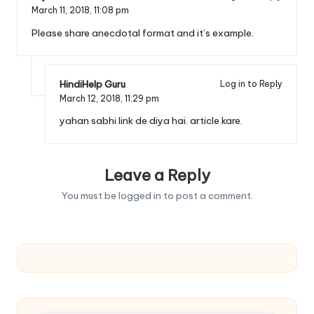
March 11, 2018,
11:08 pm
Please share anecdotal format and it’s example.
HindiHelp Guru
Log in to Reply
March 12, 2018,
11:29 pm
yahan sabhi link de diya hai. article kare.
Leave a Reply
You must be
logged in
to post a comment.