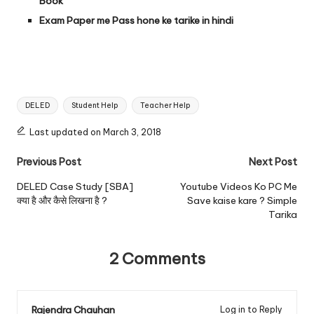
Book
Exam Paper me Pass hone ke tarike in hindi
Tags:
DELED
Student Help
Teacher Help
Last updated on March 3, 2018
Post
Previous Post
Next Post
navigation
DELED Case Study [SBA]
Youtube Videos Ko PC Me
क्या है और कैसे लिखना है ?
Save kaise kare ? Simple
Tarika
2 Comments
Rajendra Chauhan
Log in to Reply