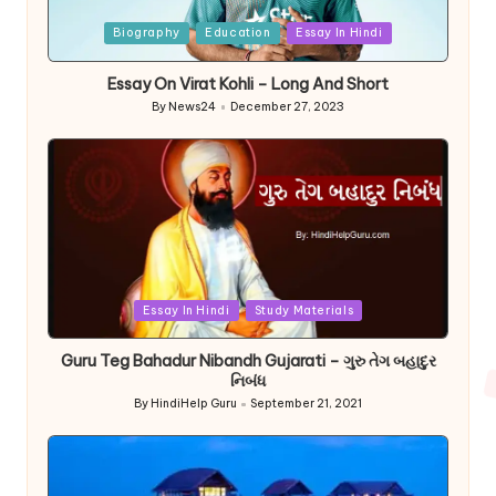
Posted
Biography
Education
Essay In Hindi
in
Essay On Virat Kohli – Long And Short
By
News24
December 27, 2023
Posted
by
Posted
Essay In Hindi
Study Materials
in
Guru Teg Bahadur Nibandh Gujarati – ગુરુ તેગ બહાદુર
નિબંધ
By
HindiHelp Guru
September 21, 2021
Posted
by