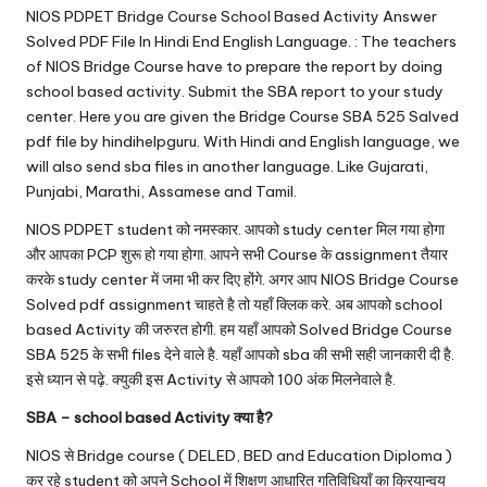
u.
NIOS PDPET
Bridge Course School Based Activity Answer
c
Solved PDF File In Hindi End English Language. : The teachers
of NIOS Bridge Course have to prepare the report by doing
o
school based activity. Submit the SBA report to your study
m
center. Here you are given the Bridge Course SBA 525 Salved
pdf file by hindihelpguru. With Hindi and English language, we
will also send sba files in another language. Like Gujarati,
Punjabi, Marathi, Assamese and Tamil.
NIOS PDPET student को नमस्कार. आपको study center मिल गया होगा
और आपका PCP शुरू हो गया होगा. आपने सभी Course के assignment तैयार
करके study center में जमा भी कर दिए होंगे. अगर आप NIOS Bridge Course
Solved pdf assignment चाहते है तो
यहाँ क्लिक
करे. अब आपको school
based Activity की जरुरत होगी. हम यहाँ आपको Solved Bridge Course
SBA 525 के सभी files देने वाले है. यहाँ आपको sba की सभी सही जानकारी दी है.
इसे ध्यान से पढ़े. क्युकी इस Activity से आपको 100 अंक मिलनेवाले है.
SBA – school based Activity क्या है?
NIOS से Bridge course ( DELED, BED and Education Diploma )
कर रहे student को अपने School में शिक्षण आधारित गतिविधियाँ का क्रियान्वय