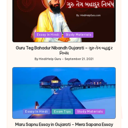
Posted
Essay In Hindi
Study Materials
in
Guru Teg Bahadur Nibandh Gujarati – ગુરુ તેગ બહાદુર
નિબંધ
By
HindiHelp Guru
September 21, 2021
Posted
by
Posted
Essay In Hindi
Exam Tips
Study Materials
in
Maru Sapnu Essay in Gujarati – Mera Sapana Essay