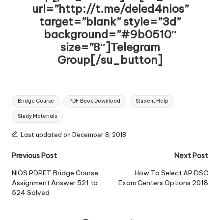
url=”http://t.me/deled4nios”
target=”blank” style=”3d”
background=”#9b0510″
size=”8″]Telegram
Group[/su_button]
Tags:
Bridge Course
PDF Book Download
Student Help
Study Materials
Last updated on December 8, 2018
Post
Previous Post
Next Post
navigation
NIOS PDPET Bridge Course
How To Select AP DSC
Assignment Answer 521 to
Exam Centers Options 2018
524 Solved