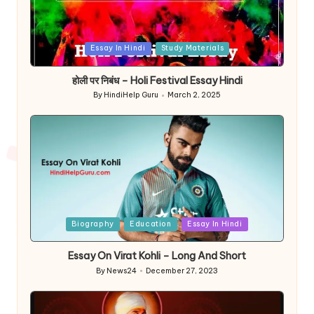
Posted
Essay In Hindi
Study Materials
in
होली पर निबंध – Holi Festival Essay Hindi
By
HindiHelp Guru
March 2, 2025
Posted
by
Posted
Biography
Education
Essay In Hindi
in
Essay On Virat Kohli – Long And Short
By
News24
December 27, 2023
Posted
by