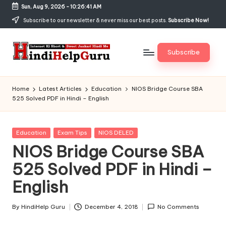
Sun, Aug 9, 2026
-
10:26:41 AM
Skip
Subscribe to our newsletter & never miss our best posts.
Subscribe Now!
to
content
Subscribe
H
Internet
Ki
in
Home
Latest Articles
Education
NIOS Bridge Course SBA
Short
525 Solved PDF in Hindi – English
di
&
Sweet
H
Jankari
Posted
Education
Exam Tips
NIOS DELED
el
Hindi
in
NIOS Bridge Course SBA
me
p
525 Solved PDF in Hindi –
G
English
u
r
By
HindiHelp Guru
December 4, 2018
No Comments
Posted
by