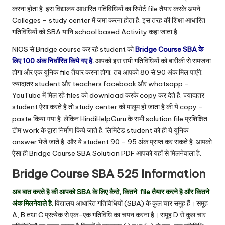
करना होता है. इस विद्यालय आधारित गतिविधियों का रिपोर्ट file तैयार करके अपने
Colleges – study center में जमा करना होता है. इस तरह की शिक्षा आधारित
गतिविधियों को SBA यानि school based Activity कहा जाता है.
NIOS से Bridge course कर रहे student को
Bridge Course SBA के
लिए 100 अंक निर्धारित किये गए है.
आपको इस सभी गतिविधियों को बारीकी से समजना
होगा और एक यूनिक file तैयार करना होगा. तब आपको 80 से 90 अंक मिल पाएंगे.
ज्यादातर student और teachers facebook और whatsapp –
YouTube
में मिल रहे files को download करके copy कर देते है. ज्यादातर
student ऐसा करते है तो study center को मालूम हो जाता है की ये copy –
paste किया गया है. लेकिन HindiHelpGuru के सभी solution file प्रशिक्षित
टीम work के द्वारा निर्माण किये जाते है. लिमिटेड student को ही ये यूनिक
answer भेजे जाते है. और ये student 90 – 95 अंक प्राप्त कर सकते है. आपको
ऐसा ही Bridge Course SBA Solution PDF आपको यहाँ से मिलनेवाला है.
Bridge Course SBA 525 Information
अब बात करते है की आपको SBA के लिए कैसे, कितने file तैयार करने है और कितने
अंक मिलनेवाले है.
विद्यालय आधारित गतिविधियों (SBA) के कुल चार समूह हैं। समूह
A, B तथा C प्रत्येक से एक-एक
गतिविधि का चयन करना है। समूह D से कुल चार