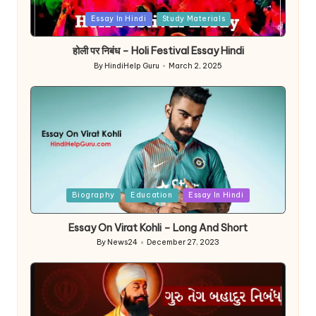
Posted
Essay In Hindi
Study Materials
in
होली पर निबंध – Holi Festival Essay Hindi
By
HindiHelp Guru
March 2, 2025
Posted
by
Posted
Biography
Education
Essay In Hindi
in
Essay On Virat Kohli – Long And Short
By
News24
December 27, 2023
Posted
by