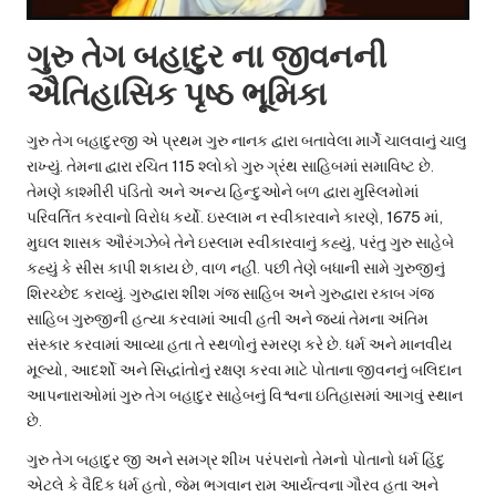
ગુરુ તેગ બહાદુર ના જીવનની
ઐતિહાસિક પૃષ્ઠ ભૂમિકા
ગુરુ તેગ બહાદુરજી એ પ્રથમ ગુરુ નાનક દ્વારા બતાવેલા માર્ગે ચાલવાનું ચાલુ
રાખ્યું. તેમના દ્વારા રચિત 115 શ્લોકો ગુરુ ગ્રંથ સાહિબમાં સમાવિષ્ટ છે.
તેમણે કાશ્મીરી પંડિતો અને અન્ય હિન્દુઓને બળ દ્વારા મુસ્લિમોમાં
પરિવર્તિત કરવાનો વિરોધ કર્યો. ઇસ્લામ ન સ્વીકારવાને કારણે, 1675 માં,
મુઘલ શાસક ઔરંગઝેબે તેને ઇસ્લામ સ્વીકારવાનું કહ્યું, પરંતુ ગુરુ સાહેબે
કહ્યું કે સીસ કાપી શકાય છે, વાળ નહીં. પછી તેણે બધાની સામે ગુરુજીનું
શિરચ્છેદ કરાવ્યું. ગુરુદ્વારા શીશ ગંજ સાહિબ અને ગુરુદ્વારા રકાબ ગંજ
સાહિબ ગુરુજીની હત્યા કરવામાં આવી હતી અને જ્યાં તેમના અંતિમ
સંસ્કાર કરવામાં આવ્યા હતા તે સ્થળોનું સ્મરણ કરે છે. ધર્મ અને માનવીય
મૂલ્યો, આદર્શો અને સિદ્ધાંતોનું રક્ષણ કરવા માટે પોતાના જીવનનું બલિદાન
આપનારાઓમાં ગુરુ તેગ બહાદુર સાહેબનું વિશ્વના ઇતિહાસમાં આગવું સ્થાન
છે.
ગુરુ તેગ બહાદુર જી અને સમગ્ર શીખ પરંપરાનો તેમનો પોતાનો ધર્મ હિંદુ
એટલે કે વૈદિક ધર્મ હતો, જેમ ભગવાન રામ આર્યત્વના ગૌરવ હતા અને