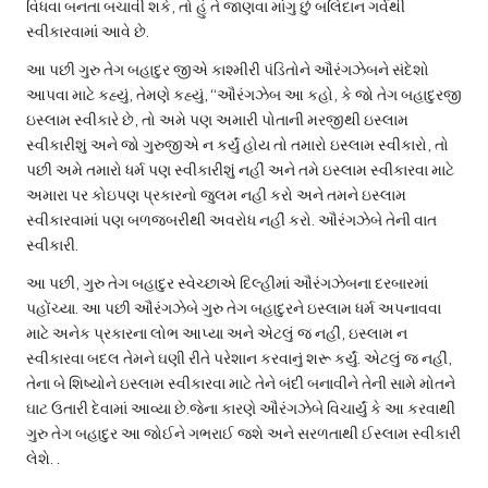
વિધવા બનતા બચાવી શકે, તો હું તે જાણવા માંગુ છું બલિદાન ગર્વથી
સ્વીકારવામાં આવે છે.
આ પછી ગુરુ તેગ બહાદુર જીએ કાશ્મીરી પંડિતોને ઔરંગઝેબને સંદેશો
આપવા માટે કહ્યું, તેમણે કહ્યું, “ઔરંગઝેબ આ કહો, કે જો તેગ બહાદુરજી
ઇસ્લામ સ્વીકારે છે, તો અમે પણ અમારી પોતાની મરજીથી ઇસ્લામ
સ્વીકારીશું અને જો ગુરુજીએ ન કર્યું હોય તો તમારો ઇસ્લામ સ્વીકારો, તો
પછી અમે તમારો ધર્મ પણ સ્વીકારીશું નહીં અને તમે ઇસ્લામ સ્વીકારવા માટે
અમારા પર કોઇપણ પ્રકારનો જુલમ નહીં કરો અને તમને ઇસ્લામ
સ્વીકારવામાં પણ બળજબરીથી અવરોધ નહીં કરો. ઔરંગઝેબે તેની વાત
સ્વીકારી.
આ પછી, ગુરુ તેગ બહાદુર સ્વેચ્છાએ દિલ્હીમાં ઔરંગઝેબના દરબારમાં
પહોંચ્યા. આ પછી ઔરંગઝેબે ગુરુ તેગ બહાદુરને ઇસ્લામ ધર્મ અપનાવવા
માટે અનેક પ્રકારના લોભ આપ્યા અને એટલું જ નહીં, ઇસ્લામ ન
સ્વીકારવા બદલ તેમને ઘણી રીતે પરેશાન કરવાનું શરૂ કર્યું. એટલું જ નહીં,
તેના બે શિષ્યોને ઇસ્લામ સ્વીકારવા માટે તેને બંદી બનાવીને તેની સામે મોતને
ઘાટ ઉતારી દેવામાં આવ્યા છે.જેના કારણે ઔરંગઝેબે વિચાર્યું કે આ કરવાથી
ગુરુ તેગ બહાદુર આ જોઈને ગભરાઈ જશે અને સરળતાથી ઈસ્લામ સ્વીકારી
લેશે. .