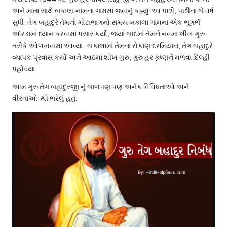
અને માતા સાથે બકાલા નામના ગામમાં જવાનું કહ્યું. આ પછી, પછીના બે વર્ષ
સુધી, તેગ બહાદુરે તેમનો મોટાભાગનો સમય બકાલા ગામના એક ભૂગર્ભ
ઓરડામાં ધ્યાન કરવામાં પસાર કર્યો, જ્યાં બાદમાં તેમને નવમા શીખ ગુરુ
તરીકે ઓળખવામાં આવ્યા . બકાલામાં તેમના રોકાણ દરમિયાન, તેગ બહાદુરે
વ્યાપક પ્રવાસ કર્યો અને આઠમા શીખ ગુરુ, ગુરુ હર કૃષ્ણને મળવા દિલ્હી
પહોંચ્યા.
આમ ગુરુ તેગ બહાદુરજી નું બાળપણ પણ અનેક વિવિધતાઓ અને
વીરતાઓ થી ભરેલું હતું.