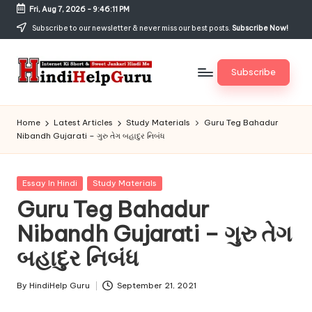
Fri, Aug 7, 2026
-
9:46:12 PM
Skip
Subscribe to our newsletter & never miss our best posts.
Subscribe Now!
to
content
Subscribe
H
Internet
Ki
in
Home
Latest Articles
Study Materials
Guru Teg Bahadur
Short
Nibandh Gujarati – ગુરુ તેગ બહાદુર નિબંધ
di
&
Sweet
H
Jankari
Posted
Essay In Hindi
Study Materials
el
Hindi
in
Guru Teg Bahadur
me
p
Nibandh Gujarati – ગુરુ તેગ
G
બહાદુર નિબંધ
u
r
By
HindiHelp Guru
September 21, 2021
Posted
by