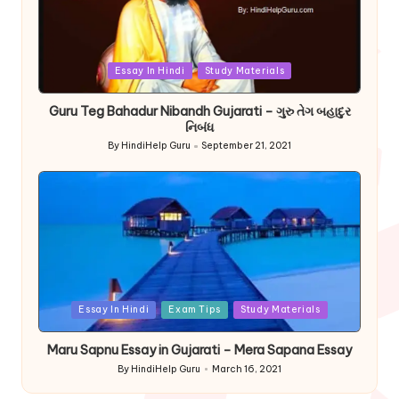
Posted
Essay In Hindi
Study Materials
in
Guru Teg Bahadur Nibandh Gujarati – ગુરુ તેગ બહાદુર
નિબંધ
By
HindiHelp Guru
September 21, 2021
Posted
by
Posted
Essay In Hindi
Exam Tips
Study Materials
in
Maru Sapnu Essay in Gujarati – Mera Sapana Essay
By
HindiHelp Guru
March 16, 2021
Posted
by