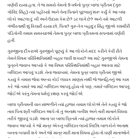
વર્ણવી રહ્યા હતા, તે જ સમયે તેમનો 9 વર્ષનો પુત્ર બાલા પ્રીતમ (ગુરુ
ગોવિંદ સિંહ) ત્યાં પહોંચ્યો અને તેના પિતાને પૂછવાનું શરૂ કર્યું કે આ બધા
લોકો આટલા દુ ખી અને ઉદાસ કેમ છે? ડર લાગે છે? અને તમે આટલી
ગંભીરતાથી શું વિચારી રહ્યા છો, પિતા? ગુરુ તેગ બહાદુર સિંહ જીએ કાશ્મીરી
પંડિતોની તમામ સમસ્યાઓ તેમના પુત્ર બાલા પ્રીતમના સપનામાં વર્ણવી
હતી.
ગુરુજીના દીકરાએ ગુરુજીને પૂછ્યું કે આ લોકોને મદદ કરીને કેવી રીતે
તેમને વિષમ પરિસ્થિતિમાંથી બહાર લાવી શકાય? આ માટે ગુરુજીએ તેમના
પુત્રને જવાબ આપ્યો કે આ વિષમ પરિસ્થિતિમાંથી બહાર આવવા માટે
બલિદાન આપવું પડશે. તેના જવાબમાં, તેમના પુત્ર બાલા પ્રીતમ જીએ
કહ્યું કે તમારા જેવા અન્ય કોઈ લાયક માણસ નથી જે જનહિતનું આ કામ
કરે. જો તમારે આ માટે બલિદાન આપવું હોય તો પણ, તમારે બલિદાન આપવું
જોઈએ પરંતુ તેમના ધર્મનું રક્ષણ કરવું જોઈએ.
બાલા પ્રીતમની વાત સાંભળીને ત્યાં હાજર તમામ લોકોએ તેને કહ્યું કે જો
તારા પિતા શ્રી બલિદાન આપે તો તું અનાથ બનીશ અને તારી માતાને વિધવા
તરીકે જીવવું પડશે. આના પર બાલા પ્રિતમે ત્યાં હાજર તમામ લોકોને
જવાબ આપ્યો કે જો માત્ર એકનું બલિદાન લાખો નિર્દોષ બાળકોને અનાથ
બનતા બચાવી શકે અને જો માત્ર મારી માતા વિધવા હોય તો ઘણી માતાઓને