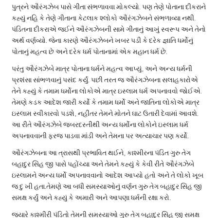
પુત્રને ઔરંગઝેબ પાસે ગીતા સંભળાવવા મોકલ્યો. પણ તેણે પોતાના દીકરાને
કહ્યું નહિ કે તેણે ગીતાના કેટલાક શ્લોકો ઔરંગઝેબને સંભળાવ્યા નથી.
પંડિતના દીકરાએ જઈને ઔરંગઝેબની સામે ગીતાનું આખું સ્વરૂપ અને તેનો
અર્થ વર્ણવ્યો. જેના કારણે ઔરંગઝેબને ખબર પડી કે દરેક જ્ઞાતિ ધર્મોનું
પોતાનું મહત્વ છે અને દરેક ધર્મ પોતાનામાં એક મહાન ધર્મ છે.
પરંતુ ઔરંગઝેબે માત્ર પોતાના ધર્મને મહત્વ આપ્યું, અને અન્ય ધર્મની
પ્રશંસા સાંભળવાનું પસંદ કર્યું. પછી તરત જ ઔરંગઝેબના સલાહકારોએ
તેને કહ્યું કે તમામ ધર્મોના લોકોએ માત્ર ઇસ્લામ ધર્મ અપનાવવો જોઈએ.
તેમણે કડક આદેશ જારી કર્યો કે તમામ ધર્મો અને જાતિના લોકોએ માત્ર
ઇસ્લામ સ્વીકારવો પડશે, નહીંતર તેમને મોતને ઘાટ ઉતારી દેવામાં આવશે.
આ રીતે ઔરંગઝેબે જબરદસ્તીથી અન્ય ધર્મોના લોકોને ઇસ્લામ ધર્મ
અપનાવવાની ફરજ પાડવા માંડી અને તેમના પર અત્યાચાર પણ કર્યો.
ઔરંગઝેબના આ ત્રાસથી પ્રભાવિત થઈને, કાશ્મીરના પંડિત ગુરુ તેગ
બહાદુર સિંહ જી પાસે પહોંચ્યા અને તેમને કહ્યું કે કેવી રીતે ઔરંગઝેબે
ઇસ્લામને અન્ય ધર્મો અપનાવવાનો આદેશ આપ્યો હતો અને તે લોકો ખૂબ
જ દુ ખી હતા.તેમણે આ બધી સમસ્યાઓનું વર્ણન ગુરુ તેગ બહાદુર સિંહ જી
સમક્ષ કર્યું અને કહ્યું કે અમારી અને આપણા ધર્મની રક્ષા કરો.
જ્યારે કાશ્મીરી પંડિતો તેમની સમસ્યાઓ ગુરુ તેગ બહાદુર સિંહ જી સમક્ષ