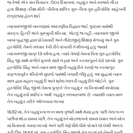
જ તેઓ એક સંત વિચારક, ઉદાર દિમાગના, બહાદુર અને સ્વભાવે નીડર
હતા. શિક્ષણ-દીક્ષા મીરી-પીરીના માલિક ગુરુ-પિતા ગુરુ હરિગોવિંદ સાહેબની
છત્રછાયા હેઠળ થઈ.
ત્યાગમલજીએ નાનપણમાં આદરણીય વિદ્વાન ભાઈ ગુરદાસ પાસેથી
સંસ્કૃત, હિન્દી અને ગુરૂમુખી શીખ્યા.. એટલું જ નહીં, ત્યાગમલ જીએ
બાબા બુદ્ધજી દ્વારા ઘોડેસવારી અને તીરંદાજીનું શિક્ષણ મેળવ્યું અને ગુરુ
હરગોવિંદે તેમને તલવાર કેવી રીતે વાપરવી તે શીખવ્યું હતું. જ્યારે
ત્યાગમલજી માત્ર 13 વર્ષના હતા, ત્યારે તેમણે તેમના પિતા ગુરુ હરગોવિંદ
સિંહ જી સાથે મળીને મુગલો સામે લડ્યા અને કરતારપુરને ઘેરો ઘાલ્યો. ગુરુ
હરગોવિંદ સિંહ અને ત્યાગ માલ જીની બહાદુરીને કારણે જ કરતારપુર
સફળતાપૂર્વક શીખોએ મુઘલો પાસેથી બચાવી લીધું હતું. આ યુદ્ધમાં ત્યાગ
માલ દ્વારા મહાન બહાદુરી અને શ્રેષ્ઠ લશ્કરી બહાદુરીને જોઈને, ગુરુ
હરગોવિંદ સિંહ જીએ તેમના પુત્રને ‘તેગ બહાદુર’ ના ખિતાબથી સંબોધ્યા.
તેગ બહાદુરનો શાબ્દિક અર્થ ‘બહાદુર તલવારબાજ’ છે. ત્યારથી ત્યાગ માલ
તેગ બહાદુર તરીકે ઓળખાવા લાગ્યા.
1632 માં, તેગ બહાદુરના લગ્ન માતા ગુજરી સાથે થયા હતા. પછી તેના લગ્ન
પછીના થોડા સમય પછી, તેગ બહાદુરને મોટાભાગનો સમય ધ્યાન અને યોગ
માં વિતાવવો ગમવા લાગ્યો અને પછી તેણે ધીમે ધીમે પોતાને લોકોથી અલગ
કરી દીધા. 1644 માં, ગુરુ હરગોવિંદ સિંહ જીએ તેગ બહાદુરને તેમની પત્ની