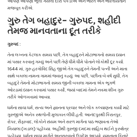
આપણે આપણો ભૂલી ગયેલો દોરો પકડીએ અને ભારત અને ભારતીયતાને
મજબૂત કરીએ.
ગુરુ તેગ બહાદુર- ગુરુપદ, શહીદી
તેમજ માનવતાના દૂત તરીકે
ગુરુપદ :
તેના લગ્નના કેટલાક સમય પછી, તેગ બહાદુરને મોટાભાગનો સમય ધ્યાન
માં પસાર કરવાનું ગમ્યું અને પછી તેણે ધીમે ધીમે પોતાને લોકોથી દૂર કર્યા.
1644 માં, ગુરુ હરગોવિંદ સિંહ જીએ તેગ બહાદુરને તેમની પત્ની અને માતા
સાથે બકાલા નામના ગામમાં જવાનું કહ્યું. આ પછી, પછીના બે વર્ષ સુધી, તેગ
બહાદુરે તેમનો મોટાભાગનો સમય જીની બકાલા ગામના એક ભૂગર્ભ
ઓરડામાં ધ્યાન કરવામાં પસાર કર્યો, જ્યાં બાદમાં તેમને નવમા શીખ ગુરુ
તરીકે ઓળખવામાં આવ્યા.
ધર્મના સાચા ધર્મ, સત્ય અને જ્ઞાનના પ્રચાર અને લોક કલ્યાણના કાર્યો માટે
ગુરુજીએ અનેક સ્થળોની મુલાકાત લીધી હતી. આનંદપુરથી કિરાતપુર,
રોપર, સૈફાબાદ, લોકોને સંયમ અને સરળ માર્ગના પાઠ ભણાવતા તેઓ
ખિયાલા (ખડાલ) પહોંચ્યા. અહીંથી ગુરુજી દમદમા સાહિબ થઈને કુરુક્ષેત્ર
પહોંચ્યા, ધર્મના સાચા માર્ગને અનુસરવાનો ઉપદેશ આપ્યો. યમુનાના કિનારે