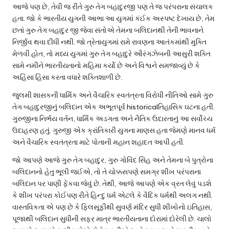
આજે પણ છે, તેવી જ રીતે ગુરુ તેગ બહાદુરજી પણ તે જ પરંપરાના સંચાલક
હતા. જો કે ભારતીય યુગની આભા આ યુગમાં કંઈક અસ્પષ્ટ દેખાય છે, તેમ
છતાં ગુરુ તેગ બહાદુર જી જેવા સંતોએ તેમના બલિદાનથી તેની ભાવનાને
નિર્જીવ થવા દીધી નથી. જો ત્રેતાયુગમાં રામે રાવણના આતંકમાંથી મુક્તિ
મેળવી હોત, તો મધ્ય યુગમાં ગુરુ તેગ બહાદુરે ઔરંગઝેબની આસુરી શક્તિ
સામે નમીને ભારતીયતાનો મહિમા કર્યો છે અને વિશ્વને સમજાવ્યું છે કે
અહિંસા હિંસા કરતા વધારે શક્તિશાળી છે.
જુલમી શાસકની ધાર્મિક અને વૈચારિક સ્વતંત્રતા વિરોધી નીતિઓ સામે ગુરુ
તેગ બહાદુરજીનું બલિદાન એક અભૂતપૂર્વ historicalતિહાસિક ઘટના હતી.
ગુરુજીના નિર્ભય વર્તન, ધાર્મિક અડગતા અને નૈતિક ઉદારતાનું આ સર્વોચ્ચ
ઉદાહરણ હતું. ગુરુજી એક ક્રાંતિકારી યુગના માણસ હતા જેમણે માનવ ધર્મ
અને વૈચારિક સ્વતંત્રતા માટે પોતાની મહાન શહાદત આપી હતી.
જો આપણે આજે ગુરુ તેગ બહાદુર, ગુરુ ગોવિંદ સિંહ અને તેમના બે પુત્રોના
બલિદાનનો હેતુ ભૂલી જઈએ, તો તે ચોક્કસપણે સમગ્ર શીખ પરંપરાના
બલિદાન પર પાણી ફેંકવા જેવું છે. તેથી, આજે આપણે એક વ્રત લેવું પડશે
કે શીખ પરંપરા કોઈપણ રીતે હિન્દુ ધર્મ એટલે કે વૈદિક ધર્મથી અલગ નથી.
વાસ્તવિકતા એ પણ છે કે ફિલસૂફીથી સુવર્ણ મંદિર સુધી શીખોનો ઇતિહાસ,
પૂજાથી બલિદાન સુધીની સફર માત્ર ભારતીયતાના દોરામાં દોરેલી છે. ચાલો