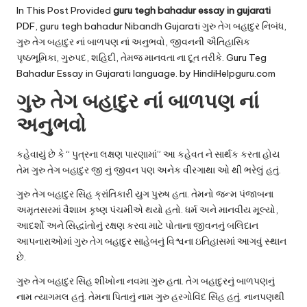
u.
In This Post Provided
guru tegh bahadur essay in gujarati
c
PDF, guru tegh bahadur Nibandh Gujarati ગુરુ તેગ બહાદુર નિબંધ,
ગુરુ તેગ બહાદુર નાં બાળપણ નાં અનુભવો, જીવનની ઐતિહાસિક
o
પૃષ્ઠભૂમિકા, ગુરુપદ, શહિદી, તેમજ માનવતા ના દૂત તરીકે. Guru Teg
m
Bahadur Essay in Gujarati language. by HindiHelpguru.com
ગુરુ તેગ બહાદુર નાં બાળપણ નાં
અનુભવો
કહેવાયું છે કે “ પુત્રના લક્ષણ પારણામાં” આ કહેવત ને સાર્થક કરતા હોય
તેમ ગુરુ તેગ બહાદુર જી નું જીવન પણ અનેક વીરગાથા ઓ થી ભરેલું હતું.
ગુરુ તેગ બહાદુર સિંહ ક્રાંતિકારી યુગ પુરુષ હતા. તેમનો જન્મ પંજાબના
અમૃતસરમાં વૈશાખ કૃષ્ણ પંચમીએ થયો હતો. ધર્મ અને માનવીય મૂલ્યો,
આદર્શો અને સિદ્ધાંતોનું રક્ષણ કરવા માટે પોતાના જીવનનું બલિદાન
આપનારાઓમાં ગુરુ તેગ બહાદુર સાહેબનું વિશ્વના ઇતિહાસમાં આગવું સ્થાન
છે.
ગુરુ તેગ બહાદુર સિંહ શીખોના નવમા ગુરુ હતા. તેગ બહાદુરનું બાળપણનું
નામ ત્યાગમલ હતું. તેમના પિતાનું નામ ગુરુ હરગોવિંદ સિંહ હતું. નાનપણથી