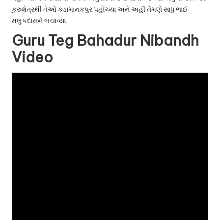
કુરુક્ષેત્રથી તેઓ કડામાનકપુર પહોંચ્યા અને અહીં તેમણે સાધુ ભાઈ
મલુકદાસને બચાવ્યા.
Guru Teg Bahadur Nibandh
Video