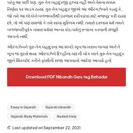
પરંતુ આ પછી પણ, ગુરુ તેગ બહાદુરજી હલ્યા નહીં અને તેમના મક્કમ
નિર્ણય પર અડગ રહ્યા. ગુરુ તેગ બહાદુર જીએ આ ઔરંગઝેબને કહ્યું કે,
જો તમે આ લોકોને બળજબરીથી ઇસ્લામ સ્વીકારવા માટે મજબૂર કરી રહ્યા
છો, તો એ પણ સમજો કે તમે સાચા મુસ્લિમ નથી. તમારો ઇસ્લામ ધર્મ તમને
બળજબરીપૂર્વક તમારા ધર્મમાં અન્ય કોઇ ધર્મનું રૂપાંતર કરવાની મંજૂરી
આપતો નથી.
ઔરંગઝેબને ગુરુ તેગ બહાદુરના આ શબ્દો ખૂબ જ ખરાબ લાગ્યા અને તે
ખૂબ જ ગુસ્સે થયા. ઔરંગઝેબે દિલ્હીના ચાંદની ચોક ખાતે ગુરુ તેગ બહાદુર
જીને શિરચ્છેદ કરીને ફાંસીની સજા આપવાનો આદેશ આપ્યો હતો
Download PDF
Nibandh
Guru teg Bahadur
Tags:
Essay in Gujarati
Gujarati nibandh
Gujarati Study Materials
Student Help
Last updated on September 22, 2021