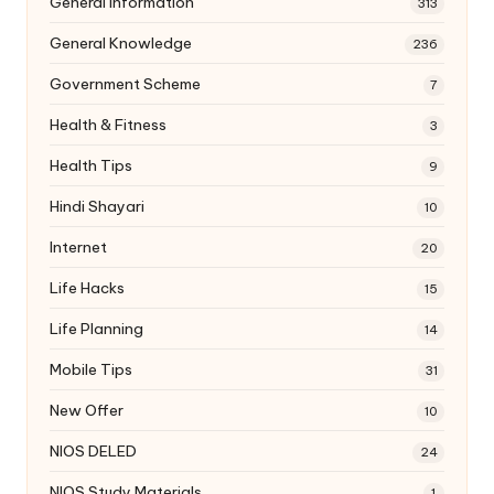
General Information
313
General Knowledge
236
Government Scheme
7
Health & Fitness
3
Health Tips
9
Hindi Shayari
10
Internet
20
Life Hacks
15
Life Planning
14
Mobile Tips
31
New Offer
10
NIOS DELED
24
NIOS Study Materials
1