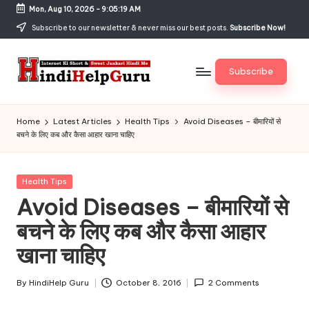
Mon, Aug 10, 2026
-
9:05:19 AM
Skip
Subscribe to our newsletter & never miss our best posts.
Subscribe Now!
to
content
Subscribe
H
Internet
Ki
in
Home
Latest Articles
Health Tips
Avoid Diseases – बीमारियों से
Short
बचने के लिए कब और कैसा आहार खाना चाहिए
di
&
Sweet
H
Jankari
Posted
Health Tips
el
Hindi
in
Avoid Diseases – बीमारियों से
me
p
बचने के लिए कब और कैसा आहार
G
खाना चाहिए
u
r
By
HindiHelp Guru
October 8, 2016
2 Comments
Posted
by