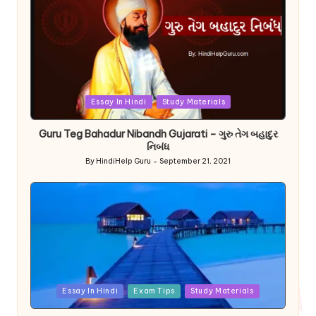
Posted
Essay In Hindi
Study Materials
in
Guru Teg Bahadur Nibandh Gujarati – ગુરુ તેગ બહાદુર
નિબંધ
By
HindiHelp Guru
September 21, 2021
Posted
by
Posted
Essay In Hindi
Exam Tips
Study Materials
in