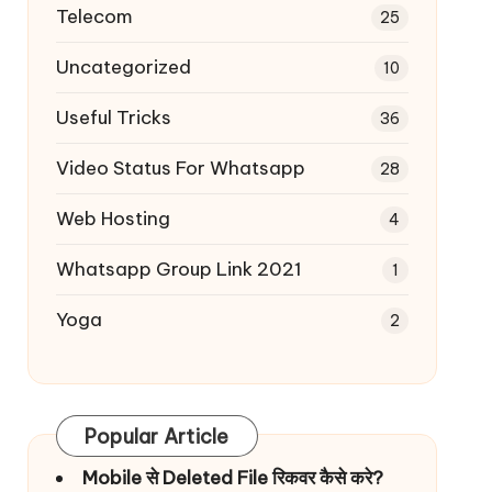
Telecom
25
Uncategorized
10
Useful Tricks
36
Video Status For Whatsapp
28
Web Hosting
4
Whatsapp Group Link 2021
1
Yoga
2
Popular Article
Mobile से Deleted File रिकवर कैसे करे?