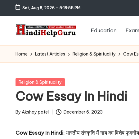
Sat, Aug 8, 2026
-
5:18:56 PM
Skip
to
Education
Exam
content
H
Internet
Ki
in
Home
Latest Articles
Religion & Spirituality
Cow Ess
Short
di
&
Sweet
H
Posted
Religion & Spirituality
Jankari
in
Cow Essay In Hindi
el
Hindi
me
p
By
Akshay patel
December 6, 2023
Posted
G
by
Cow Essay In Hindi:
भारतीय संस्कृति में गाय का विशेष पूजनीय 