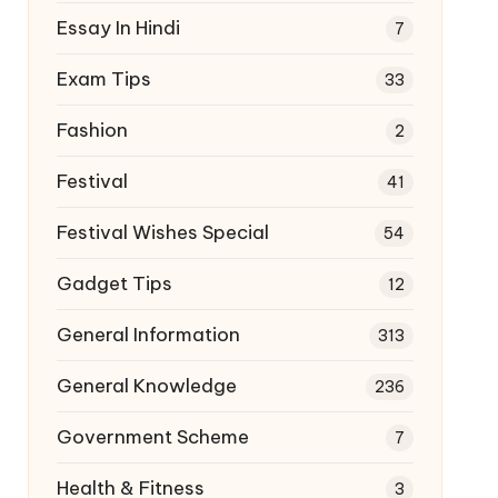
Essay In Hindi
7
Exam Tips
33
Fashion
2
Festival
41
Festival Wishes Special
54
Gadget Tips
12
General Information
313
General Knowledge
236
Government Scheme
7
Health & Fitness
3