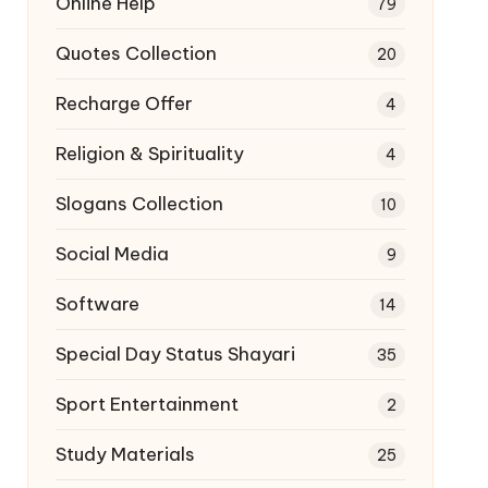
Online Help
79
Quotes Collection
20
Recharge Offer
4
Religion & Spirituality
4
Slogans Collection
10
Social Media
9
Software
14
Special Day Status Shayari
35
Sport Entertainment
2
Study Materials
25