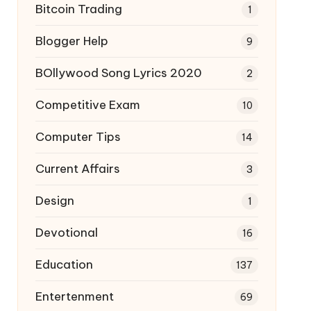
Bitcoin Trading
1
Blogger Help
9
BOllywood Song Lyrics 2020
2
Competitive Exam
10
Computer Tips
14
Current Affairs
3
Design
1
Devotional
16
Education
137
Entertenment
69