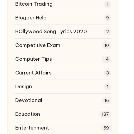
Bitcoin Trading
1
Blogger Help
9
BOllywood Song Lyrics 2020
2
Competitive Exam
10
Computer Tips
14
Current Affairs
3
Design
1
Devotional
16
Education
137
Entertenment
69