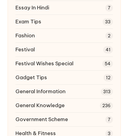
Essay In Hindi
7
Exam Tips
33
Fashion
2
Festival
41
Festival Wishes Special
54
Gadget Tips
12
General Information
313
General Knowledge
236
Government Scheme
7
Health & Fitness
3