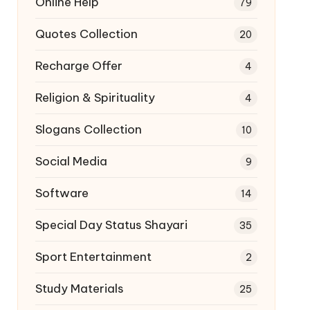
Online Help
79
Quotes Collection
20
Recharge Offer
4
Religion & Spirituality
4
Slogans Collection
10
Social Media
9
Software
14
Special Day Status Shayari
35
Sport Entertainment
2
Study Materials
25