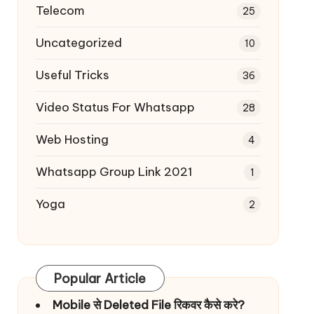
Telecom
25
Uncategorized
10
Useful Tricks
36
Video Status For Whatsapp
28
Web Hosting
4
Whatsapp Group Link 2021
1
Yoga
2
Popular Article
Mobile से Deleted File रिकवर कैसे करे?