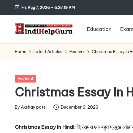
Fri, Aug 7, 2026
-
6:28:20 AM
Skip
to
Education
Exam
content
H
Internet
Ki
in
Home
Latest Articles
Festival
Christmas Essay In H
Short
di
&
Sweet
H
Posted
Festival
Jankari
in
Christmas Essay In H
el
Hindi
me
p
By
Akshay patel
December 6, 2023
Posted
G
by
Christmas Essay In Hindi:
क्रिसमस एक बहुत प्रमुख त्योहार 