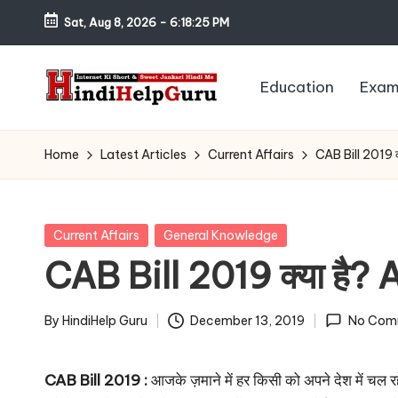
Sat, Aug 8, 2026
-
6:18:26 PM
Skip
to
Education
Exam
content
H
Internet
Ki
in
Home
Latest Articles
Current Affairs
CAB Bill 2019 क
Short
di
&
Sweet
H
Posted
Current Affairs
General Knowledge
Jankari
in
CAB Bill 2019 क्या है? 
el
Hindi
me
p
By
HindiHelp Guru
December 13, 2019
No Com
Posted
G
by
CAB Bill 2019 :
आजके ज़माने में हर किसी को अपने देश में चल 