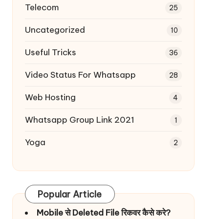
Telecom
25
Uncategorized
10
Useful Tricks
36
Video Status For Whatsapp
28
Web Hosting
4
Whatsapp Group Link 2021
1
Yoga
2
Popular Article
Mobile से Deleted File रिकवर कैसे करे?