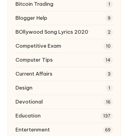
Bitcoin Trading
1
Blogger Help
9
BOllywood Song Lyrics 2020
2
Competitive Exam
10
Computer Tips
14
Current Affairs
3
Design
1
Devotional
16
Education
137
Entertenment
69