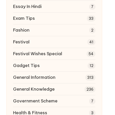
Essay In Hindi
7
Exam Tips
33
Fashion
2
Festival
41
Festival Wishes Special
54
Gadget Tips
12
General Information
313
General Knowledge
236
Government Scheme
7
Health & Fitness
3