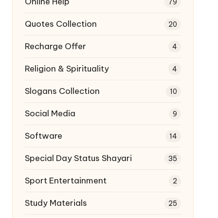
Online Help
79
Quotes Collection
20
Recharge Offer
4
Religion & Spirituality
4
Slogans Collection
10
Social Media
9
Software
14
Special Day Status Shayari
35
Sport Entertainment
2
Study Materials
25