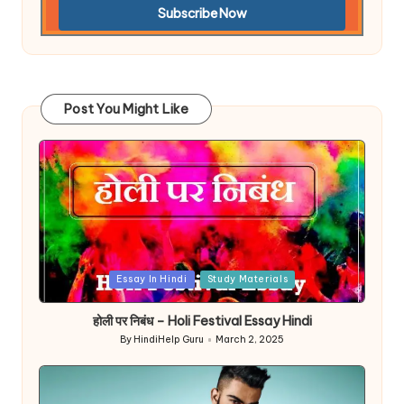
Post You Might Like
Posted
Essay In Hindi
Study Materials
in
होली पर निबंध – Holi Festival Essay Hindi
By
HindiHelp Guru
March 2, 2025
Posted
by