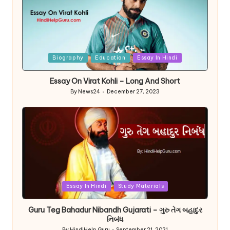
Posted
Biography
Education
Essay In Hindi
in
Essay On Virat Kohli – Long And Short
By
News24
December 27, 2023
Posted
by
Posted
Essay In Hindi
Study Materials
in
Guru Teg Bahadur Nibandh Gujarati – ગુરુ તેગ બહાદુર
નિબંધ
By
HindiHelp Guru
September 21, 2021