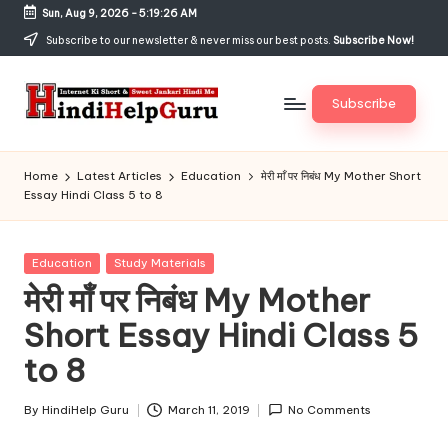
Sun, Aug 9, 2026
-
5:19:27 AM
Skip
Subscribe to our newsletter & never miss our best posts.
Subscribe Now!
to
content
Subscribe
H
Internet
Ki
in
Home
Latest Articles
Education
मेरी माँ पर निबंध My Mother Short
Short
Essay Hindi Class 5 to 8
di
&
Sweet
H
Jankari
Posted
Education
Study Materials
el
Hindi
in
मेरी माँ पर निबंध My Mother
me
p
Short Essay Hindi Class 5
G
to 8
u
r
By
HindiHelp Guru
March 11, 2019
No Comments
Posted
by