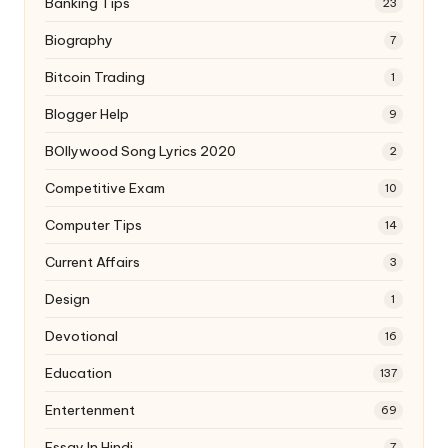
Banking Tips
23
Biography
7
Bitcoin Trading
1
Blogger Help
9
BOllywood Song Lyrics 2020
2
Competitive Exam
10
Computer Tips
14
Current Affairs
3
Design
1
Devotional
16
Education
137
Entertenment
69
Essay In Hindi
7