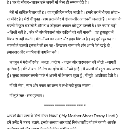
है। घर के नौकर-चाकर उसे अपनी माँ जैसा ही सम्मान देते है।
मेरी माँ धार्मिक विचार की है। वह प्रतिदिन मंदिर जाती है। हमारे घर में भी एक छोटा-
सा मंदिर है। मेरी माँ सुबह-शाम इस मंदिर में दीपक और अगरबती जलाती है। भगवान के
चरणों में फूल चढाती है और हाथ जोड़कर भगवान की पूजा करती है। वह ज्यादा पढ़ी
-लिखी नही है
, फी
र भी अंधविश्वासों और रूढ़ियों को नही मानती। वह छुआछूत में
विशवास नही करती। मेरी माँ का मन उदार और हदय विशाल है। वह हमें खूब पढ़ाना
चाहती है उसकी इच्छा है की हम पढ़-लिखकर योग्य बने और अपने पैरो खड़े हो
,
ईमानदार और स्वाभिमानी नागरिक बने।
सचमुच में मेरी माँ स्नेह
,
ममता
,
कर्तव्य -पालन और सदभावना की जीती -जागती
प्रतिमा है। मेरे जीवन-निर्माण का श्रेय मेरी माँ को ही है। मै अपनी माँ बहूत प्यार करता
हूँ। सुबह उठाकर सबसे पहले मै अपनी माँ के चरण छूता हूँ
,
माँ मुझे आशीवाद देती है।
माँ की सेवा
,
प्यार और ममता का ऋण मै कभी नही चुका सकता।
माँ तुजे शत-शत प्रणाम।
***** ***** ***** *** *
आपको कैसा लगा ये “मेरी माँ पर निबंध” ( My Mother Short Essay Hindi ) .
हमें कमेंट में जरुर बताये. इसके अलावा और कोई निबंध चाहिए तो हमें बताये. आपके