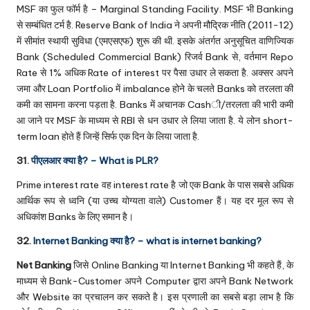
MSF का फुल फॉर्म है – Marginal Standing Facility. MSF भी Banking
से सम्बंधित टर्म है. Reserve Bank of India ने अपनी मौद्रिक नीति (2011-12)
में सीमांत स्थायी सुविधा (एमएसएफ) शुरू की थी. इसके अंतर्गत अनुसूचित वाणिज्यिक
Bank (Scheduled Commercial Bank) रिजर्व Bank से, वर्तमान Repo
Rate से 1% अधिक Rate of interest पर पैसा उधार ले सकता है. अक्सर अपने
जमा और Loan Portfolio में imbalance होने के चलते Banks को तरलता की
कमी का सामना करना पड़ता है. Banks में अचानक Cashी/तरलता की भारी कमी
आ जाने पर MSF के माध्यम से RBI से धन उधार ले लिया जाता है. ये लोन short-
term loan होते हैं जिन्हें सिर्फ एक दिन के लिया जाता है.
31.
पीएलआर क्या है? – What is PLR?
Prime interest rate वह interest rate है जो एक Bank के पास सबसे अधिक
आर्थिक रूप से ध्वनि (या उच्च योग्यता वाले) Customer हैं। यह दर मूल रूप से
अधिकांश Banks के लिए समान है।
32.
Internet Banking क्या है? – what is internet banking?
Net Banking
जिसे Online Banking या Internet Banking भी कहते हैं, के
माध्यम से Bank-Customer अपने Computer द्वारा अपने Bank Network
और Website का प्रचालन कर सकते है। इस प्रणाली का सबसे बड़ा लाभ है कि