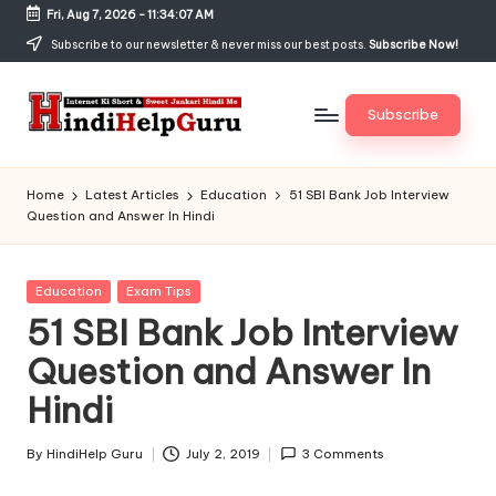
Fri, Aug 7, 2026
-
11:34:08 AM
Skip
Subscribe to our newsletter & never miss our best posts.
Subscribe Now!
to
content
Subscribe
H
Internet
Ki
in
Home
Latest Articles
Education
51 SBI Bank Job Interview
Short
Question and Answer In Hindi
di
&
Sweet
H
Jankari
Posted
Education
Exam Tips
el
Hindi
in
51 SBI Bank Job Interview
me
p
Question and Answer In
G
Hindi
u
r
By
HindiHelp Guru
July 2, 2019
3 Comments
Posted
by