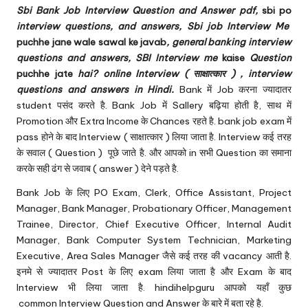
u.
Sbi Bank Job Interview Question and Answer pdf,
sbi po
c
interview questions, and answers, Sbi job Interview Me
puchhe jane wale sawal ke javab
, general banking interview
o
questions and answers, SBI
Interview me
kaise
Question
m
puchhe jate
hai? online Interview ( साक्षात्कार ) , interview
questions and answers in Hindi.
Bank में Job करना ज्यादातर
student पसंद करते है. Bank Job में Sallery बढ़िया होती है, साथ में
Promotion और Extra Income के Chances रहते है. bank job exam में
pass होने के बाद Interview ( साक्षात्कार ) लिया जाता है. Interview कई तरह
के सवाल ( Question ) पूछे जाते है. और आपको in सभी Question का समाना
करके सही ढंग से जवाब ( answer ) देने पड़ते है.
Bank Job के लिए PO Exam, Clerk, Office Assistant, Project
Manager, Bank Manager, Probationary Officer, Management
Trainee, Director, Chief Executive Officer, Internal Audit
Manager, Bank Computer System Technician, Marketing
Executive, Area Sales Manager जैसे कई तरह की vacancy आती है.
इनमे से ज्यादातर Post के लिए exam लिया जाता है और Exam के बाद
Interview भी लिया जाता है. hindihelpguru आपको यहाँ कुछ
common Interview Question and Answer के बारे में बता रहे है.