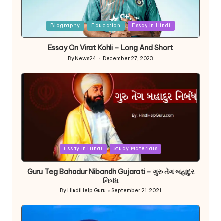
Posted
Biography
Education
Essay In Hindi
in
Essay On Virat Kohli – Long And Short
By
News24
December 27, 2023
Posted
by
Posted
Essay In Hindi
Study Materials
in
Guru Teg Bahadur Nibandh Gujarati – ગુરુ તેગ બહાદુર
નિબંધ
By
HindiHelp Guru
September 21, 2021
Posted
by