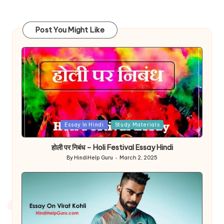
Post You Might Like
Posted
Essay In Hindi
Study Materials
in
होली पर निबंध – Holi Festival Essay Hindi
By
HindiHelp Guru
March 2, 2025
Posted
by