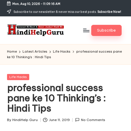
Mon, Aug 10, 2026
-
11:09:16 AM
Skip
Subscribe to our newsletter & never miss our best posts.
Subscribe Now!
to
content
Subscribe
H
Internet
Ki
in
Home
Latest Articles
Life Hacks
professional success pane
Short
ke 10 Thinking’s : Hindi Tips
di
&
Sweet
H
Jankari
Posted
Life Hacks
el
Hindi
in
professional success
me
p
pane ke 10 Thinking’s :
G
Hindi Tips
u
r
By
HindiHelp Guru
June 11, 2019
No Comments
Posted
by