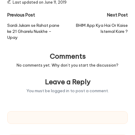
Last updated on June 11, 2019
Post
Previous Post
Next Post
navigation
Sardi Jukam se Rahat pane
BHIM App Kya Hai Or Kaise
ke 21 Gharelu Nuskhe –
Istemal Kare ?
Upay
Comments
No comments yet. Why don’t you start the discussion?
Leave a Reply
You must be
logged in
to post a comment.