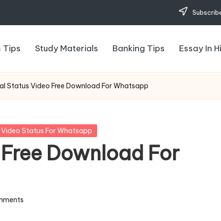
Subscribe
 Tips
Study Materials
Banking Tips
Essay In H
al Status Video Free Download For Whatsapp
Video Status For Whatsapp
 Free Download For
mments