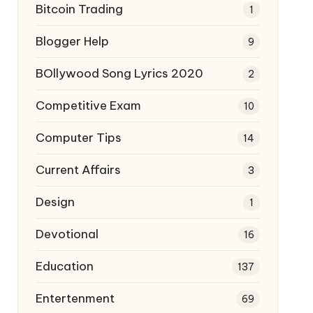
Bitcoin Trading
1
Blogger Help
9
BOllywood Song Lyrics 2020
2
Competitive Exam
10
Computer Tips
14
Current Affairs
3
Design
1
Devotional
16
Education
137
Entertenment
69