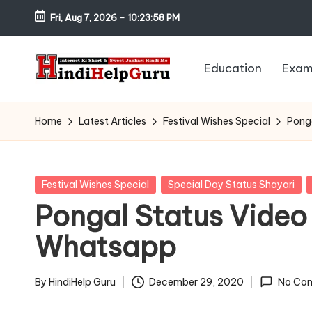
Fri, Aug 7, 2026
-
10:23:59 PM
Skip
to
Education
Exam
content
H
Internet
Ki
in
Home
Latest Articles
Festival Wishes Special
Pong
Short
di
&
Sweet
H
Posted
Festival Wishes Special
Special Day Status Shayari
Jankari
in
Pongal Status Video
el
Hindi
Whatsapp
me
p
G
By
HindiHelp Guru
December 29, 2020
No Co
Posted
by