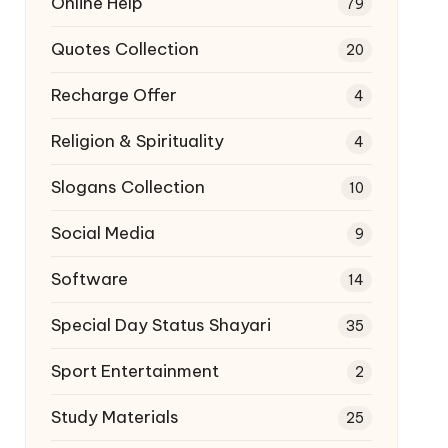
Online Help
79
Quotes Collection
20
Recharge Offer
4
Religion & Spirituality
4
Slogans Collection
10
Social Media
9
Software
14
Special Day Status Shayari
35
Sport Entertainment
2
Study Materials
25