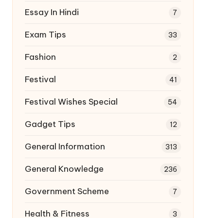
Essay In Hindi
7
Exam Tips
33
Fashion
2
Festival
41
Festival Wishes Special
54
Gadget Tips
12
General Information
313
General Knowledge
236
Government Scheme
7
Health & Fitness
3