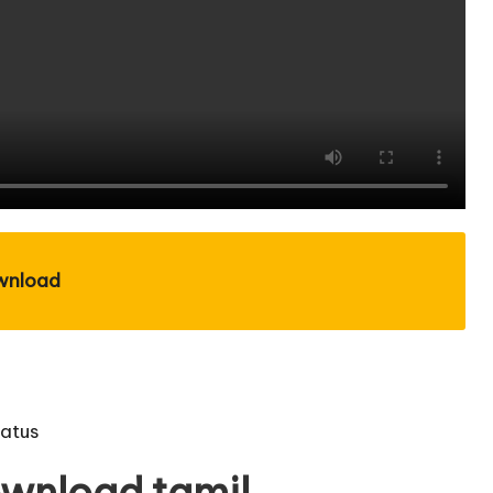
wnload
tatus
ownload tamil