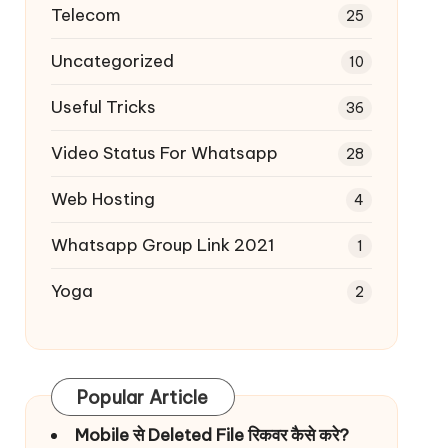
Telecom
25
Uncategorized
10
Useful Tricks
36
Video Status For Whatsapp
28
Web Hosting
4
Whatsapp Group Link 2021
1
Yoga
2
Popular Article
Mobile से Deleted File रिकवर कैसे करे?