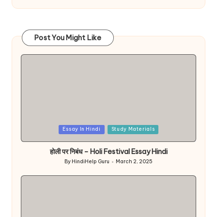
Post You Might Like
Posted
Essay In Hindi
Study Materials
in
होली पर निबंध – Holi Festival Essay Hindi
By
HindiHelp Guru
March 2, 2025
Posted
by