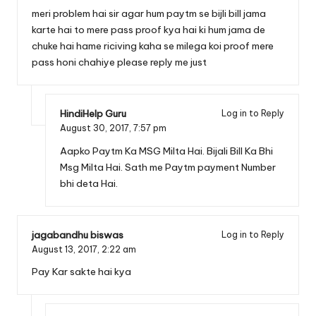
meri problem hai sir agar hum paytm se bijli bill jama
karte hai to mere pass proof kya hai ki hum jama de
chuke hai hame riciving kaha se milega koi proof mere
pass honi chahiye please reply me just
HindiHelp Guru
Log in to Reply
August 30, 2017,
7:57 pm
Aapko Paytm Ka MSG Milta Hai. Bijali Bill Ka Bhi
Msg Milta Hai. Sath me Paytm payment Number
bhi deta Hai.
jagabandhu biswas
Log in to Reply
August 13, 2017,
2:22 am
Pay Kar sakte hai kya