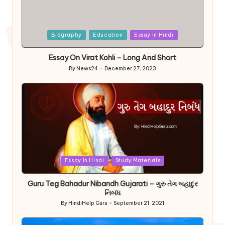
Posted
Biography
Education
Essay In Hindi
in
Essay On Virat Kohli – Long And Short
By
News24
December 27, 2023
Posted
by
Posted
Essay In Hindi
Study Materials
in
Guru Teg Bahadur Nibandh Gujarati – ગુરુ તેગ બહાદુર
નિબંધ
By
HindiHelp Guru
September 21, 2021
Posted
by