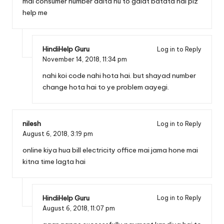
mai consumer number dalta hu to galat batata hai plz
help me
HindiHelp Guru
Log in to Reply
November 14, 2018,
11:34 pm
nahi koi code nahi hota hai. but shayad number
change hota hai to ye problem aayegi.
nilesh
Log in to Reply
August 6, 2018,
3:19 pm
online kiya hua bill electricity office mai jama hone mai
kitna time lagta hai
HindiHelp Guru
Log in to Reply
August 6, 2018,
11:07 pm