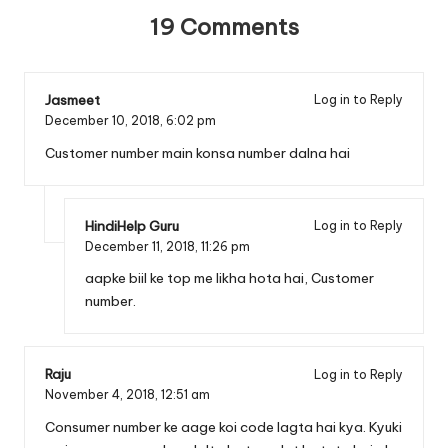
19 Comments
Jasmeet
Log in to Reply
December 10, 2018,
6:02 pm
Customer number main konsa number dalna hai
HindiHelp Guru
Log in to Reply
December 11, 2018,
11:26 pm
aapke biil ke top me likha hota hai, Customer
number.
Raju
Log in to Reply
November 4, 2018,
12:51 am
Consumer number ke aage koi code lagta hai kya. Kyuki