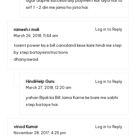
agar aapne successfully payment kar diya hai to
sirf 1 -2 din me jama ho jata hai.
ramesh.r.mali
Log in to Reply
March 26, 2018,
11:44 am
torent power ka e bill canciland kese kare hindi me step
by step batayeinstructions
dhanyawad
HindiHelp Guru
Log in to Reply
March 27, 2018,
12:20 am
yahan Bijali ka Bill Jama Karne ke bare me sabhi
step bataye hai.
vinod Kumar
Log in to Reply
November 28, 2017,
4:25 pm