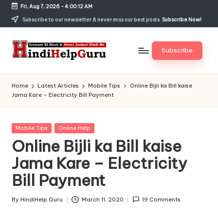
Fri, Aug 7, 2026
-
4:00:13 AM
Skip
Subscribe to our newsletter & never miss our best posts.
Subscribe Now!
to
content
Subscribe
H
Internet
Ki
in
Home
Latest Articles
Mobile Tips
Online Bijli ka Bill kaise
Short
Jama Kare – Electricity Bill Payment
di
&
Sweet
H
Jankari
Posted
Mobile Tips
Online Help
el
Hindi
in
Online Bijli ka Bill kaise
me
p
Jama Kare – Electricity
G
Bill Payment
u
r
By
HindiHelp Guru
March 11, 2020
19 Comments
Posted
by