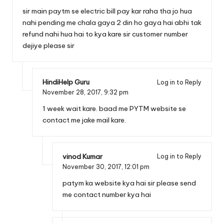
sir main paytm se electric bill pay kar raha tha jo hua
nahi pending me chala gaya 2 din ho gaya hai abhi tak
refund nahi hua hai to kya kare sir customer number
dejiye please sir
HindiHelp Guru
Log in to Reply
November 28, 2017,
9:32 pm
1 week wait kare. baad me PYTM website se
contact me jake mail kare.
vinod Kumar
Log in to Reply
November 30, 2017,
12:01 pm
patym ka website kya hai sir please send
me contact number kya hai