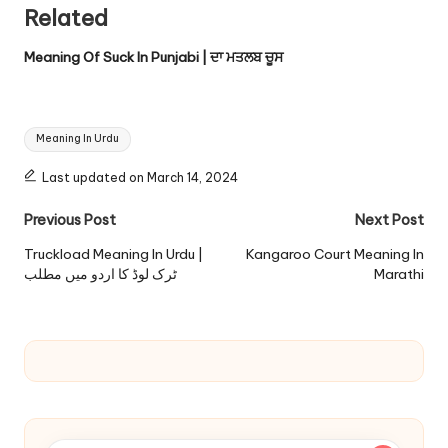
Related
Meaning Of Suck In Punjabi | ਦਾ ਮਤਲਬ ਚੂਸ
Tags:
Meaning In Urdu
Last updated on March 14, 2024
Post
Previous Post
Next Post
navigation
Truckload Meaning In Urdu |
Kangaroo Court Meaning In
ٹرک لوڈ کا اردو میں مطلب
Marathi