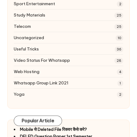
Sport Entertainment
2
Study Materials
25
Telecom
25
Uncategorized
10
Useful Tricks
36
Video Status For Whatsapp
28
Web Hosting
4
Whatsapp Group Link 2021
1
Yoga
2
Popular Article
Mobile से Deleted File रिकवर कैसे करे?
DELED Question Paper 1st Semester