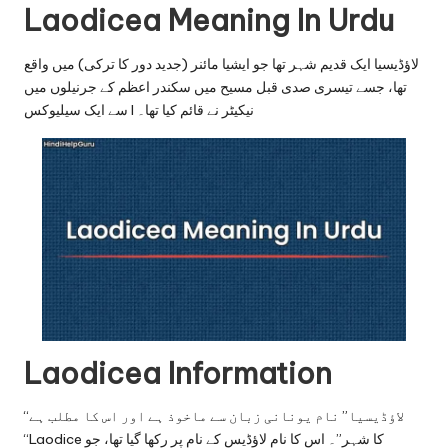
u.
Laodicea Meaning In Urdu
c
لاؤڈیسیا ایک قدیم شہر تھا جو ایشیا مائنر (جدید دور کا ترکی) میں واقع
o
تھا، جسے تیسری صدی قبل مسیح میں سکندر اعظم کے جرنیلوں میں
m
سے ایک سیلیوکس I نیکیٹر نے قائم کیا تھا۔
Laodicea Information
“لاؤڈیسیا” نام یونانی زبان سے ماخوذ ہے اور اس کا مطلب ہے
“Laodice کا شہر”۔ اس کا نام لاؤڈیس کے نام پر رکھا گیا تھا، جو