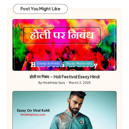
Post You Might Like
Posted
Essay In Hindi
Study Materials
in
होली पर निबंध – Holi Festival Essay Hindi
By
HindiHelp Guru
March 2, 2025
Posted
by