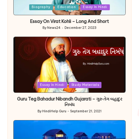
Posted
Biography
Education
Essay In Hindi
in
Essay On Virat Kohli – Long And Short
By
News24
December 27, 2023
Posted
by
Posted
Essay In Hindi
Study Materials
in
Guru Teg Bahadur Nibandh Gujarati – ગુરુ તેગ બહાદુર
નિબંધ
By
HindiHelp Guru
September 21, 2021
Posted
by