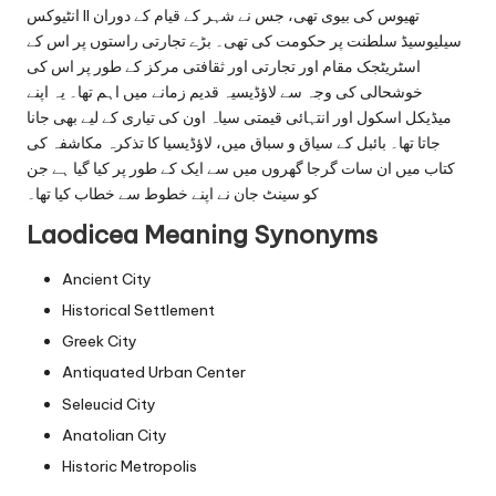
انٹیوکس II تھیوس کی بیوی تھی، جس نے شہر کے قیام کے دوران
سیلیوسیڈ سلطنت پر حکومت کی تھی۔ بڑے تجارتی راستوں پر اس کے
اسٹریٹجک مقام اور تجارتی اور ثقافتی مرکز کے طور پر اس کی
خوشحالی کی وجہ سے لاؤڈیسیہ قدیم زمانے میں اہم تھا۔ یہ اپنے
میڈیکل اسکول اور انتہائی قیمتی سیاہ اون کی تیاری کے لیے بھی جانا
جاتا تھا۔ بائبل کے سیاق و سباق میں، لاؤڈیسیا کا تذکرہ مکاشفہ کی
کتاب میں ان سات گرجا گھروں میں سے ایک کے طور پر کیا گیا ہے جن
کو سینٹ جان نے اپنے خطوط سے خطاب کیا تھا۔
Laodicea Meaning Synonyms
Ancient City
Historical Settlement
Greek City
Antiquated Urban Center
Seleucid City
Anatolian City
Historic Metropolis