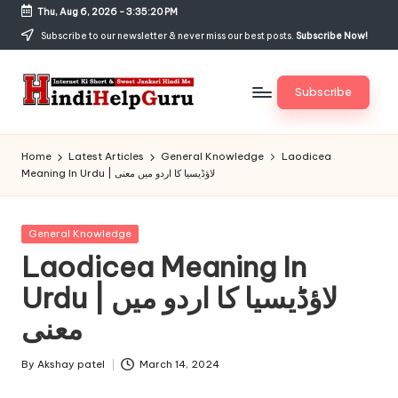
Thu, Aug 6, 2026
-
3:35:20 PM
Skip
Subscribe to our newsletter & never miss our best posts.
Subscribe Now!
to
content
Subscribe
H
Internet
Ki
in
Home
Latest Articles
General Knowledge
Laodicea
Short
Meaning In Urdu | لاؤڈیسیا کا اردو میں معنی
di
&
Sweet
H
Jankari
Posted
General Knowledge
el
Hindi
in
Laodicea Meaning In
me
p
Urdu | لاؤڈیسیا کا اردو میں
G
معنی
u
r
By
Akshay patel
March 14, 2024
Posted
by