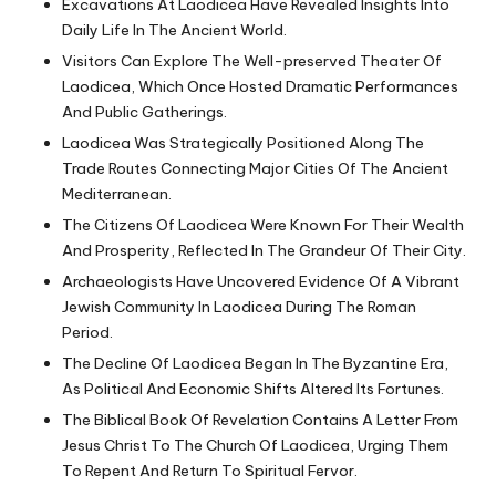
Excavations At Laodicea Have Revealed Insights Into
Daily Life In The Ancient World.
Visitors Can Explore The Well-preserved Theater Of
Laodicea, Which Once Hosted Dramatic Performances
And Public Gatherings.
Laodicea Was Strategically Positioned Along The
Trade Routes Connecting Major Cities Of The Ancient
Mediterranean.
The Citizens Of Laodicea Were Known For Their Wealth
And Prosperity, Reflected In The Grandeur Of Their City.
Archaeologists Have Uncovered Evidence Of A Vibrant
Jewish Community In Laodicea During The Roman
Period.
The Decline Of Laodicea Began In The Byzantine Era,
As Political And Economic Shifts Altered Its Fortunes.
The Biblical Book Of Revelation Contains A Letter From
Jesus Christ To The Church Of Laodicea, Urging Them
To Repent And Return To Spiritual Fervor.