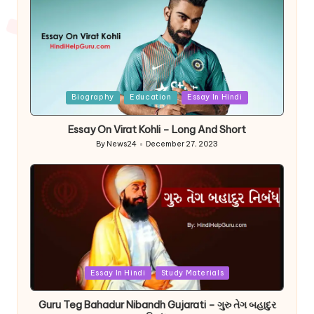
Posted
Biography
Education
Essay In Hindi
in
Essay On Virat Kohli – Long And Short
By
News24
December 27, 2023
Posted
by
Posted
Essay In Hindi
Study Materials
in
Guru Teg Bahadur Nibandh Gujarati – ગુરુ તેગ બહાદુર