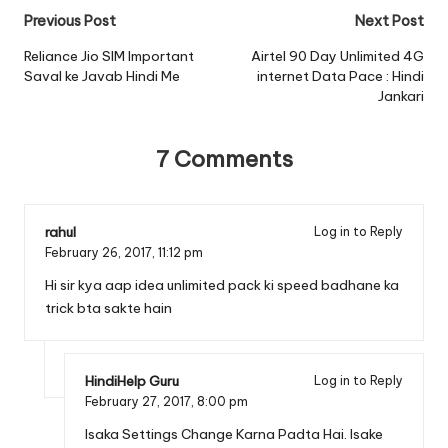
Post
Previous Post
Next Post
navigation
Reliance Jio SIM Important
Airtel 90 Day Unlimited 4G
Saval ke Javab Hindi Me
internet Data Pace : Hindi
Jankari
7 Comments
rahul
Log in to Reply
February 26, 2017,
11:12 pm
Hi sir kya aap idea unlimited pack ki speed badhane ka
trick bta sakte hain
HindiHelp Guru
Log in to Reply
February 27, 2017,
8:00 pm
Isaka Settings Change Karna Padta Hai. Isake