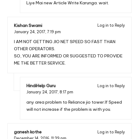
Liye Mai new Article Write Karunga. wait.
Kishan Swami
Log in to Reply
January 24, 2017,
7:19 pm
I AM NOT GETTING JIO NET SPEED SO FAST THAN
OTHER OPERATORS.
SO, YOU ARE INFORMED OR SUGGESTED TO PROVIDE
ME THE BETTER SERVICE.
HindiHelp Guru
Log in to Reply
January 24, 2017,
8:17 pm
any area problem to Reliance jio tower.If Speed
will not increase if the problem is with you.
ganesh kothe
Log in to Reply
December 14, 2016,
11:39 pm