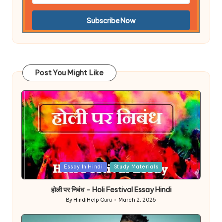
Post You Might Like
Posted
Essay In Hindi
Study Materials
in
होली पर निबंध – Holi Festival Essay Hindi
By
HindiHelp Guru
March 2, 2025
Posted
by