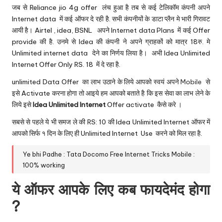
u.
जब से
Reliance jio 4g offer
लंच हुआ है तब से कई टेलिकॉम कंपनी अपने
c
Internet data में कई ऑफर दे रही है. सभी कंपनीयों के डाटा प्लैन मे भारी गिरावट
आयी है। Airtel , idea, BSNL अपने
Internet data Plans
में कई Offer
o
provide की है. उनमे से Idea की कंपनी ने अपने ग्राहकों को मात्र 18रु. मे
m
Unlimited internet data देने का निर्णय लिया है। अभी Idea Unlimited
Internet Offer Only RS. 18 में दे रहा है.
unlimited Data Offer का लाभ उठाने के लिये आपको स्वयं अपने
Mobile
से
इसे Activate करना होगा तो आइये हम आपको बताते है कि इस सेवा का लाभ लेने के
लिये इसे
Idea Unlimited Internet
Offer activate कैसे करे ।
सबसे से पहले ये भी समज ले की RS: 10 की Idea Unlimited Internet ऑफर में
आपको सिर्फ १ दिन के लिए ही Unlimited Internet Use करने को मिल रहा है.
Ye bhi Padhe :
Tata Docomo Free Internet Tricks Mobile :
100% working
ये ऑफर आपके लिए कब फायदेमंद होगा
?