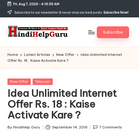
Fri, Aug 7, 2026
-
4:16:55 AM
Skip
Subscribe to our newsletter & never miss our best posts.
Subscribe Now!
to
content
Subscribe
H
Internet
Ki
in
Home
Latest Articles
New Offer
Idea Unlimited Internet
Short
Offer Rs. 18 : Kaise Activate Kare ?
di
&
Sweet
H
Jankari
Posted
New Offer
Telecom
el
Hindi
in
Idea Unlimited Internet
me
p
Offer Rs. 18 : Kaise
G
Activate Kare ?
u
r
By
HindiHelp Guru
September 14, 2016
7 Comments
Posted
by