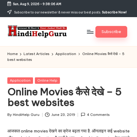
Sun, Aug 9, 2026
-
9:38:07 AM
Skip
Subscribe to our newsletter & never miss our best posts.
Subscribe Now!
to
content
Subscribe
H
Internet
Ki
in
Home
Latest Articles
Application
Online Movies कैसे देखे – 5
Short
best websites
di
&
Sweet
H
Jankari
Posted
Application
Online Help
el
Hindi
in
Online Movies कैसे देखे – 5
me
p
best websites
G
u
By
HindiHelp Guru
June 23, 2019
4 Comments
Posted
by
r
आजकल online movies देखने का क्रेज बढ़ता गया है. ऑनलाइन कई website