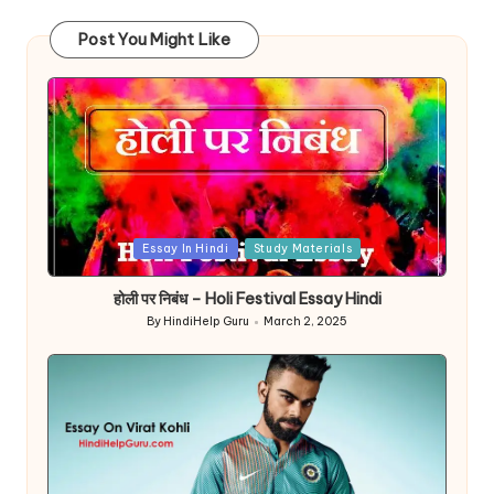
Post You Might Like
Posted
Essay In Hindi
Study Materials
in
होली पर निबंध – Holi Festival Essay Hindi
By
HindiHelp Guru
March 2, 2025
Posted
by