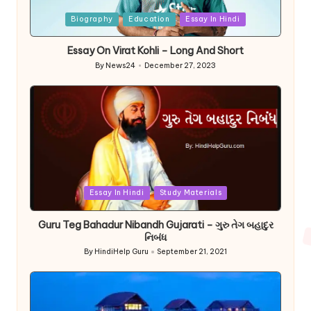
Posted
Biography
Education
Essay In Hindi
in
Essay On Virat Kohli – Long And Short
By
News24
December 27, 2023
Posted
by
Posted
Essay In Hindi
Study Materials
in
Guru Teg Bahadur Nibandh Gujarati – ગુરુ તેગ બહાદુર
નિબંધ
By
HindiHelp Guru
September 21, 2021
Posted
by