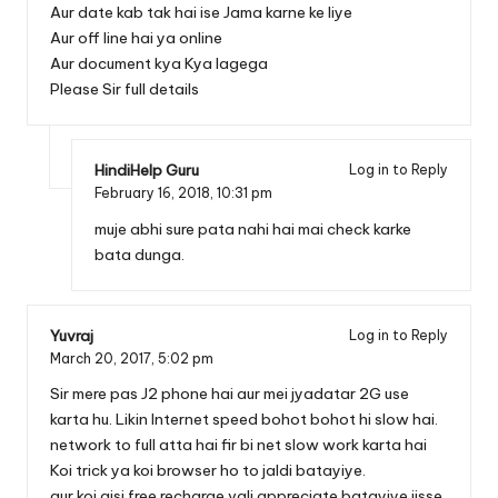
Aur date kab tak hai ise Jama karne ke liye
Aur off line hai ya online
Aur document kya Kya lagega
Please Sir full details
HindiHelp Guru
Log in to Reply
February 16, 2018,
10:31 pm
muje abhi sure pata nahi hai mai check karke
bata dunga.
Yuvraj
Log in to Reply
March 20, 2017,
5:02 pm
Sir mere pas J2 phone hai aur mei jyadatar 2G use
karta hu. Likin Internet speed bohot bohot hi slow hai.
network to full atta hai fir bi net slow work karta hai
Koi trick ya koi browser ho to jaldi batayiye.
aur koi aisi free recharge vali appreciate batayiye jisse