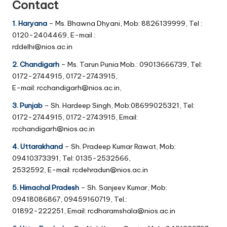
Contact
1. Haryana
– Ms. Bhawna Dhyani, Mob: 8826139999, Tel :
0120-2404469, E-mail :
rddelhi@nios.ac.in
2. Chandigarh
– Ms. Tarun Punia Mob.: 09013666739, Tel:
0172-2744915, 0172-2743915,
E-mail: rcchandigarh@nios.ac.in,
3. Punjab
– Sh. Hardeep Singh, Mob:08699025321, Tel:
0172-2744915, 0172-2743915, Email:
rcchandigarh@nios.ac.in
4. Uttarakhand
– Sh. Pradeep Kumar Rawat, Mob:
09410373391, Tel: 0135-2532566,
2532592, E-mail: rcdehradun@nios.ac.in
5. Himachal Pradesh
– Sh. Sanjeev Kumar, Mob:
09418086867, 09459160719, Tel.:
01892-222251, Email: rcdharamshala@nios.ac.in