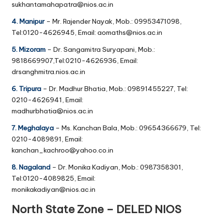
sukhantamahapatra@nios.ac.in
4. Manipur
– Mr. Rajender Nayak, Mob.: 09953471098,
Tel:0120-4626945, Email: aomaths@nios.ac.in
5. Mizoram
– Dr. Sangamitra Suryapani, Mob.:
9818669907,Tel:0210-4626936, Email:
drsanghmitra.nios.ac.in
6. Tripura
– Dr. Madhur Bhatia, Mob.: 09891455227, Tel:
0210-4626941, Email:
madhurbhatia@nios.ac.in
7. Meghalaya
– Ms. Kanchan Bala, Mob.: 09654366679, Tel:
0210-4089891, Email:
kanchan_kachroo@yahoo.co.in
8. Nagaland
– Dr. Monika Kadiyan, Mob.: 0987358301,
Tel:0120-4089825, Email:
monikakadiyan@nios.ac.in
North State Zone – DELED NIOS