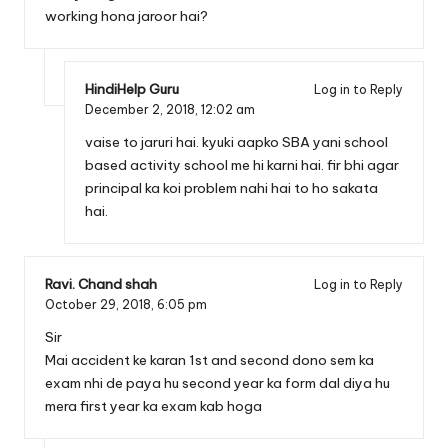
working hona jaroor hai?
HindiHelp Guru
Log in to Reply
December 2, 2018,
12:02 am
vaise to jaruri hai. kyuki aapko SBA yani school
based activity school me hi karni hai. fir bhi agar
principal ka koi problem nahi hai to ho sakata
hai.
Ravi. Chand shah
Log in to Reply
October 29, 2018,
6:05 pm
Sir
Mai accident ke karan 1st and second dono sem ka
exam nhi de paya hu second year ka form dal diya hu
mera first year ka exam kab hoga