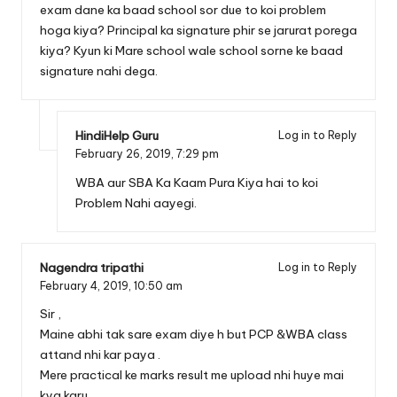
exam dane ka baad school sor due to koi problem
hoga kiya? Principal ka signature phir se jarurat porega
kiya? Kyun ki Mare school wale school sorne ke baad
signature nahi dega.
HindiHelp Guru
Log in to Reply
February 26, 2019,
7:29 pm
WBA aur SBA Ka Kaam Pura Kiya hai to koi
Problem Nahi aayegi.
Nagendra tripathi
Log in to Reply
February 4, 2019,
10:50 am
Sir ,
Maine abhi tak sare exam diye h but PCP &WBA class
attand nhi kar paya .
Mere practical ke marks result me upload nhi huye mai
kya karu.