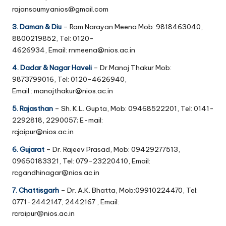
rajansoumyanios@gmail.com
3. Daman & Diu
– Ram Narayan Meena Mob: 9818463040,
8800219852, Tel: 0120-
4626934, Email: rnmeena@nios.ac.in
4. Dadar & Nagar Haveli
– Dr.Manoj Thakur Mob:
9873799016, Tel: 0120-4626940,
Email.: manojthakur@nios.ac.in
5. Rajasthan
– Sh. K.L. Gupta, Mob: 09468522201, Tel: 0141-
2292818, 2290057; E-mail:
rcjaipur@nios.ac.in
6. Gujarat
– Dr. Rajeev Prasad, Mob: 09429277513,
09650183321, Tel: 079-23220410, Email:
rcgandhinagar@nios.ac.in
7. Chattisgarh
– Dr. A.K. Bhatta, Mob:09910224470, Tel:
0771-2442147, 2442167 , Email:
rcraipur@nios.ac.in