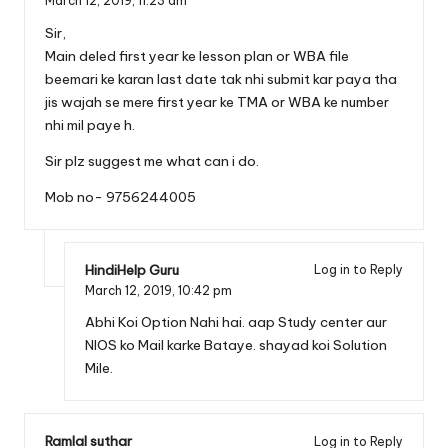
March 12, 2019,
11:23 am
Sir,
Main deled first year ke lesson plan or WBA file
beemari ke karan last date tak nhi submit kar paya tha
jis wajah se mere first year ke TMA or WBA ke number
nhi mil paye h.
Sir plz suggest me what can i do.
Mob no- 9756244005
HindiHelp Guru
Log in to Reply
March 12, 2019,
10:42 pm
Abhi Koi Option Nahi hai. aap Study center aur
NIOS ko Mail karke Bataye. shayad koi Solution
Mile.
Ramlal suthar
Log in to Reply