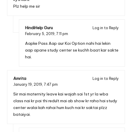
Plz help me sir
HindiHelp Guru
Log in to Reply
February 5, 2019,
7:11 pm
Aapke Pass Aap aur Koi Option nahi hai lekin
aap apane study center se kuchh baat kar sakte
hai.
Amrita
Log in to Reply
January 19, 2019,
7:47 pm
Sir mai maternity leave kai wajah sai 1st yr la wba
class nai kr pai thi redult mai ab show kr raha hai study
center walai kah rahai hum kuch nai kr saktai plzz
bataiyai.