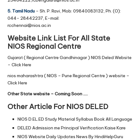
23464222,rcbengaluru@nios.ac.in
5. Tamil Nadu
– Sh. P. Ravi, Mob: 09840083132, Ph. (O):
044- 28442237, E-mail:
rcchennai@nios.ac.in
Website Link List For All State
NIOS
Regional Centre
Gujarat ( Regional Centre Gandhinagar ) NIOS Deled Website
–
Click Here
nios maharashtra ( NIOS – Pune Regional Centre ) website –
Click Here
Other State website – Coming Soon …..
Other Article For NIOS DELED
NIOS D.EL.ED Study Material Syllabus Book All Language
DELED Admission me Principal Verification Kaise Kare
NIOS Website Daily Updates News By HindiHelpGuru