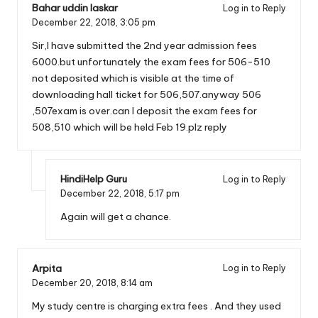
Bahar uddin laskar
Log in to Reply
December 22, 2018,
3:05 pm
Sir,I have submitted the 2nd year admission fees
6000.but unfortunately the exam fees for 506-510
not deposited which is visible at the time of
downloading hall ticket for 506,507.anyway 506
,507exam is over.can I deposit the exam fees for
508,510 which will be held Feb 19.plz reply
HindiHelp Guru
Log in to Reply
December 22, 2018,
5:17 pm
Again will get a chance.
Arpita
Log in to Reply
December 20, 2018,
8:14 am
My study centre is charging extra fees . And they used