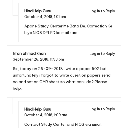
HindiHelp Guru
Log in to Reply
October 4, 2018,
1:01 am
Apane Study Center Me Bata De. Correction Ke
Liye NIOS DELED ko mail kare.
Irfan ahmad khan
Log in to Reply
September 26, 2018,
11:38 pm
Sir, today on 26-09-2018 i write a paper 502 but
unfortunately i forgot to write question papers serial
no.and set on OMR sheet.so what can i do? Please
help.
HindiHelp Guru
Log in to Reply
October 4, 2018,
1:09 am
Contact Study Center and NIOS via Email.