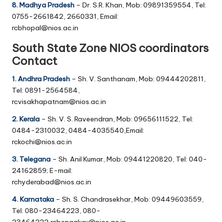
8. Madhya Pradesh
– Dr. S.R. Khan, Mob: 09891359554, Tel:
0755-2661842, 2660331, Email:
rcbhopal@nios.ac.in
South State Zone NIOS coordinators
Contact
1. Andhra Pradesh
– Sh. V. Santhanam, Mob: 09444202811,
Tel: 0891-2564584,
rcvisakhapatnam@nios.ac.in
2. Kerala
– Sh. V. S. Raveendran, Mob: 09656111522, Tel:
0484-2310032, 0484-4035540,Email:
rckochi@nios.ac.in
3. Telegana
– Sh. Anil Kumar, Mob: 09441220820, Tel: 040-
24162859; E-mail:
rchyderabad@nios.ac.in
4. Karnataka
– Sh. S. Chandrasekhar, Mob: 09449603559,
Tel: 080-23464223, 080-