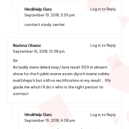
HindiHelp Guru
Log in to Reply
September 19, 2018,
5:59 pm
contact study center.
Rachna Oberoi
Log in to Reply
September 16, 2018,
10:38 pm
Sir
Actually mera deled may/June result 503 m absent
show ho rha h jabki maine exam diya h maine sabko
mail bheja h but still no rectification in my result…. Plz
guide me what I ll do n who is the right person to
contact
HindiHelp Guru
Log in to Reply
September 19, 2018,
6:08 pm