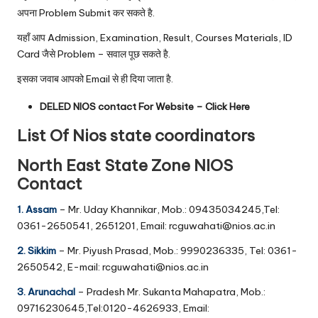
अपना Problem Submit कर सकते है.
यहाँ आप Admission, Examination, Result, Courses Materials, ID
Card जैसे Problem – सवाल पूछ सकते है.
इसका जवाब आपको Email से ही दिया जाता है.
DELED NIOS contact For Website –
Click Here
List Of Nios state coordinators
North East State Zone NIOS
Contact
1. Assam
– Mr. Uday Khannikar, Mob.: 09435034245,Tel:
0361-2650541, 2651201, Email: rcguwahati@nios.ac.in
2. Sikkim
– Mr. Piyush Prasad, Mob.: 9990236335, Tel: 0361-
2650542, E-mail: rcguwahati@nios.ac.in
3. Arunachal
– Pradesh Mr. Sukanta Mahapatra, Mob.:
09716230645,Tel:0120-4626933, Email: