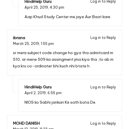
HindiHelp Guru
Log in to Reply
April 25, 2019,
4:30 pm
Aap Khud Study Center me jaye Aur Baat kare.
ibrana
Log in to Reply
March 25, 2019,
1:55 pm
sr mera subject code change ho gya tha admitcard m
510, ar mene 509 ka assingment jma kiya tha ,to ab m
kya kru co-ordinater bhi kuch nhi btate h
HindiHelp Guru
Log in to Reply
April 2, 2019,
6:55 pm
NIOS ko Sabhi jankari Ke sath bata De.
MOHD DANISH
Log in to Reply