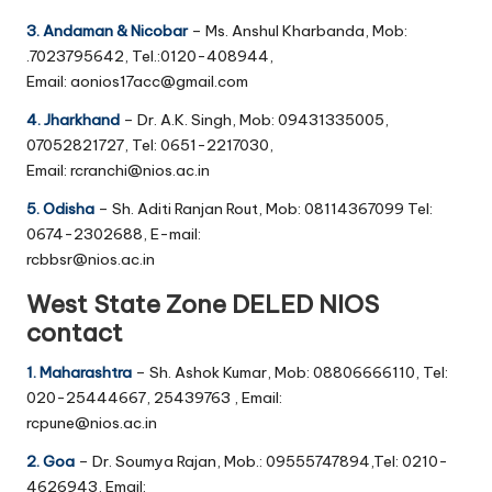
3. Andaman & Nicobar
– Ms. Anshul Kharbanda, Mob:
.7023795642, Tel.:0120-408944,
Email: aonios17acc@gmail.com
4. Jharkhand
– Dr. A.K. Singh, Mob: 09431335005,
07052821727, Tel: 0651-2217030,
Email: rcranchi@nios.ac.in
5. Odisha
– Sh. Aditi Ranjan Rout, Mob: 08114367099 Tel:
0674-2302688, E-mail:
rcbbsr@nios.ac.in
West State Zone DELED NIOS
contact
1. Maharashtra
– Sh. Ashok Kumar, Mob: 08806666110, Tel:
020-25444667, 25439763 , Email:
rcpune@nios.ac.in
2. Goa
– Dr. Soumya Rajan, Mob.: 09555747894,Tel: 0210-
4626943, Email: