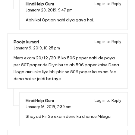
HindiHelp Guru
Log in to Reply
January 23, 2019,
9:47 pm
Abhi koi Option nahi diya gaya hai.
Pooja kumari
Log in to Reply
January 9, 2019,
10:25 pm
Mera exam 20/12 /2018 ko 506 paper nahi de paya
per 507 paper de Diya hu to ab 506 paper kaise Dena
Hoga aur uske liye bhi phir se 506 paper ka exam fee
dena hai sir jaldi bataye
HindiHelp Guru
Log in to Reply
January 16, 2019,
7:39 pm
Shayad Fir Se exam dene ka chance Milega.