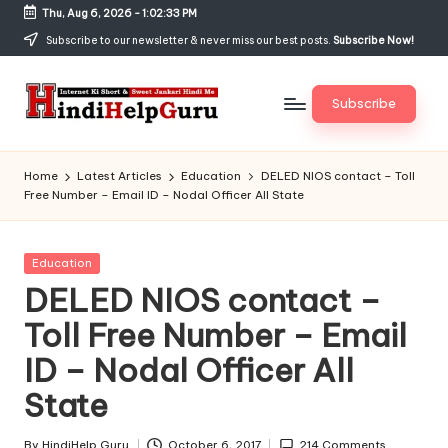
Thu, Aug 6, 2026
-
1:02:34 PM
Skip
Subscribe to our newsletter & never miss our best posts.
Subscribe Now!
to
content
Subscribe
H
Internet
Ki
in
Home
Latest Articles
Education
DELED NIOS contact – Toll
Short
Free Number – Email ID – Nodal Officer All State
di
&
Sweet
H
Jankari
Posted
Education
el
Hindi
in
DELED NIOS contact –
me
p
Toll Free Number – Email
G
ID – Nodal Officer All
u
State
r
By
HindiHelp Guru
October 6, 2017
214 Comments