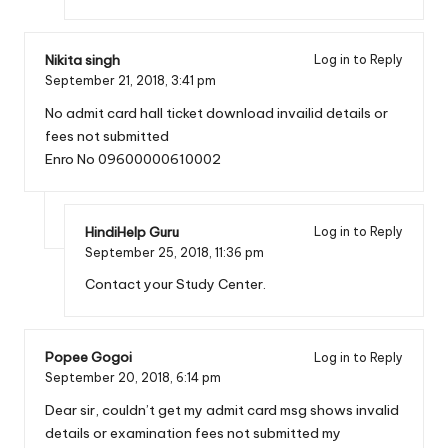
Nikita singh
Log in to Reply
September 21, 2018,
3:41 pm
No admit card hall ticket download invailid details or
fees not submitted
Enro No 09600000610002
HindiHelp Guru
Log in to Reply
September 25, 2018,
11:36 pm
Contact your Study Center.
Popee Gogoi
Log in to Reply
September 20, 2018,
6:14 pm
Dear sir, couldn’t get my admit card msg shows invalid
details or examination fees not submitted my