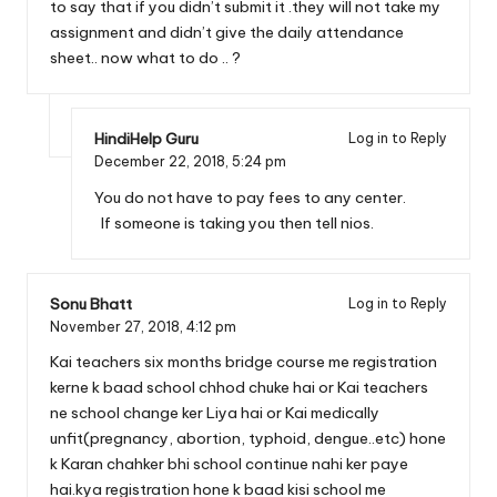
to say that if you didn’t submit it .they will not take my
assignment and didn’t give the daily attendance
sheet.. now what to do .. ?
HindiHelp Guru
Log in to Reply
December 22, 2018,
5:24 pm
You do not have to pay fees to any center.
If someone is taking you then tell nios.
Sonu Bhatt
Log in to Reply
November 27, 2018,
4:12 pm
Kai teachers six months bridge course me registration
kerne k baad school chhod chuke hai or Kai teachers
ne school change ker Liya hai or Kai medically
unfit(pregnancy, abortion, typhoid, dengue..etc) hone
k Karan chahker bhi school continue nahi ker paye
hai.kya registration hone k baad kisi school me