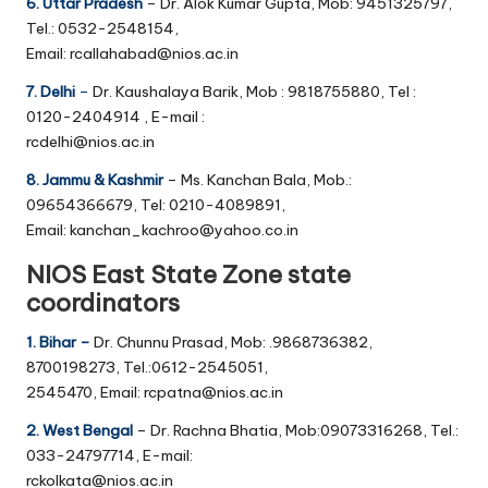
6. Uttar Pradesh
– Dr. Alok Kumar Gupta, Mob: 9451325797,
Tel.: 0532-2548154,
Email: rcallahabad@nios.ac.in
7. Delhi
–
Dr. Kaushalaya Barik, Mob : 9818755880, Tel :
0120-2404914 , E-mail :
rcdelhi@nios.ac.in
8. Jammu & Kashmir
– Ms. Kanchan Bala, Mob.:
09654366679, Tel: 0210-4089891,
Email: kanchan_kachroo@yahoo.co.in
NIOS East State Zone state
coordinators
1. Bihar –
Dr. Chunnu Prasad, Mob: .9868736382,
8700198273, Tel.:0612-2545051,
2545470, Email: rcpatna@nios.ac.in
2. West Bengal
– Dr. Rachna Bhatia, Mob:09073316268, Tel.:
033-24797714, E-mail:
rckolkata@nios.ac.in