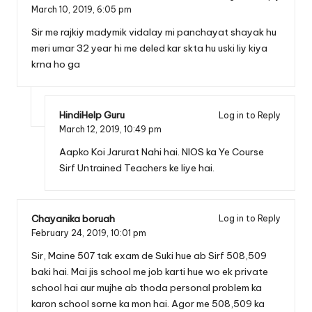
March 10, 2019,
6:05 pm
Sir me rajkiy madymik vidalay mi panchayat shayak hu
meri umar 32 year hi me deled kar skta hu uski liy kiya
krna ho ga
HindiHelp Guru
Log in to Reply
March 12, 2019,
10:49 pm
Aapko Koi Jarurat Nahi hai. NIOS ka Ye Course
Sirf Untrained Teachers ke liye hai.
Chayanika boruah
Log in to Reply
February 24, 2019,
10:01 pm
Sir, Maine 507 tak exam de Suki hue ab Sirf 508,509
baki hai. Mai jis school me job karti hue wo ek private
school hai aur mujhe ab thoda personal problem ka
karon school sorne ka mon hai. Agor me 508,509 ka