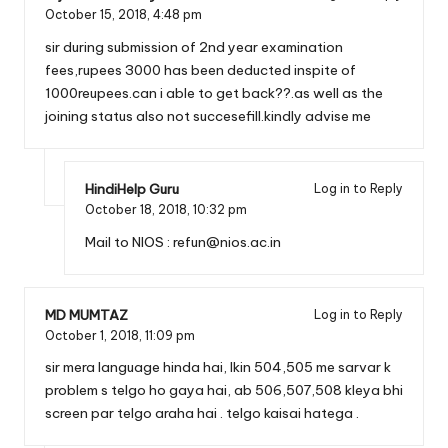
October 15, 2018,
4:48 pm
sir during submission of 2nd year examination
fees,rupees 3000 has been deducted inspite of
1000reupees.can i able to get back??.as well as the
joining status also not succesefill.kindly advise me
HindiHelp Guru
Log in to Reply
October 18, 2018,
10:32 pm
Mail to NIOS :
refun@nios.ac.in
MD MUMTAZ
Log in to Reply
October 1, 2018,
11:09 pm
sir mera language hinda hai, lkin 504,505 me sarvar k
problem s telgo ho gaya hai, ab 506,507,508 kleya bhi
screen par telgo araha hai . telgo kaisai hatega .