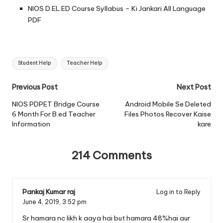
NIOS D.EL.ED Course Syllabus – Ki Jankari All Language
PDF
Tags:
Student Help
Teacher Help
Post
Previous Post
Next Post
navigation
NIOS PDPET Bridge Course
Android Mobile Se Deleted
6 Month For B.ed Teacher
Files Photos Recover Kaise
Information
kare
214 Comments
Pankaj Kumar raj
Log in to Reply
June 4, 2019,
3:52 pm
Sr hamara nc likh k aaya hai but hamara 48%hai aur