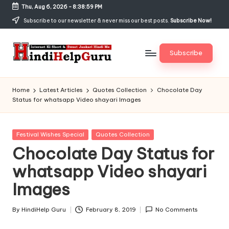
Thu, Aug 6, 2026
-
8:39:00 PM
Skip
Subscribe to our newsletter & never miss our best posts.
Subscribe Now!
to
content
Subscribe
H
Internet
Ki
in
Home
Latest Articles
Quotes Collection
Chocolate Day
Short
Status for whatsapp Video shayari Images
di
&
Sweet
H
Jankari
Posted
Festival Wishes Special
Quotes Collection
el
Hindi
in
Chocolate Day Status for
me
p
whatsapp Video shayari
G
Images
u
r
By
HindiHelp Guru
February 8, 2019
No Comments
Posted
by