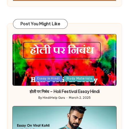
Post You Might Like
Posted
Essay In Hindi
Study Materials
in
होली पर निबंध – Holi Festival Essay Hindi
By
HindiHelp Guru
March 2, 2025
Posted
by