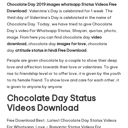
u.
Chocolate Day 2019 images whatsapp Status Videos Free
c
Download :
Valentine’s Day is celebrated for 1 week. The
third day of Valentine’s Day is celebrated in the name of
o
Chocolate Day. Today, we have tried to give Chocolate
m
Day’s video For Whatsapp Status, Shayari, quotas, photo,
image. From here you can find chocolate day
video
download,
chocolate day
images for love,
chocolate
day
attitude status in hindi Free Download.
People are given chocolate by a couple to show their deep
love and affection towards their love or valentines. To give
rise to friendship level or to offer love, it is given by the youth
to its female friend. To show love and care for each other, it
is given to anyone by anyone.
Chocolate Day Status
Videos Download
Free Download Best , Latest Chocolate Day Status Videos
For Whatsapp. Love – Romantic Status Videos For