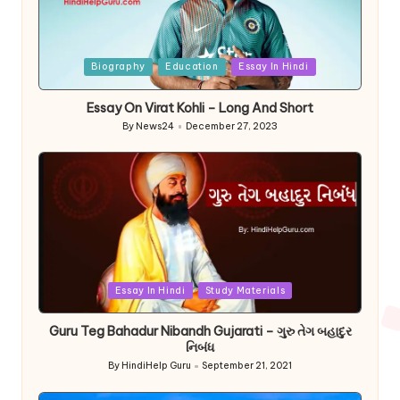
Posted
Biography
Education
Essay In Hindi
in
Essay On Virat Kohli – Long And Short
By
News24
December 27, 2023
Posted
by
Posted
Essay In Hindi
Study Materials
in
Guru Teg Bahadur Nibandh Gujarati – ગુરુ તેગ બહાદુર
નિબંધ
By
HindiHelp Guru
September 21, 2021
Posted
by