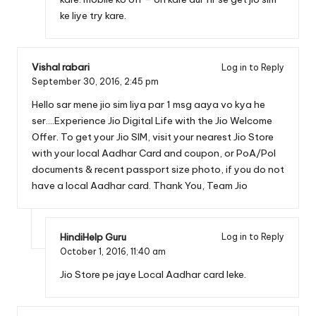
ke liye try kare.
Vishal rabari
Log in to Reply
September 30, 2016,
2:45 pm
Hello sar mene jio sim liya par 1 msg aaya vo kya he
ser….Experience Jio Digital Life with the Jio Welcome
Offer. To get your Jio SIM, visit your nearest Jio Store
with your local Aadhar Card and coupon, or PoA/PoI
documents & recent passport size photo, if you do not
have a local Aadhar card. Thank You, Team Jio
HindiHelp Guru
Log in to Reply
October 1, 2016,
11:40 am
Jio Store pe jaye Local Aadhar card leke.