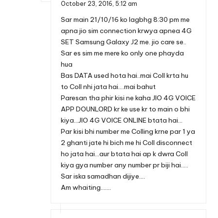
October 23, 2016,
5:12 am
Sar main 21/10/16 ko lagbhg 8:30 pm me
apna jio sim connection krwya apnea 4G
SET Samsung Galaxy J2 me. jio care se..
Sar es sim me mere ko only one phayda
hua
Bas DATA used hota hai..mai Coll krta hu
to Coll nhi jata hai….mai bahut
Paresan tha phir kisi ne kaha JIO 4G VOICE
APP DOUNLORD kr ke use kr to main o bhi
kiya…JIO 4G VOICE ONLINE btata hai…
Par kisi bhi number me Colling krne par 1 ya
2 ghanti jate hi bich me hi Coll disconnect
ho jata hai…aur btata hai ap k dwra Coll
kiya gya number any number pr biji hai…..
Sar iska samadhan dijiye….
Am whaiting…….