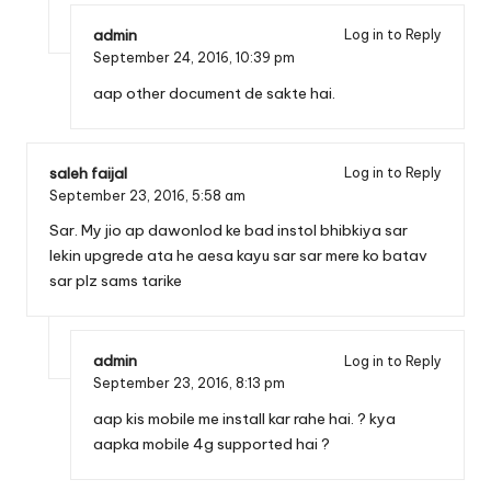
admin
Log in to Reply
September 24, 2016,
10:39 pm
aap other document de sakte hai.
saleh faijal
Log in to Reply
September 23, 2016,
5:58 am
Sar. My jio ap dawonlod ke bad instol bhibkiya sar
lekin upgrede ata he aesa kayu sar sar mere ko batav
sar plz sams tarike
admin
Log in to Reply
September 23, 2016,
8:13 pm
aap kis mobile me install kar rahe hai. ? kya
aapka mobile 4g supported hai ?