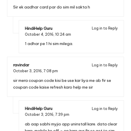
Sir ek aadhar card par do sim mil sakta h
HindiHelp Guru
Log in to Reply
October 4, 2016,
10:24 am
1 adhar pe 1 hi sim milega.
ravindar
Log in to Reply
October 3, 2016,
7:08 pm
sir mera coupan code kisi be use kar liya me ab fir se
coupan code kaise refresh karo help me sir
HindiHelp Guru
Log in to Reply
October 3, 2016,
7:39 pm
ab aap sabhi myjio app uninstall kare. data clear
kare. mobile ko off – on kare aur fir se
get jio sim