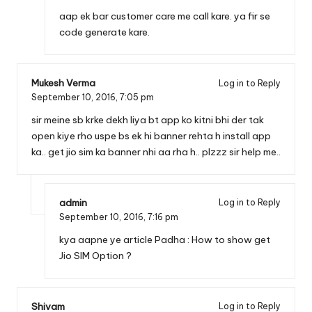
aap ek bar customer care me call kare. ya fir se
code generate kare.
Mukesh Verma
Log in to Reply
September 10, 2016,
7:05 pm
sir meine sb krke dekh liya bt app ko kitni bhi der tak
open kiye rho uspe bs ek hi banner rehta h install app
ka.. get jio sim ka banner nhi aa rha h.. plzzz sir help me..
admin
Log in to Reply
September 10, 2016,
7:16 pm
kya aapne ye article Padha :
How to show get
Jio SIM Option ?
Shivam
Log in to Reply