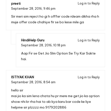
preeti
Log in to Reply
September 28, 2016,
9:46 pm
Sir meri sim reject ho gi h offfer code rdeam dikha rha h
muje offer code chahiye fir se bo kese mile ga
HindiHelp Guru
Log in to Reply
September 28, 2016,
10:18 pm
Aap Fir se
Get Jio SIm Option
Se Try Kar Sakte
hai.
ISTIYAK KHAN
Log in to Reply
September 28, 2016,
8:54 am
hello sir
mai jio ka sim lena chata hu pr mere me get jio ka option
show nhi kr rha hai to ab kya karu bar code ke liye
helpme sir plzzzz mo.9179202886