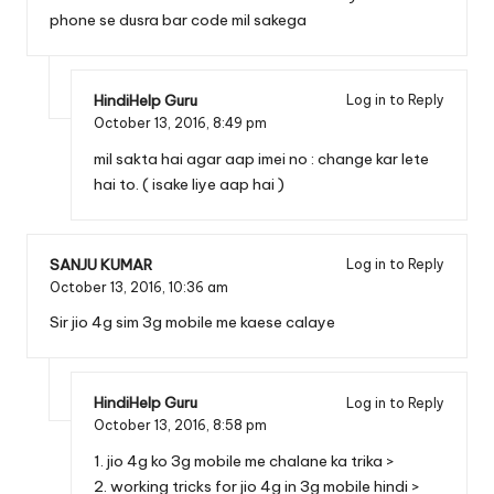
phone se dusra bar code mil sakega
HindiHelp Guru
Log in to Reply
October 13, 2016,
8:49 pm
mil sakta hai agar aap imei no : change kar lete
hai to. ( isake liye aap hai )
SANJU KUMAR
Log in to Reply
October 13, 2016,
10:36 am
Sir jio 4g sim 3g mobile me kaese calaye
HindiHelp Guru
Log in to Reply
October 13, 2016,
8:58 pm
1.
jio 4g ko 3g mobile me chalane ka trika >
2.
working tricks for jio 4g in 3g mobile hindi >