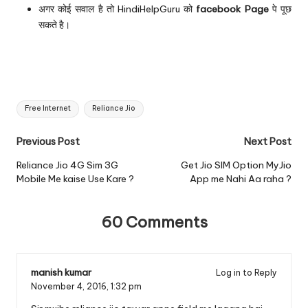
अगर कोई सवाल है तो HindiHelpGuru को
facebook Page
पे पूछ
सकते है।
Tags:
Free Internet
Reliance Jio
Post
Previous Post
Next Post
navigation
Reliance Jio 4G Sim 3G
Get Jio SIM Option MyJio
Mobile Me kaise Use Kare ?
App me Nahi Aa raha ?
60 Comments
manish kumar
Log in to Reply
November 4, 2016,
1:32 pm