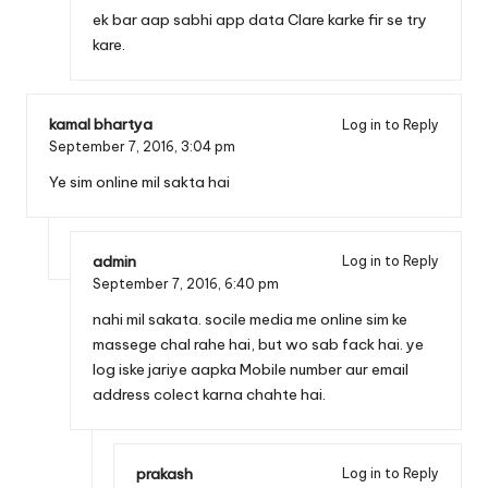
ek bar aap sabhi app data Clare karke fir se try
kare.
kamal bhartya
Log in to Reply
September 7, 2016,
3:04 pm
Ye sim online mil sakta hai
admin
Log in to Reply
September 7, 2016,
6:40 pm
nahi mil sakata. socile media me online sim ke
massege chal rahe hai, but wo sab fack hai. ye
log iske jariye aapka Mobile number aur email
address colect karna chahte hai.
prakash
Log in to Reply