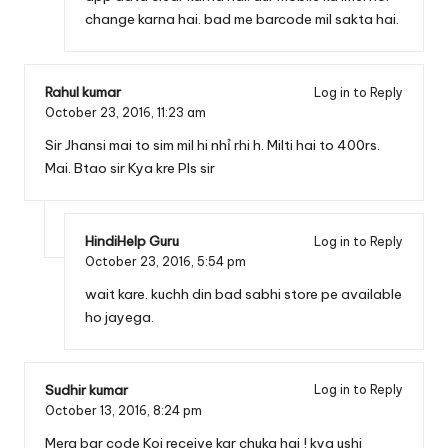
change karna hai. bad me barcode mil sakta hai.
Rahul kumar
Log in to Reply
October 23, 2016,
11:23 am
Sir Jhansi mai to sim mil hi nhỉ rhi h. Milti hai to 400rs.
Mai. Btao sir Kya kre Pls sir
HindiHelp Guru
Log in to Reply
October 23, 2016,
5:54 pm
wait kare. kuchh din bad sabhi store pe available
ho jayega.
Sudhir kumar
Log in to Reply
October 13, 2016,
8:24 pm
Mera bar code Koi receive kar chuka hai ! kya ushi