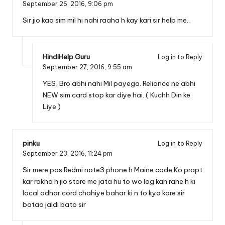
September 26, 2016,
9:06 pm
Sir jio kaa sim mil hi nahi raaha h kay kari sir help me..
HindiHelp Guru
Log in to Reply
September 27, 2016,
9:55 am
YES, Bro abhi nahi Mil payega. Reliance ne abhi
NEW sim card stop kar diye hai. ( Kuchh Din ke
Liye )
pinku
Log in to Reply
September 23, 2016,
11:24 pm
Sir mere pas Redmi note3 phone h Maine code Ko prapt
kar rakha h jio store me jata hu to wo log kah rahe h ki
local adhar cord chahiye bahar ki n to kya kare sir
batao jaldi bato sir