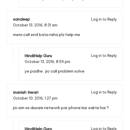
sandeep
Log in to Reply
October 13, 2016,
8:31 am
mera call end bata raha plz help me
HindiHelp Guru
Log in to Reply
October 13, 2016,
8:59 pm
ye padhe :
jio call problem solve
manish tiwari
Log in to Reply
October 10, 2016,
1:27 pm
jio sim se dusare network par phone kar sakte hai ?
HindiHelp Guru
Log in to Reply