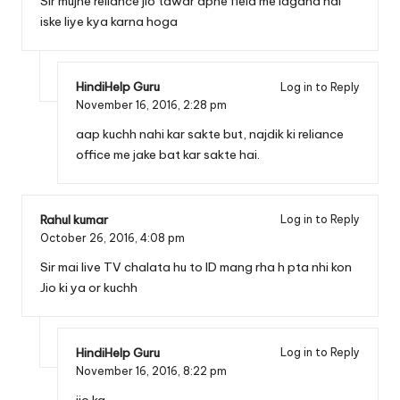
Sir mujhe reliance jio tawar apne field me lagana hai
iske liye kya karna hoga
HindiHelp Guru
Log in to Reply
November 16, 2016,
2:28 pm
aap kuchh nahi kar sakte but, najdik ki reliance
office me jake bat kar sakte hai.
Rahul kumar
Log in to Reply
October 26, 2016,
4:08 pm
Sir mai live TV chalata hu to ID mang rha h pta nhi kon
Jio ki ya or kuchh
HindiHelp Guru
Log in to Reply
November 16, 2016,
8:22 pm
jio ka.