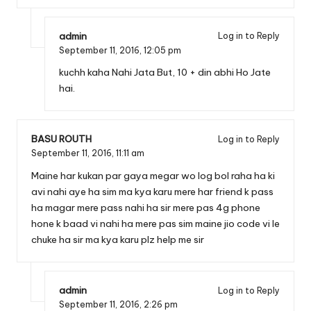
admin
Log in to Reply
September 11, 2016,
12:05 pm
kuchh kaha Nahi Jata But, 10 + din abhi Ho Jate
hai.
BASU ROUTH
Log in to Reply
September 11, 2016,
11:11 am
Maine har kukan par gaya megar wo log bol raha ha ki
avi nahi aye ha sim ma kya karu mere har friend k pass
ha magar mere pass nahi ha sir mere pas 4g phone
hone k baad vi nahi ha mere pas sim maine jio code vi le
chuke ha sir ma kya karu plz help me sir
admin
Log in to Reply
September 11, 2016,
2:26 pm