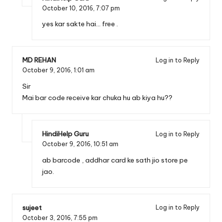
October 10, 2016,
7:07 pm
yes kar sakte hai… free .
MD REHAN
Log in to Reply
October 9, 2016,
1:01 am
Sir
Mai bar code receive kar chuka hu ab kiya hu??
HindiHelp Guru
Log in to Reply
October 9, 2016,
10:51 am
ab barcode , addhar card ke sath jio store pe
jao.
sujeet
Log in to Reply
October 3, 2016,
7:55 pm