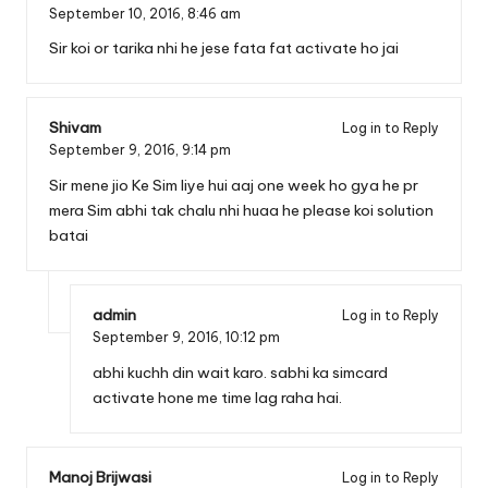
September 10, 2016,
8:46 am
Sir koi or tarika nhi he jese fata fat activate ho jai
Shivam
Log in to Reply
September 9, 2016,
9:14 pm
Sir mene jio Ke Sim liye hui aaj one week ho gya he pr
mera Sim abhi tak chalu nhi huaa he please koi solution
batai
admin
Log in to Reply
September 9, 2016,
10:12 pm
abhi kuchh din wait karo. sabhi ka simcard
activate hone me time lag raha hai.
Manoj Brijwasi
Log in to Reply