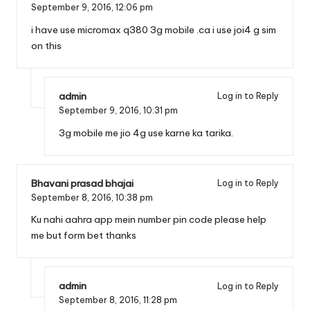
September 9, 2016,
12:06 pm
i have use micromax q380 3g mobile .ca i use joi4 g sim
on this
admin
Log in to Reply
September 9, 2016,
10:31 pm
3g mobile me jio 4g use karne ka tarika.
Bhavani prasad bhajai
Log in to Reply
September 8, 2016,
10:38 pm
Ku nahi aahra app mein number pin code please help
me but form bet thanks
admin
Log in to Reply
September 8, 2016,
11:28 pm