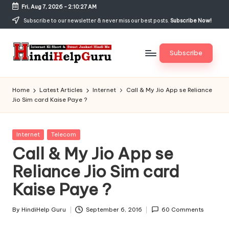
Fri, Aug 7, 2026
-
2:10:28 AM
Skip
Subscribe to our newsletter & never miss our best posts.
Subscribe Now!
to
content
Subscribe
H
Internet
Ki
in
Home
Latest Articles
Internet
Call & My Jio App se Reliance
Short
Jio Sim card Kaise Paye ?
di
&
Sweet
H
Jankari
Posted
Internet
Telecom
el
Hindi
in
Call & My Jio App se
me
p
Reliance Jio Sim card
G
Kaise Paye ?
u
r
By
HindiHelp Guru
September 6, 2016
60 Comments
Posted
by