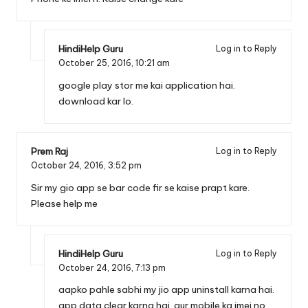
HindiHelp Guru
Log in to Reply
October 25, 2016,
10:21 am
google play stor me kai application hai.
download kar lo.
Prem Raj
Log in to Reply
October 24, 2016,
3:52 pm
Sir my gio app se bar code fir se kaise prapt kare.
Please help me
HindiHelp Guru
Log in to Reply
October 24, 2016,
7:13 pm
aapko pahle sabhi my jio app uninstall karna hai.
app data clear karna hai. aur mobile ka imei no.