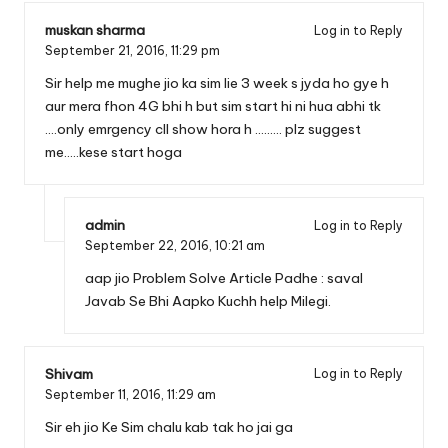
muskan sharma
Log in to Reply
September 21, 2016,
11:29 pm
Sir help me mughe jio ka sim lie 3 week s jyda ho gye h
aur mera fhon 4G bhi h but sim start hi ni hua abhi tk
….only emrgency cll show hora h ……… plz suggest
me…..kese start hoga
admin
Log in to Reply
September 22, 2016,
10:21 am
aap
jio Problem Solve
Article Padhe :
saval
Javab
Se Bhi Aapko Kuchh help Milegi.
Shivam
Log in to Reply
September 11, 2016,
11:29 am
Sir eh jio Ke Sim chalu kab tak ho jai ga