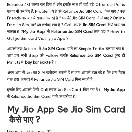
u.
Reliance 4G
लॉन्च कर दिया है और इसके साथ ही कई बड़े Offer aur Palns
c
ऐलान भी कर दिए हैं. Problem ये है की Reliance Jio SIM Card कैसे पाए ? कई
Friends बार बार ये सवाल कर रहे है ? घर बैठे Jio SIM Card कैसे पाए ?
Online
o
Free Jio SIm
पाने का तरीका क्या है ? Call करके
JIo SIM Card
कैसे पाया जा
m
सकता है ?
My Jio App
से
Reliance Jio SIM Card
कैसे पाए ? How to
Get jio Sim card Via my jio App ?
आपको इस Article में
Jio SIM Card
पाने का Simple Tarika बताया गया है.
आप इन सभी Step को Follow करके
Reliance Jio SIM Card
कुछ ही
Miniuts में
buy kar sakte
है।
अगर आप भी Jio का SIM खरीदना चाहते हैं तो हम आपको बता रहे हैं कि आप किस
तरह इस आपको ये Reliance
Jio SIM Card
मिल सकते हैं.
इसके लिए आपको सिर्फ Call करके Jio Sim Card मिल रहा है।
My Jio App
से Reliance Jio Sim Card पाने का तरीका है।
My Jio App Se Jio Sim Card
कैसे पाए ?
[huge_it_slider id=”2″]