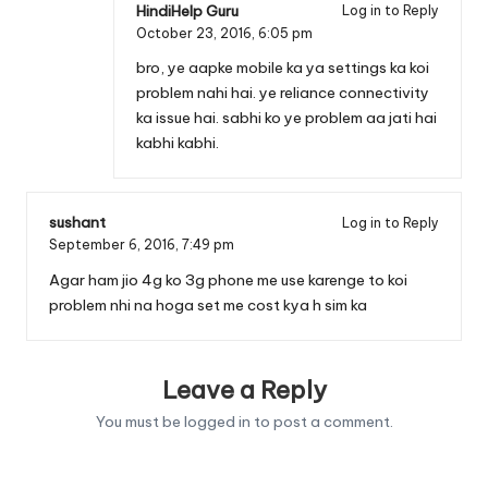
HindiHelp Guru
Log in to Reply
October 23, 2016,
6:05 pm
bro, ye aapke mobile ka ya settings ka koi
problem nahi hai. ye reliance connectivity
ka issue hai. sabhi ko ye problem aa jati hai
kabhi kabhi.
sushant
Log in to Reply
September 6, 2016,
7:49 pm
Agar ham jio 4g ko 3g phone me use karenge to koi
problem nhi na hoga set me cost kya h sim ka
Leave a Reply
You must be
logged in
to post a comment.