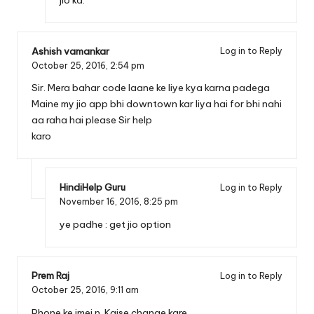
Ashish vamankar
Log in to Reply
October 25, 2016,
2:54 pm
Sir. Mera bahar code laane ke liye kya karna padega
Maine my jio app bhi downtown kar liya hai for bhi nahi
aa raha hai please Sir help
karo
HindiHelp Guru
Log in to Reply
November 16, 2016,
8:25 pm
ye padhe :
get jio option
Prem Raj
Log in to Reply
October 25, 2016,
9:11 am
Phone ke imei n. Kaise change kare