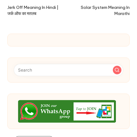
navigation
Jerk Off Meaning In Hindi |
Solar System Meaning In
जर्क ऑफ का मतलब
Marathi