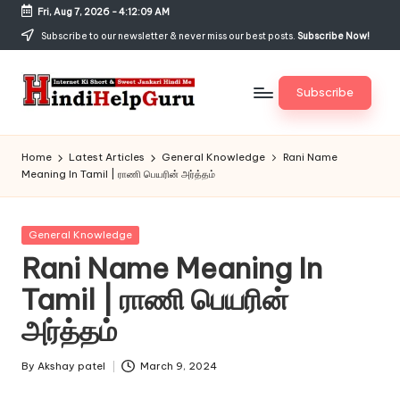
Fri, Aug 7, 2026
-
4:12:09 AM
Skip
Subscribe to our newsletter & never miss our best posts.
Subscribe Now!
to
content
Subscribe
H
Internet
Ki
in
Home
Latest Articles
General Knowledge
Rani Name
Short
Meaning In Tamil | ராணி பெயரின் அர்த்தம்
di
&
Sweet
H
Jankari
Posted
General Knowledge
el
Hindi
in
Rani Name Meaning In
me
p
Tamil | ராணி பெயரின்
G
அர்த்தம்
u
r
By
Akshay patel
March 9, 2024
Posted
by