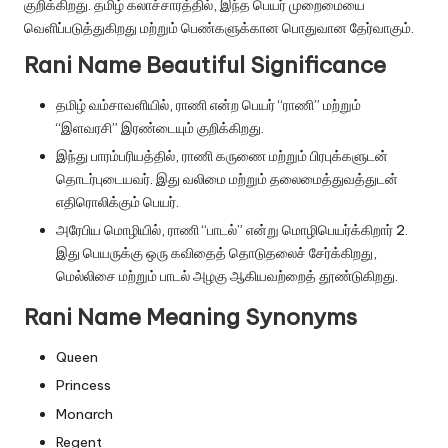
குறிக்கிறது. தமிழ் கலாச்சாரத்தில், இந்த பெயர் முறைமையை
வெளிப்படுத்துகிறது மற்றும் பெண்களுக்கான பொதுவான தேர்வாகும்.
Rani Name Beautiful Significance
தமிழ் வம்சாவளியில், ராணி என்ற பெயர் “ராணி” மற்றும்
“இளவரசி” இரண்டையும் குறிக்கிறது.
இந்து பாரம்பரியத்தில், ராணி கருணை மற்றும் பிரபுக்களுடன்
தொடர்புடையவர். இது வலிமை மற்றும் தலைமைத்துவத்துடன்
எதிரொலிக்கும் பெயர்.
அரேபிய மொழியில், ராணி “பாடல்” என்று மொழிபெயர்க்கிறார் 2.
இது பெயருக்கு ஒரு கவிதைத் தொடுதலைச் சேர்க்கிறது,
மெல்லிசை மற்றும் பாடல் அழகு ஆகியவற்றைத் தூண்டுகிறது.
Rani Name Meaning Synonyms
Queen
Princess
Monarch
Regent