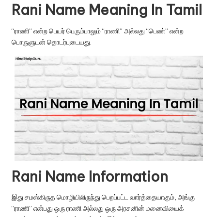
u.
Rani Name Meaning In Tamil
c
“ராணி” என்ற பெயர் பெரும்பாலும் “ராணி” அல்லது “பெண்” என்ற
o
பொருளுடன் தொடர்புடையது.
m
Rani Name Information
இது சமஸ்கிருத மொழியிலிருந்து பெறப்பட்ட வார்த்தையாகும், அங்கு
“ராணி” என்பது ஒரு ராணி அல்லது ஒரு அரசனின் மனைவியைக்