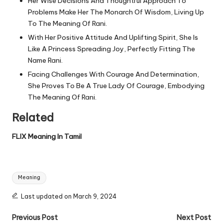
Her Wise Decisions And Thoughtful Approach To
Problems Make Her The Monarch Of Wisdom, Living Up
To The Meaning Of Rani.
With Her Positive Attitude And Uplifting Spirit, She Is
Like A Princess Spreading Joy, Perfectly Fitting The
Name Rani.
Facing Challenges With Courage And Determination,
She Proves To Be A True Lady Of Courage, Embodying
The Meaning Of Rani.
Related
FLIX Meaning In Tamil
Tags:
Meaning
Last updated on March 9, 2024
Post
Previous Post
Next Post