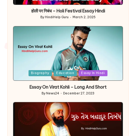
in
होली पर निबंध – Holi Festival Essay Hindi
By
HindiHelp Guru
March 2, 2025
Posted
by
Posted
Biography
Education
Essay In Hindi
in
Essay On Virat Kohli – Long And Short
By
News24
December 27, 2023
Posted
by