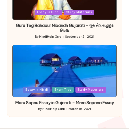
Posted
Essay In Hindi
Study Materials
in
Guru Teg Bahadur Nibandh Gujarati – ગુરુ તેગ બહાદુર
નિબંધ
By
HindiHelp Guru
September 21, 2021
Posted
by
Posted
Essay In Hindi
Exam Tips
Study Materials
in
Maru Sapnu Essay in Gujarati – Mera Sapana Essay
By
HindiHelp Guru
March 16, 2021
Posted
by