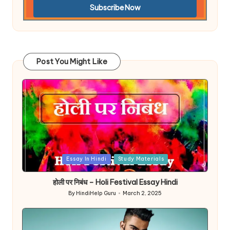
Post You Might Like
Posted
Essay In Hindi
Study Materials
in
होली पर निबंध – Holi Festival Essay Hindi
By
HindiHelp Guru
March 2, 2025
Posted
by