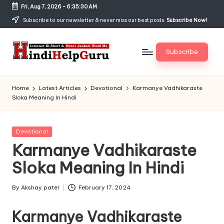
Fri, Aug 7, 2026
-
6:35:31 AM
Skip
Subscribe to our newsletter & never miss our best posts.
Subscribe Now!
to
content
Subscribe
H
Internet
Ki
in
Home
Latest Articles
Devotional
Karmanye Vadhikaraste
Short
Sloka Meaning In Hindi
di
&
Sweet
H
Jankari
Posted
Devotional
el
Hindi
in
Karmanye Vadhikaraste
me
p
Sloka Meaning In Hindi
G
u
By
Akshay patel
February 17, 2024
Posted
by
r
Karmanye Vadhikaraste