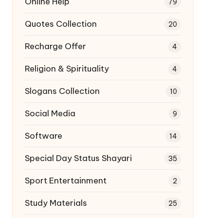
Online Help
79
Quotes Collection
20
Recharge Offer
4
Religion & Spirituality
4
Slogans Collection
10
Social Media
9
Software
14
Special Day Status Shayari
35
Sport Entertainment
2
Study Materials
25