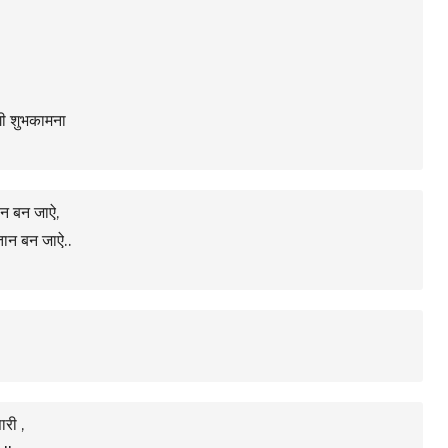
गी शुभकामना
ान बन जाऐ,
्तान बन जाऐ..
ारी ,