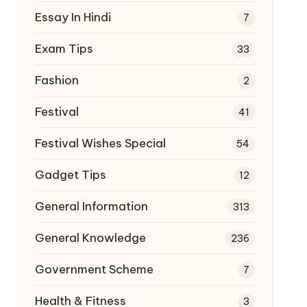
Essay In Hindi
7
Exam Tips
33
Fashion
2
Festival
41
Festival Wishes Special
54
Gadget Tips
12
General Information
313
General Knowledge
236
Government Scheme
7
Health & Fitness
3