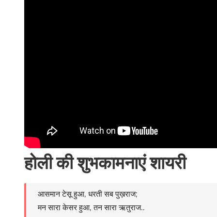
होली की शुभकामनाएं शायरी
आसमान टेसू हुआ, धरती सब पुख़राज;
मन सारा केसर हुआ, तन सारा ऋतुराज..