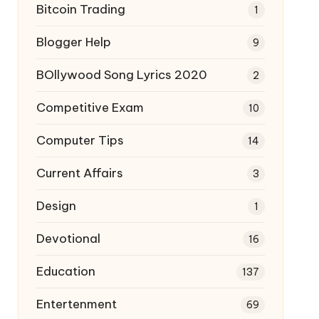
Bitcoin Trading
1
Blogger Help
9
BOllywood Song Lyrics 2020
2
Competitive Exam
10
Computer Tips
14
Current Affairs
3
Design
1
Devotional
16
Education
137
Entertenment
69