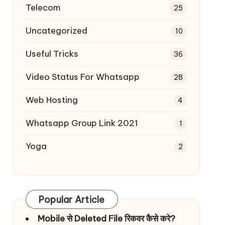
Telecom
25
Uncategorized
10
Useful Tricks
36
Video Status For Whatsapp
28
Web Hosting
4
Whatsapp Group Link 2021
1
Yoga
2
Popular Article
Mobile से Deleted File रिकवर कैसे करे?