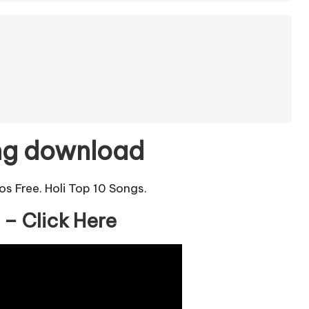
ong download
s Free. Holi Top 10 Songs.
9 –
Click Here