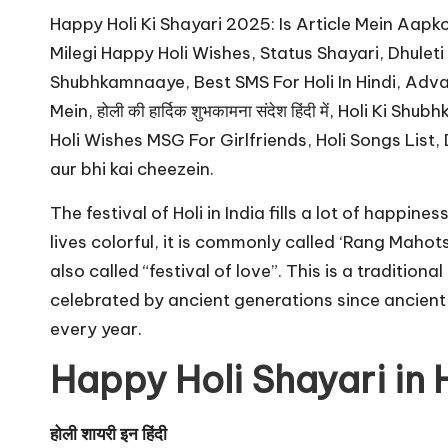
u
Happy Holi Ki Shayari 2025: Is Article Mein Aapko
r
Milegi Happy Holi Wishes, Status Shayari, Dhuleti
u.
Shubhkamnaaye, Best SMS For Holi In Hindi, Adva
Mein, होली की हार्दिक शुभकामना संदेश हिंदी में, Holi 
c
Holi Wishes MSG For Girlfriends, Holi Songs List
o
aur bhi kai cheezein.
m
The festival of Holi in India fills a lot of happin
lives colorful, it is commonly called ‘Rang Mahots
also called “festival of love”. This is a traditiona
celebrated by ancient generations since ancient
every year.
Happy Holi Shayari in 
होली शायरी इन हिंदी