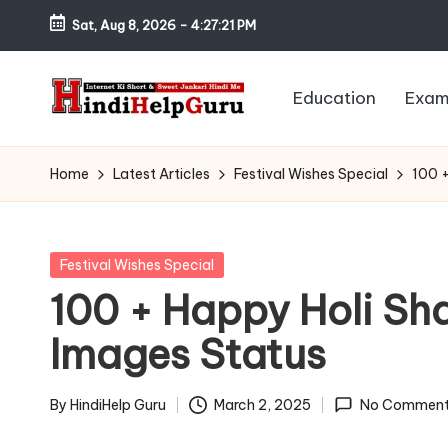
Sat, Aug 8, 2026
-
4:27:22 PM
Skip
to
Education
Exam
content
H
Internet
Ki
in
Home
Latest Articles
Festival Wishes Special
100 +
Short
di
&
Sweet
H
Posted
Festival Wishes Special
Jankari
in
100 + Happy Holi Sha
el
Hindi
Images Status
me
p
G
By
HindiHelp Guru
March 2, 2025
No Comment
Posted
by