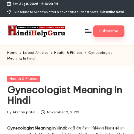
Sat, Aug 8, 2026
-
6:10:24 PM
Skip
Subscribe to our newsletter & never miss our best posts.
Subscribe Now!
to
content
Subscribe
H
Internet
Ki
in
Home
Latest Articles
Health & Fitness
Gynecologist
Short
Meaning In Hindi
di
&
Sweet
H
Jankari
Posted
Health & Fitness
el
Hindi
in
Gynecologist Meaning In
me
p
Hindi
G
u
By
Akshay patel
November 2, 2023
Posted
by
r
Gynecologist Meaning In Hindi:
स्त्री रोग विज्ञान चिकित्सा विज्ञान की एक