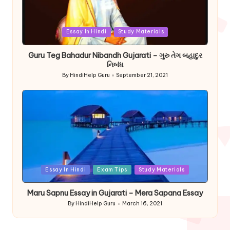
Posted
Essay In Hindi
Study Materials
in
Guru Teg Bahadur Nibandh Gujarati – ગુરુ તેગ બહાદુર
નિબંધ
By
HindiHelp Guru
September 21, 2021
Posted
by
Posted
Essay In Hindi
Exam Tips
Study Materials
in
Maru Sapnu Essay in Gujarati – Mera Sapana Essay
By
HindiHelp Guru
March 16, 2021
Posted
by