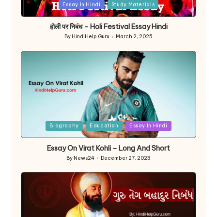
Posted
Essay In Hindi
Study Materials
in
होली पर निबंध – Holi Festival Essay Hindi
By
HindiHelp Guru
March 2, 2025
Posted
by
Posted
Biography
Education
Essay In Hindi
in
Essay On Virat Kohli – Long And Short
By
News24
December 27, 2023
Posted
by