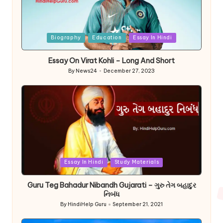
Posted
Biography
Education
Essay In Hindi
in
Essay On Virat Kohli – Long And Short
By
News24
December 27, 2023
Posted
by
Posted
Essay In Hindi
Study Materials
in
Guru Teg Bahadur Nibandh Gujarati – ગુરુ તેગ બહાદુર
નિબંધ
By
HindiHelp Guru
September 21, 2021
Posted
by