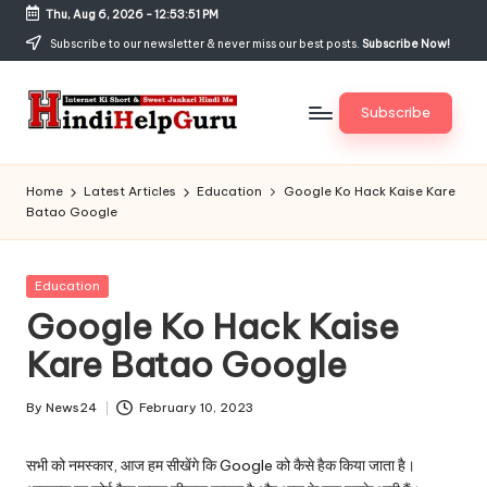
Thu, Aug 6, 2026
-
12:53:52 PM
Skip
Subscribe to our newsletter & never miss our best posts.
Subscribe Now!
to
content
Subscribe
H
Internet
Ki
in
Home
Latest Articles
Education
Google Ko Hack Kaise Kare
Short
Batao Google
di
&
Sweet
H
Jankari
Posted
Education
el
Hindi
in
Google Ko Hack Kaise
me
p
Kare Batao Google
G
u
By
News24
February 10, 2023
Posted
by
r
सभी को नमस्कार, आज हम सीखेंगे कि Google को कैसे हैक किया जाता है।