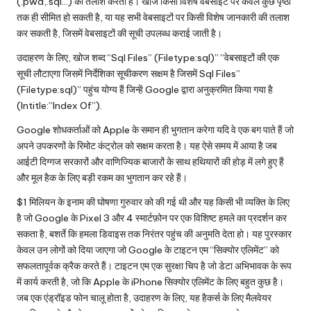
(.pwd,.sql…) की तलाश करता है। खोज किसी विशेष वेबसाइट पर केवल कुछ पृष्ठों
तक ही सीमित हो सकती है, या यह सभी वेबसाइटों पर किसी विशेष जानकारी की तलाश
कर सकती है, जिसमें वेबसाइटों की सूची उपलब्ध कराई जाती है।
उदाहरण के लिए, खोज शब्द “Sql Files” (Filetype:sql)” “वेबसाइटों की एक
सूची लौटाएगा जिसमें निर्देशिका सूचीकरण सक्षम है जिसमें Sql Files”
(Filetype:sql)” पहुंच योग्य हैं जिन्हें Google द्वारा अनुक्रमित किया गया है
(Intitle:”Index Of”).
Google शोधकर्ताओं को Apple के समान ही भुगतान करेगा यदि वे एक बग पाते हैं जो
अपने उपकरणों के रिमोट कंट्रोल को सक्षम करता है। यह ऐसे समय में आया है जब
आईटी दिग्गज सरकारों और वाणिज्यिक बाजारों के साथ हथियारों की होड़ में लगे हुए हैं
और मूल हैक के लिए बड़ी रकम का भुगतान कर रहे हैं।
$1 मिलियन के इनाम की घोषणा गुरुवार को की गई थी और यह किसी भी व्यक्ति के लिए
है जो Google के Pixel 3 और 4 स्मार्टफ़ोन पर एक विशिष्ट हमले का प्रदर्शन कर
सकता है, बशर्ते कि हमला डिवाइस तक निरंतर पहुंच की अनुमति देता हो। यह पुरस्कार
केवल उन लोगों को दिया जाएगा जो Google के टाइटन एम “सिक्योर एलिमेंट” को
सफलतापूर्वक क्रैक करते हैं। टाइटन एम एक सुरक्षा चिप है जो डेटा अभिभावक के रूप
में कार्य करती है, जो कि Apple के iPhone सिक्योर एलिमेंट के लिए बहुत कुछ है।
जब एक एंड्रॉइड फोन चालू होता है, उदाहरण के लिए, यह हैकर्स के लिए मैलवेयर