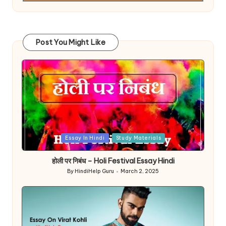
Post You Might Like
Posted
Essay In Hindi
Study Materials
in
होली पर निबंध – Holi Festival Essay Hindi
By
HindiHelp Guru
March 2, 2025
Posted
by