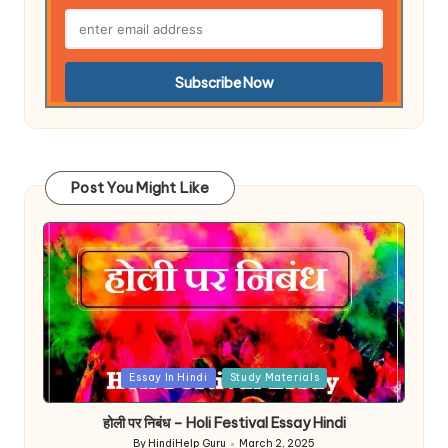
Post You Might Like
Posted
Essay In Hindi
Study Materials
in
होली पर निबंध – Holi Festival Essay Hindi
By
HindiHelp Guru
March 2, 2025