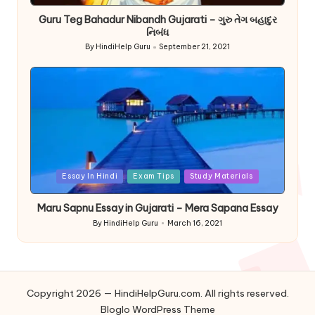
Guru Teg Bahadur Nibandh Gujarati – ગુરુ તેગ બહાદુર
નિબંધ
By
HindiHelp Guru
September 21, 2021
Posted
by
Posted
Essay In Hindi
Exam Tips
Study Materials
in
Maru Sapnu Essay in Gujarati – Mera Sapana Essay
By
HindiHelp Guru
March 16, 2021
Posted
by
Copyright 2026 — HindiHelpGuru.com. All rights reserved.
Bloglo WordPress Theme