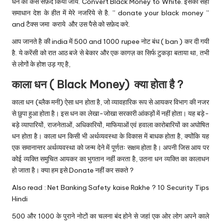
u.
धन को कैसे सफ़ेद किया जाये. Convert Black Money to White. इसका सही
समाधान देश के हीत में मेरे नजरिये से है. ” donate your black money ”
c
and टैक्स जमा कराये और उस पैसे को सफ़ेद करे.
o
आप जानते है की india में 500 and 1000 rupee नोट बंध ( ban ) कर दी गयी
m
है. ये करेंसी को रात आठ बजे से बेकार और एक कागज़ का सिर्फ टुकड़ा बताया था, तभी
से लोगों के होश उड़ गए है,
काला धन ( Black Money) क्या होता है ?
काला धन (ब्लैक मनी) ऐसा धन होता है, जो व्यावहारिक रूप से आयकर विभाग की नजर
से छुपा हुआ होता है। इस धन का लेखा-जोखा सरकारी आंकड़ों में नहीं होता। यह बड़े-
बड़े व्यापारियों, राजनेताओं, अधिकारियों, माफियाओं एवं हवाला कारोबारियों का अघोषित
धन होता है। काला धन किसी भी अर्थव्यवस्था के विकास में बाधक होता है, क्योंकि यह
एक समानान्तर अर्थव्यवस्था को जन्म देने में पूर्णतः सक्षम होता है। अपनी जिस आय पर
कोई व्यक्ति समुचित आयकर का भुगतान नहीं करता है, उतना धन व्यक्ति का कालाधन
हो जाता है। क्या हम इसे Donate नहीं कर सकते ?
Also read :
Net Banking Safety kaise Rakhe ? 10 Security Tips
Hindi
500 और 1000 के पुराने नोटों का चलना बंद होने से जहां एक ओर लोग अपने काले