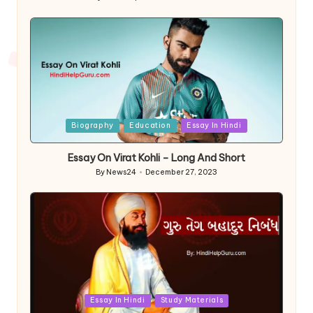
Posted
by
Posted
Biography
Education
Essay In Hindi
in
Essay On Virat Kohli – Long And Short
By
News24
December 27, 2023
Posted
by
Posted
Essay In Hindi
Study Materials
in