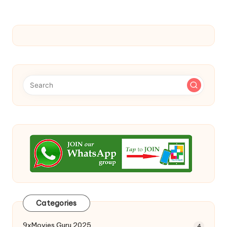
Categories
9xMovies Guru 2025
4