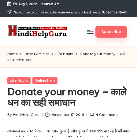
Fri, Aug 7, 2026
-
9:08:06 AM
Skip
Subscribe to our newsletter & never miss our best posts.
Subscribe Now!
to
content
Subscribe
H
Internet
Ki
in
Home
Latest Articles
Life Hacks
Donate your money – काले
Short
धन का सही समाधान
di
&
Sweet
H
Jankari
Posted
Life Hacks
Online Help
el
Hindi
in
Donate your money – काले
me
p
धन का सही समाधान
G
u
By
HindiHelp Guru
November 17, 2016
4 Comments
Posted
by
r
आजकल इन्टरनेट पे काला धन छाया हुआ है. लोग गूगल में search कर रहे है की काले