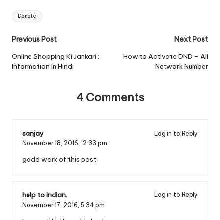
Tags:
Donate
Post
Previous Post
Next Post
navigation
Online Shopping Ki Jankari :
How to Activate DND – All
Information In Hindi
Network Number
4 Comments
sanjay
Log in to Reply
November 18, 2016,
12:33 pm
godd work of this post
help to indian.
Log in to Reply
November 17, 2016,
5:34 pm