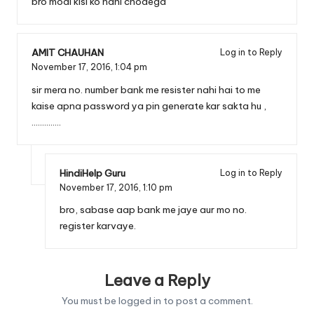
bro modi kisi ko nahi chodega
AMIT CHAUHAN
Log in to Reply
November 17, 2016,
1:04 pm
sir mera no. number bank me resister nahi hai to me
kaise apna password ya pin generate kar sakta hu ,
…………..
HindiHelp Guru
Log in to Reply
November 17, 2016,
1:10 pm
bro, sabase aap bank me jaye aur mo no.
register karvaye.
Leave a Reply
You must be
logged in
to post a comment.