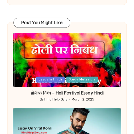
Post You Might Like
Posted
Essay In Hindi
Study Materials
in
होली पर निबंध – Holi Festival Essay Hindi
By
HindiHelp Guru
March 2, 2025
Posted
by