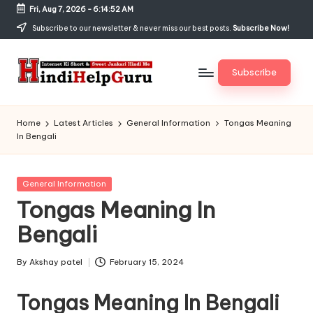
Fri, Aug 7, 2026
-
6:14:53 AM
Skip
Subscribe to our newsletter & never miss our best posts.
Subscribe Now!
to
content
Subscribe
H
Internet
Ki
in
Home
Latest Articles
General Information
Tongas Meaning
Short
In Bengali
di
&
Sweet
H
Jankari
Posted
General Information
el
Hindi
in
Tongas Meaning In
me
p
Bengali
G
u
By
Akshay patel
February 15, 2024
Posted
by
r
Tongas Meaning In Bengali