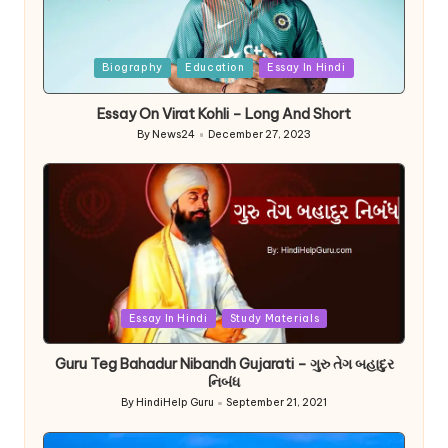
Posted
Biography
Education
Essay In Hindi
in
Essay On Virat Kohli – Long And Short
By
News24
December 27, 2023
Posted
by
Posted
Essay In Hindi
Study Materials
in
Guru Teg Bahadur Nibandh Gujarati – ગુરુ તેગ બહાદુર
નિબંધ
By
HindiHelp Guru
September 21, 2021
Posted
by