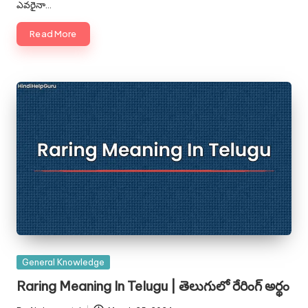
ఎవరైనా…
Read More
Posted
General Knowledge
in
Raring Meaning In Telugu | తెలుగులో రేరింగ్ అర్థం