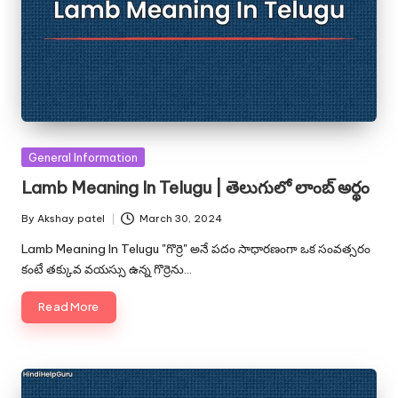
Posted
General Information
in
Lamb Meaning In Telugu | తెలుగులో లాంబ్ అర్థం
By
Akshay patel
March 30, 2024
Posted
by
Lamb Meaning In Telugu "గొర్రె" అనే పదం సాధారణంగా ఒక సంవత్సరం
కంటే తక్కువ వయస్సు ఉన్న గొర్రెను…
Read More