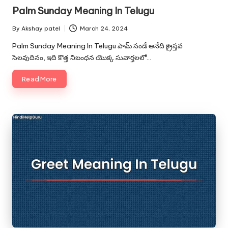
in
Palm Sunday Meaning In Telugu
By
Akshay patel
March 24, 2024
Posted
by
Palm Sunday Meaning In Telugu పామ్ సండే అనేది క్రైస్తవ
సెలవుదినం, ఇది కొత్త నిబంధన యొక్క సువార్తలలో…
Read More