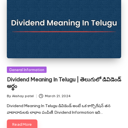
Posted
General Information
in
Dividend Meaning In Telugu | తెలుగులో డివిడెండ్
అర్థం
By
Akshay patel
March 21, 2024
Posted
by
Dividend Meaning In Telugu డివిడెండ్ అంటే ఒక కార్పొరేషన్ తన
వాటాదారులకు లాభాల పంపిణీ. Dividend Information ఇది…
Read More