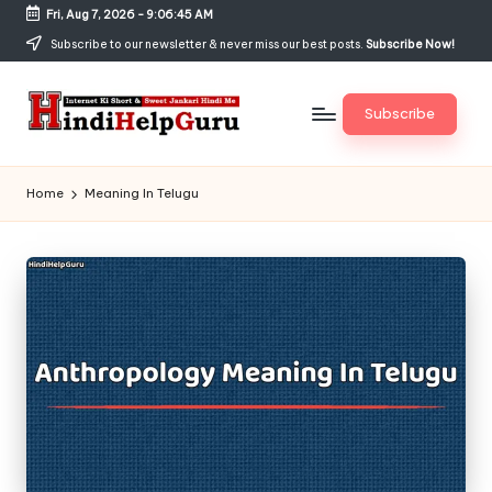
Fri, Aug 7, 2026
-
9:06:47 AM
Skip
Subscribe to our newsletter & never miss our best posts.
Subscribe Now!
to
content
Subscribe
H
Internet
Ki
in
Home
Meaning In Telugu
Short
di
&
Sweet
H
Jankari
el
Hindi
me
p
G
u
r