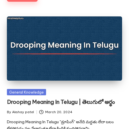
Posted
General Knowledge
in
Drooping Meaning In Telugu | తెలుగులో అర్థం
By
Akshay patel
March 20, 2024
Posted
by
Drooping Meaning In Telugu "డ్రూపింగ్" అనేది మద్దతు లేదా బలం
లేకపోవడం వల్ల వేలాడుతూ లేదా క్రిందికి కుంగిపోవడాన్ని…