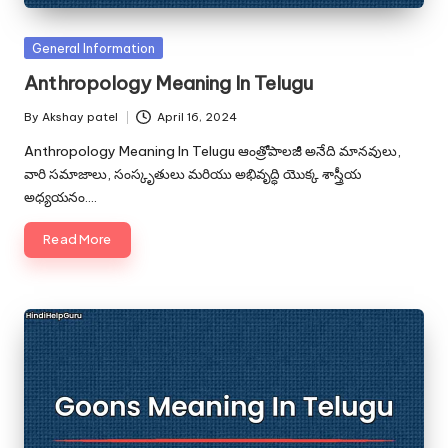
u.
c
Posted
General Information
o
in
Anthropology Meaning In Telugu
m
By
Akshay patel
April 16, 2024
Posted
by
Anthropology Meaning In Telugu ఆంత్రోపాలజీ అనేది మానవులు,
వారి సమాజాలు, సంస్కృతులు మరియు అభివృద్ధి యొక్క శాస్త్రీయ
అధ్యయనం.…
Read More