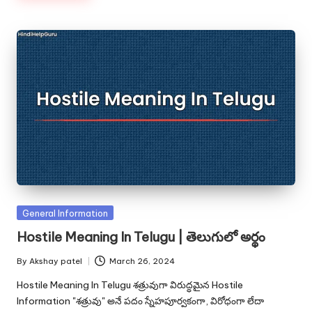
Posted
General Information
in
Hostile Meaning In Telugu | తెలుగులో అర్థం
By
Akshay patel
March 26, 2024
Posted
by
Hostile Meaning In Telugu శత్రువుగా విరుద్ధమైన Hostile
Information "శత్రువు" అనే పదం స్నేహపూర్వకంగా, విరోధంగా లేదా