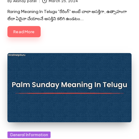
By
Akshay patel
March 25, 2024
Posted
by
Raring Meaning In Telugu "రేరింగ్" అంటే చాలా ఆసక్తిగా, ఉత్సాహంగా
లేదా ఏదైనా చేయాలనే ఆసక్తిని కలిగి ఉండటం.…
Read More
Posted
General Information