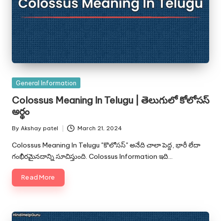
Posted
General Information
in
Colossus Meaning In Telugu | తెలుగులో కోలోసస్
అర్థం
By
Akshay patel
March 21, 2024
Posted
by
Colossus Meaning In Telugu "కొలోసస్" అనేది చాలా పెద్ద, భారీ లేదా
గంభీరమైనదాన్ని సూచిస్తుంది. Colossus Information ఇది…
Read More