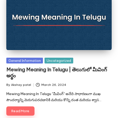
Posted
General Information
Uncategorized
in
Mewing Meaning In Telugu | తెలుగులో మీవింగ్
అర్థం
By
Akshay patel
March 26, 2024
Posted
by
Mewing Meaning In Telugu "మీవింగ్" అనేది సాధారణంగా ముఖ
సౌందర్యాన్ని మెరుగుపరచడానికి మరియు కొన్ని దంత మరియు శ్వాస…
Read More