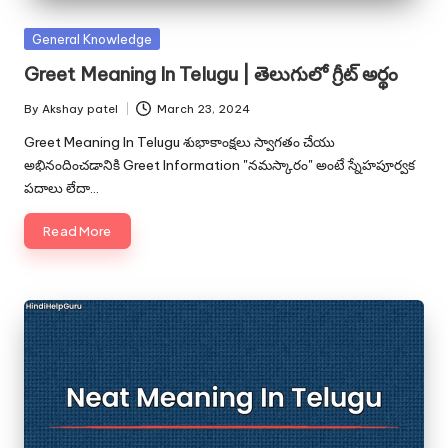
Posted
General Knowledge
in
Greet Meaning In Telugu | తెలుగులో గ్రీట్ అర్థం
By
Akshay patel
March 23, 2024
Posted
by
Greet Meaning In Telugu శుభాకాంక్షలు స్వాగతం చేయు
అభినందించడానికి Greet Information "నమస్కారం" అంటే స్నేహపూర్వక
పదాలు లేదా…
Read More