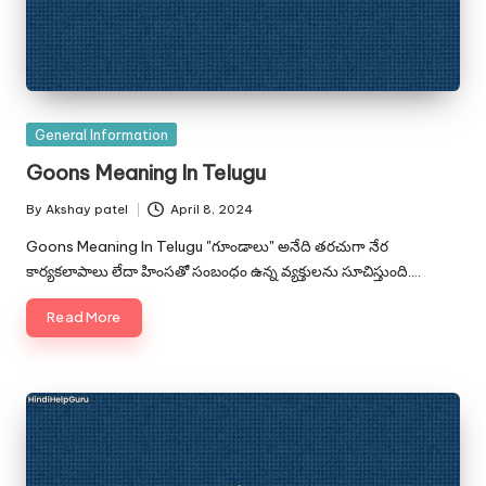
Posted
General Information
in
Goons Meaning In Telugu
By
Akshay patel
April 8, 2024
Posted
by
Goons Meaning In Telugu "గూండాలు" అనేది తరచుగా నేర
కార్యకలాపాలు లేదా హింసతో సంబంధం ఉన్న వ్యక్తులను సూచిస్తుంది.…
Read More