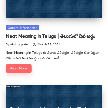
Posted
General Information
in
Neat Meaning In Telugu | తెలుగులో నీట్ అర్థం
By
Akshay patel
March 22, 2024
Posted
by
Neat Meaning In Telugu ఈ పదాలు పరిశుభ్రత, పరిశుభ్రత లేదా ఏదైనా
చక్కగా మరియు క్రమబద్ధంగా ఉండటం అనే…
Read More