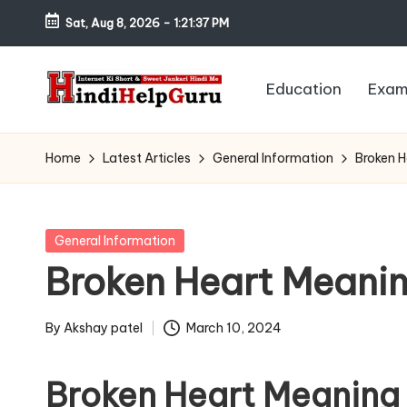
Sat, Aug 8, 2026
-
1:21:38 PM
Skip
to
Education
Exam
content
H
Internet
Ki
in
Home
Latest Articles
General Information
Broken H
Short
di
&
Sweet
H
Posted
General Information
Jankari
in
Broken Heart Meanin
el
Hindi
me
p
By
Akshay patel
March 10, 2024
Posted
G
by
Broken Heart Meaning 