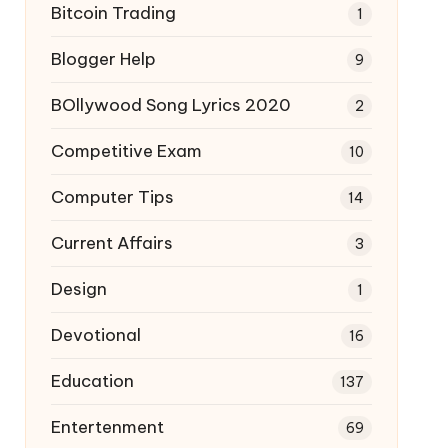
Bitcoin Trading
1
Blogger Help
9
BOllywood Song Lyrics 2020
2
Competitive Exam
10
Computer Tips
14
Current Affairs
3
Design
1
Devotional
16
Education
137
Entertenment
69