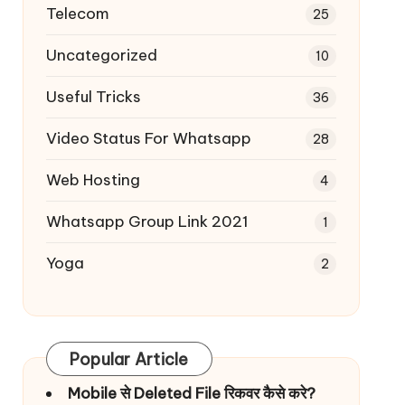
Telecom
25
Uncategorized
10
Useful Tricks
36
Video Status For Whatsapp
28
Web Hosting
4
Whatsapp Group Link 2021
1
Yoga
2
Popular Article
Mobile से Deleted File रिकवर कैसे करे?